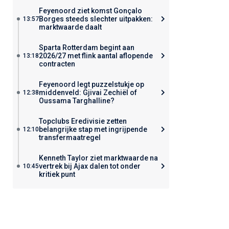
Feyenoord ziet komst Gonçalo
Borges steeds slechter uitpakken:
13:57
marktwaarde daalt
Sparta Rotterdam begint aan
2026/27 met flink aantal aflopende
13:18
contracten
Feyenoord legt puzzelstukje op
middenveld: Gjivai Zechiël of
12:38
Oussama Targhalline?
Topclubs Eredivisie zetten
belangrijke stap met ingrijpende
12:10
transfermaatregel
Kenneth Taylor ziet marktwaarde na
vertrek bij Ajax dalen tot onder
10:45
kritiek punt