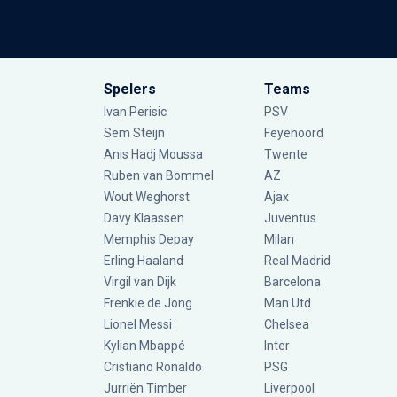
Spelers
Teams
Ivan Perisic
PSV
Sem Steijn
Feyenoord
Anis Hadj Moussa
Twente
Ruben van Bommel
AZ
Wout Weghorst
Ajax
Davy Klaassen
Juventus
Memphis Depay
Milan
Erling Haaland
Real Madrid
Virgil van Dijk
Barcelona
Frenkie de Jong
Man Utd
Lionel Messi
Chelsea
Kylian Mbappé
Inter
Cristiano Ronaldo
PSG
Jurriën Timber
Liverpool