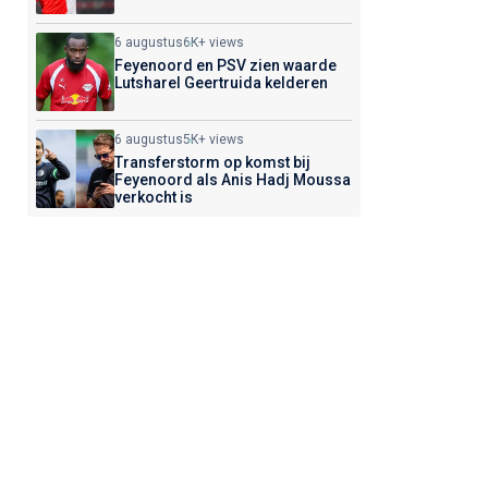
6 augustus
6K+ views
Feyenoord en PSV zien waarde
Lutsharel Geertruida kelderen
6 augustus
5K+ views
Transferstorm op komst bij
Feyenoord als Anis Hadj Moussa
verkocht is