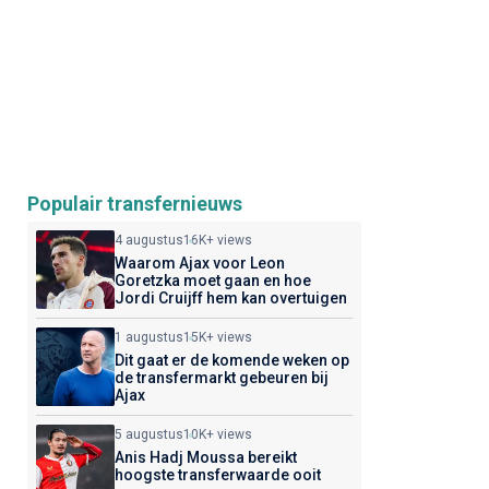
Populair transfernieuws
4 augustus
16K+ views
Waarom Ajax voor Leon
Goretzka moet gaan en hoe
Jordi Cruijff hem kan overtuigen
1 augustus
15K+ views
Dit gaat er de komende weken op
de transfermarkt gebeuren bij
Ajax
5 augustus
10K+ views
Anis Hadj Moussa bereikt
hoogste transferwaarde ooit