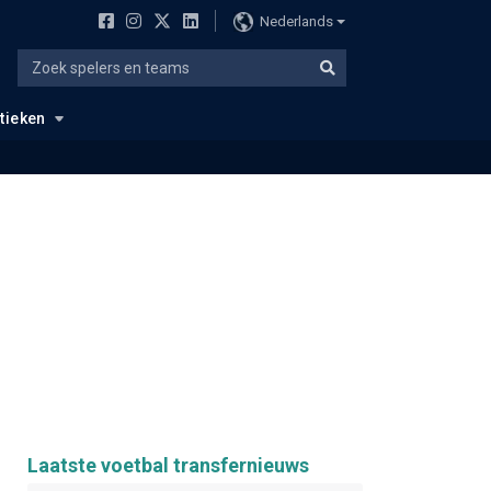
Nederlands
stieken
Laatste voetbal transfernieuws