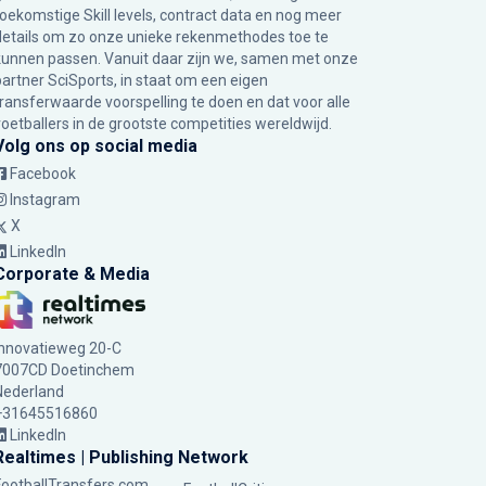
toekomstige Skill levels, contract data en nog meer
details om zo onze unieke rekenmethodes toe te
kunnen passen. Vanuit daar zijn we, samen met onze
partner SciSports, in staat om een eigen
transferwaarde voorspelling te doen en dat voor alle
voetballers in de grootste competities wereldwijd.
Volg ons op social media
Facebook
Instagram
X
LinkedIn
Corporate & Media
Innovatieweg 20-C
7007CD Doetinchem
Nederland
+31645516860
LinkedIn
Realtimes | Publishing Network
FootballTransfers.com