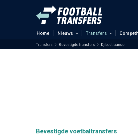
Home
Nieuws
Transfers
Competi
Transfers
Bevestigde transfers
Djiboutiaanse
Bevestigde voetbaltransfers