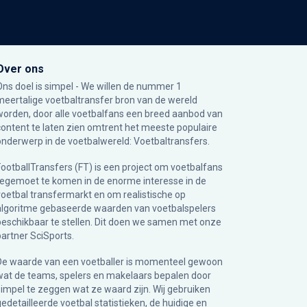
Over ons
Ons doel is simpel - We willen de nummer 1
meertalige voetbaltransfer bron van de wereld
worden, door alle voetbalfans een breed aanbod van
content te laten zien omtrent het meeste populaire
onderwerp in de voetbalwereld: Voetbaltransfers.
FootballTransfers (FT) is een project om voetbalfans
tegemoet te komen in de enorme interesse in de
voetbal transfermarkt en om realistische op
algoritme gebaseerde waarden van voetbalspelers
beschikbaar te stellen. Dit doen we samen met onze
partner
SciSports
.
De waarde van een voetballer is momenteel gewoon
wat de teams, spelers en makelaars bepalen door
simpel te zeggen wat ze waard zijn. Wij gebruiken
gedetailleerde voetbal statistieken, de huidige en