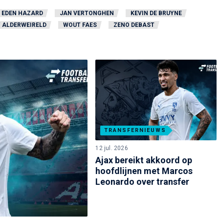
EDEN HAZARD
JAN VERTONGHEN
KEVIN DE BRUYNE
 ALDERWEIRELD
WOUT FAES
ZENO DEBAST
TRANSFERNIEUWS
12 jul. 2026
Ajax bereikt akkoord op
hoofdlijnen met Marcos
Leonardo over transfer