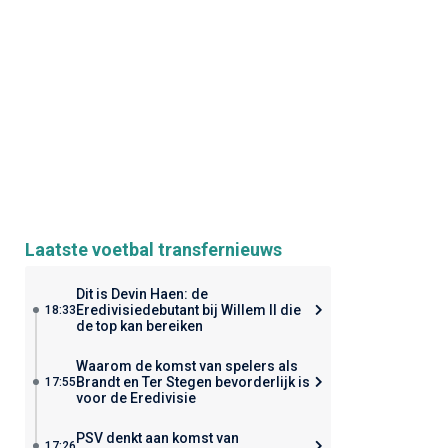
Laatste voetbal transfernieuws
Dit is Devin Haen: de
Eredivisiedebutant bij Willem II die
18:33
de top kan bereiken
Waarom de komst van spelers als
Brandt en Ter Stegen bevorderlijk is
17:55
voor de Eredivisie
PSV denkt aan komst van
17:26