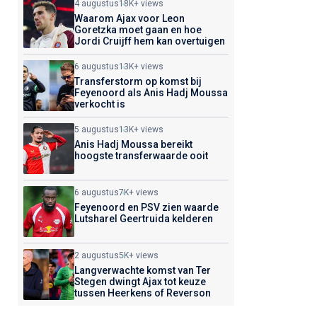
4 augustus
18K+ views
Waarom Ajax voor Leon
Goretzka moet gaan en hoe
Jordi Cruijff hem kan overtuigen
6 augustus
13K+ views
Transferstorm op komst bij
Feyenoord als Anis Hadj Moussa
verkocht is
5 augustus
13K+ views
Anis Hadj Moussa bereikt
hoogste transferwaarde ooit
6 augustus
7K+ views
Feyenoord en PSV zien waarde
Lutsharel Geertruida kelderen
2 augustus
5K+ views
Langverwachte komst van Ter
Stegen dwingt Ajax tot keuze
tussen Heerkens of Reverson