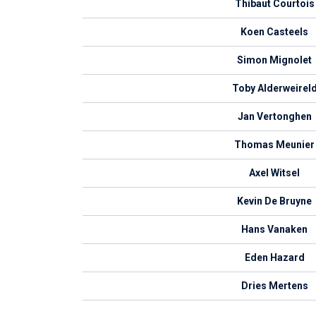
Thibaut Courtois
Koen Casteels
Simon Mignolet
Toby Alderweirel
Jan Vertonghen
Thomas Meunier
Axel Witsel
Kevin De Bruyne
Hans Vanaken
Eden Hazard
Dries Mertens