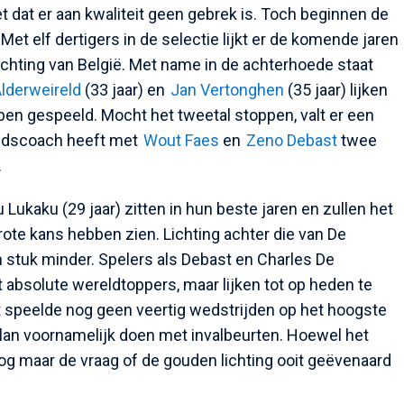
et dat er aan kwaliteit geen gebrek is. Toch beginnen de
 Met elf dertigers in de selectie lijkt er de komende jaren
chting van België. Met name in de achterhoede staat
lderweireld
(33 jaar) en
Jan Vertonghen
(35 jaar) lijken
en gespeeld. Mocht het tweetal stoppen, valt er een
bondscoach heeft met
Wout Faes
en
Zeno Debast
twee
.
Lukaku (29 jaar) zitten in hun beste jaren en zullen het
rote kans hebben zien. Lichting achter die van De
n stuk minder. Spelers als Debast en Charles De
t absolute wereldtoppers, maar lijken tot op heden te
t speelde nog geen veertig wedstrijden op het hoogste
ilan voornamelijk doen met invalbeurten. Hoewel het
 nog maar de vraag of de gouden lichting ooit geëvenaard