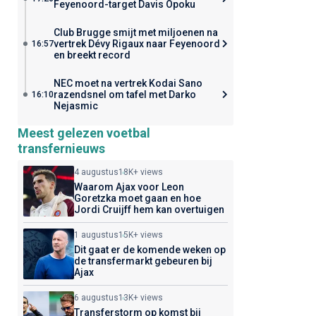
Feyenoord-target Davis Opoku
Club Brugge smijt met miljoenen na
vertrek Dévy Rigaux naar Feyenoord
16:57
en breekt record
NEC moet na vertrek Kodai Sano
razendsnel om tafel met Darko
16:10
Nejasmic
Meest gelezen voetbal
transfernieuws
4 augustus
18K+ views
Waarom Ajax voor Leon
Goretzka moet gaan en hoe
Jordi Cruijff hem kan overtuigen
1 augustus
15K+ views
Dit gaat er de komende weken op
de transfermarkt gebeuren bij
Ajax
6 augustus
13K+ views
Transferstorm op komst bij