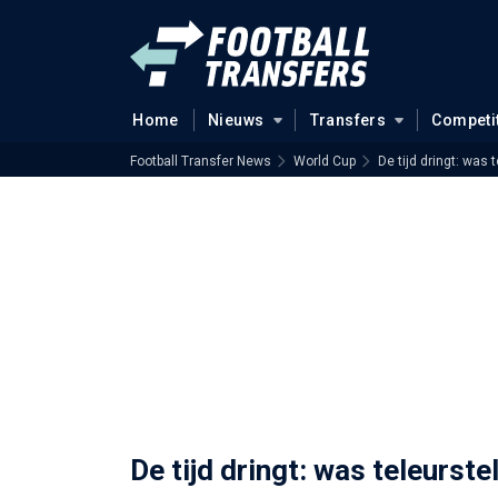
Home
Nieuws
Transfers
Competi
Football Transfer News
World Cup
De tijd dringt: was
De tijd dringt: was teleurst