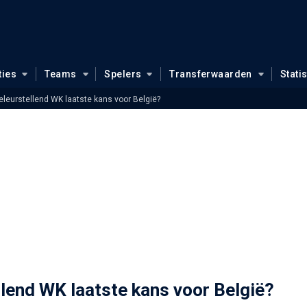
ties
Teams
Spelers
Transferwaarden
Stati
 teleurstellend WK laatste kans voor België?
ellend WK laatste kans voor België?