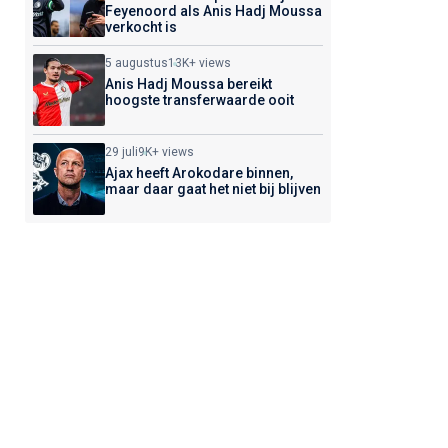
Feyenoord als Anis Hadj Moussa
verkocht is
5 augustus
13K+ views
Anis Hadj Moussa bereikt
hoogste transferwaarde ooit
29 juli
9K+ views
Ajax heeft Arokodare binnen,
maar daar gaat het niet bij blijven