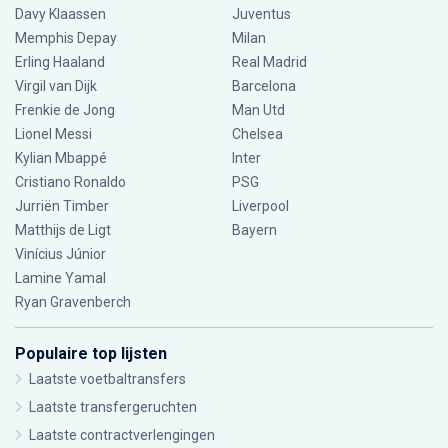
Davy Klaassen
Juventus
Memphis Depay
Milan
Erling Haaland
Real Madrid
Virgil van Dijk
Barcelona
Frenkie de Jong
Man Utd
Lionel Messi
Chelsea
Kylian Mbappé
Inter
Cristiano Ronaldo
PSG
Jurriën Timber
Liverpool
Matthijs de Ligt
Bayern
Vinícius Júnior
Lamine Yamal
Ryan Gravenberch
Populaire top lijsten
Laatste voetbaltransfers
Laatste transfergeruchten
Laatste contractverlengingen