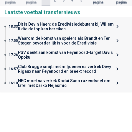
1
2
3
4
5
pagina
pagina
pagina
pagina
Laatste voetbal transfernieuws
Dit is Devin Haen: de Eredivisiedebutant bij Willem
18:33
II die de top kan bereiken
Waarom de komst van spelers als Brandt en Ter
17:55
Stegen bevorderlijk is voor de Eredivisie
PSV denkt aan komst van Feyenoord-target Davis
17:26
Opoku
Club Brugge smijt met miljoenen na vertrek Dévy
16:57
Rigaux naar Feyenoord en breekt record
NEC moet na vertrek Kodai Sano razendsnel om
16:10
tafel met Darko Nejasmic