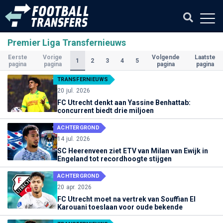
Premier Liga Transfernieuws
Eerste
Vorige
Volgende
Laatste
(Huidige)
1
2
3
4
5
pagina
pagina
pagina
pagina
TRANSFERNIEUWS
20 jul. 2026
FC Utrecht denkt aan Yassine Benhattab:
concurrent biedt drie miljoen
ACHTERGROND
14 jul. 2026
SC Heerenveen ziet ETV van Milan van Ewijk in
Engeland tot recordhoogte stijgen
ACHTERGROND
20 apr. 2026
FC Utrecht moet na vertrek van Souffian El
Karouani toeslaan voor oude bekende