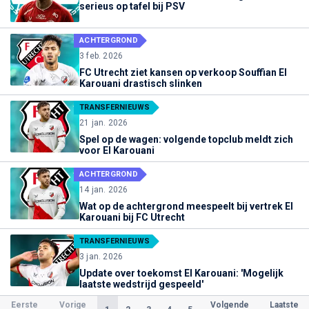
serieus op tafel bij PSV
ACHTERGROND
3 feb. 2026
FC Utrecht ziet kansen op verkoop Souffian El
Karouani drastisch slinken
TRANSFERNIEUWS
21 jan. 2026
Spel op de wagen: volgende topclub meldt zich
voor El Karouani
ACHTERGROND
14 jan. 2026
Wat op de achtergrond meespeelt bij vertrek El
Karouani bij FC Utrecht
TRANSFERNIEUWS
3 jan. 2026
Update over toekomst El Karouani: 'Mogelijk
laatste wedstrijd gespeeld'
Eerste
Vorige
Volgende
Laatste
(Huidige)