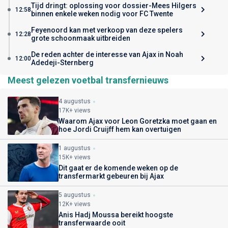
Tijd dringt: oplossing voor dossier-Mees Hilgers
12:58
binnen enkele weken nodig voor FC Twente
Feyenoord kan met verkoop van deze spelers
12:28
grote schoonmaak uitbreiden
De reden achter de interesse van Ajax in Noah
12:00
Adedeji-Sternberg
Meest gelezen voetbal transfernieuws
4 augustus
17K+ views
Waarom Ajax voor Leon Goretzka moet gaan en
hoe Jordi Cruijff hem kan overtuigen
1 augustus
15K+ views
Dit gaat er de komende weken op de
transfermarkt gebeuren bij Ajax
5 augustus
12K+ views
Anis Hadj Moussa bereikt hoogste
transferwaarde ooit