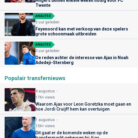
Hilgers binnen enkele weken nodig voor FC
Twente
ANALYSE
3 uur geleden
Feyenoord kan met verkoop van deze spelers
grote schoonmaak uitbreiden
ANALYSE
3 uur geleden
De reden achter de interesse van Ajax in Noah
Adedeji-Sternberg
Populair transfernieuws
4 augustus
17K+ views
Waarom Ajax voor Leon Goretzka moet gaan en
hoe Jordi Cruijff hem kan overtuigen
1 augustus
15K+ views
Dit gaat er de komende weken op de
transfermarkt gebeuren bij Ajax