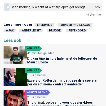
Geen mening, ik wacht af wat zijn opvolger brengt.
5%
48
stemmen
Lees meer over:
EREDIVISIE
JUPILER PRO LEAGUE
AJAX
ANDERLECHT
BRUGGE
FEYENOORD
Lees ook
ANALYSE
46 minuten geleden
Dit kan Ajax in huis halen met de felbegeerde
Mauro Couto
ANALYSE
1 uur geleden
Excelsior Rotterdam moet deze drie spelers
per direct nieuw contract aanbieden
ACHTERGROND
2 uur geleden
Tijd dringt: oplossing voor dossier-Mees