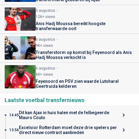
5 augustus
12K+ views
Anis Hadj Moussa bereikt hoogste
transferwaarde ooit
6 augustus
9K+ views
Transferstorm op komst bij Feyenoord als Anis
Hadj Moussa verkocht is
6 augustus
6K+ views
Feyenoord en PSV zien waarde Lutsharel
Geertruida kelderen
Laatste voetbal transfernieuws
Dit kan Ajax in huis halen met de felbegeerde
14:45
Mauro Couto
Excelsior Rotterdam moet deze drie spelers per
13:56
direct nieuw contract aanbieden