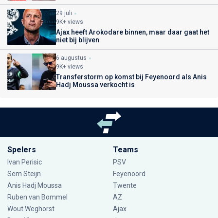
29 juli
9K+ views
Ajax heeft Arokodare binnen, maar daar gaat het
niet bij blijven
6 augustus
9K+ views
Transferstorm op komst bij Feyenoord als Anis
Hadj Moussa verkocht is
Spelers
Teams
Ivan Perisic
PSV
Sem Steijn
Feyenoord
Anis Hadj Moussa
Twente
Ruben van Bommel
AZ
Wout Weghorst
Ajax