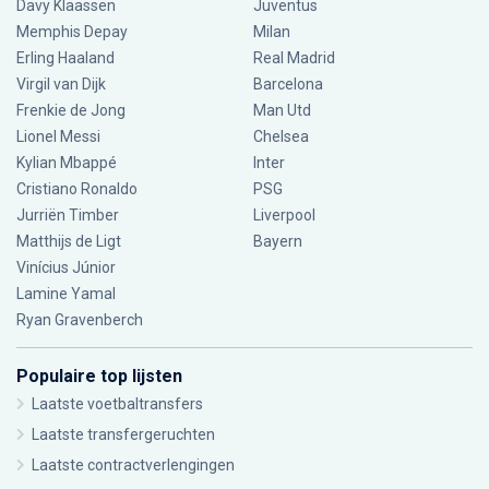
Davy Klaassen
Juventus
Memphis Depay
Milan
Erling Haaland
Real Madrid
Virgil van Dijk
Barcelona
Frenkie de Jong
Man Utd
Lionel Messi
Chelsea
Kylian Mbappé
Inter
Cristiano Ronaldo
PSG
Jurriën Timber
Liverpool
Matthijs de Ligt
Bayern
Vinícius Júnior
Lamine Yamal
Ryan Gravenberch
Populaire top lijsten
Laatste voetbaltransfers
Laatste transfergeruchten
Laatste contractverlengingen