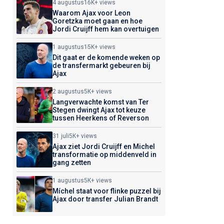
4 augustus
16K+ views
Waarom Ajax voor Leon
Goretzka moet gaan en hoe
Jordi Cruijff hem kan overtuigen
1 augustus
15K+ views
Dit gaat er de komende weken op
de transfermarkt gebeuren bij
Ajax
2 augustus
5K+ views
Langverwachte komst van Ter
Stegen dwingt Ajax tot keuze
tussen Heerkens of Reverson
31 juli
5K+ views
Ajax ziet Jordi Cruijff en Michel
transformatie op middenveld in
gang zetten
1 augustus
5K+ views
Míchel staat voor flinke puzzel bij
Ajax door transfer Julian Brandt