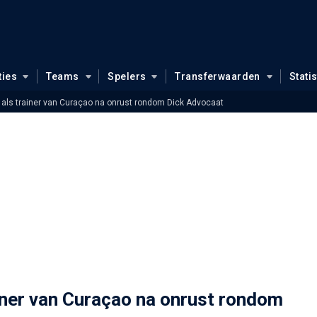
ties
Teams
Spelers
Transferwaarden
Stati
t als trainer van Curaçao na onrust rondom Dick Advocaat
ainer van Curaçao na onrust rondom