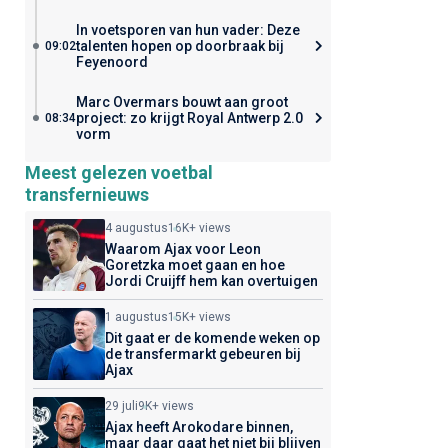
In voetsporen van hun vader: Deze
talenten hopen op doorbraak bij
09:02
Feyenoord
Marc Overmars bouwt aan groot
project: zo krijgt Royal Antwerp 2.0
08:34
vorm
Meest gelezen voetbal
transfernieuws
4 augustus
16K+ views
Waarom Ajax voor Leon
Goretzka moet gaan en hoe
Jordi Cruijff hem kan overtuigen
1 augustus
15K+ views
Dit gaat er de komende weken op
de transfermarkt gebeuren bij
Ajax
29 juli
9K+ views
Ajax heeft Arokodare binnen,
maar daar gaat het niet bij blijven