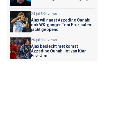
24 juli
8K+ views
Ajax wil naast Azzedine Ounahi
ook WK-ganger Toni Fruk halen:
jacht geopend
25 juli
8K+ views
Ajax beslecht met komst
Azzedine Ounahi lot van Kian
Fitz-Jim