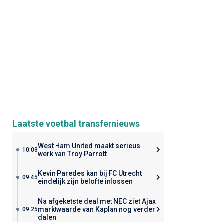
Laatste voetbal transfernieuws
West Ham United maakt serieus
10:03
werk van Troy Parrott
Kevin Paredes kan bij FC Utrecht
09:45
eindelijk zijn belofte inlossen
Na afgeketste deal met NEC ziet Ajax
marktwaarde van Kaplan nog verder
09:25
dalen