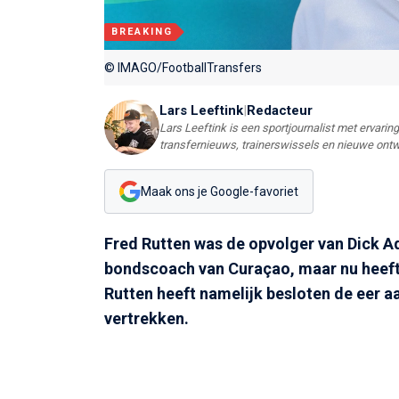
BREAKING
© IMAGO/FootballTransfers
Lars Leeftink
|
Redacteur
Lars Leeftink is een sportjournalist met ervaring 
transfernieuws, trainerswissels en nieuwe ontw
Maak ons je Google-favoriet
Fred Rutten was de opvolger van Dick Ad
bondscoach van Curaçao, maar nu heeft 
Rutten heeft namelijk besloten de eer a
vertrekken.