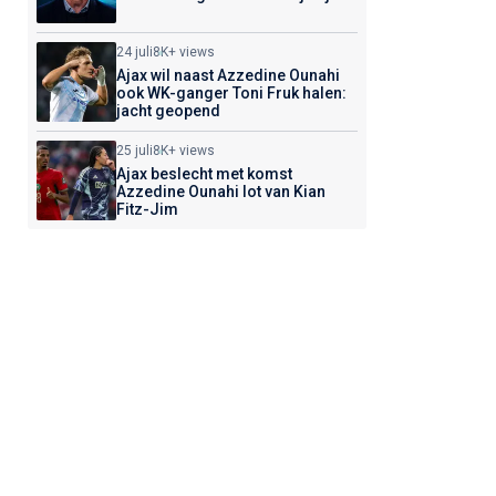
24 juli
8K+ views
Ajax wil naast Azzedine Ounahi
ook WK-ganger Toni Fruk halen:
jacht geopend
25 juli
8K+ views
Ajax beslecht met komst
Azzedine Ounahi lot van Kian
Fitz-Jim