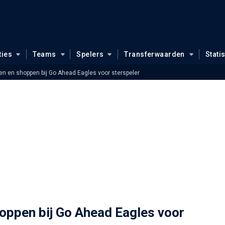
ties
Teams
Spelers
Transferwaarden
Stati
ten en shoppen bij Go Ahead Eagles voor sterspeler
hoppen bij Go Ahead Eagles voor