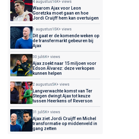
4 augustus
16K+ views
Waarom Ajax voor Leon
Goretzka moet gaan en hoe
Jordi Cruijff hem kan overtuigen
1 augustus
15K+ views
Dit gaat er de komende weken op
de transfermarkt gebeuren bij
Ajax
30 juli
6K+ views
Ajax zoekt naar 15 miljoen voor
Edson Álvarez: deze verkopen
kunnen helpen
2 augustus
5K+ views
Langverwachte komst van Ter
Stegen dwingt Ajax tot keuze
tussen Heerkens of Reverson
31 juli
5K+ views
Ajax ziet Jordi Cruijff en Michel
transformatie op middenveld in
gang zetten