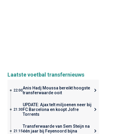
Laatste voetbal transfernieuws
Anis Hadj Moussa bereikt hoogste
22:00
transferwaarde ooit
UPDATE: Ajax telt miljoenen neer bij
FC Barcelona en koopt Jofre
21:30
Torrents
Transferwaarde van Sem Steijn na
één jaar bij Feyenoord bijna
21:15