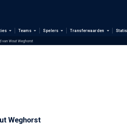
ties
Teams
Spelers
Transferwaarden
Stati
id van Wout Weghorst
out Weghorst