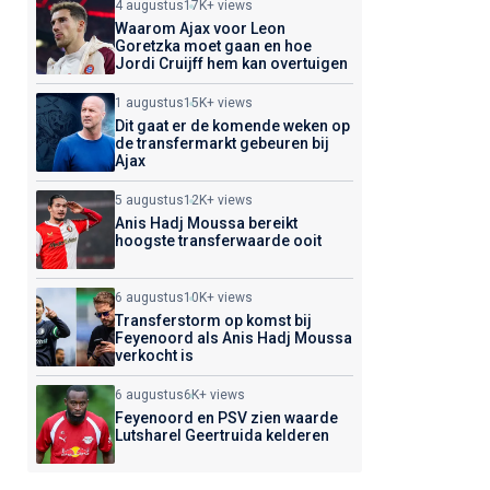
4 augustus
17K+ views
Waarom Ajax voor Leon
Goretzka moet gaan en hoe
Jordi Cruijff hem kan overtuigen
1 augustus
15K+ views
Dit gaat er de komende weken op
de transfermarkt gebeuren bij
Ajax
5 augustus
12K+ views
Anis Hadj Moussa bereikt
hoogste transferwaarde ooit
6 augustus
10K+ views
Transferstorm op komst bij
Feyenoord als Anis Hadj Moussa
verkocht is
6 augustus
6K+ views
Feyenoord en PSV zien waarde
Lutsharel Geertruida kelderen