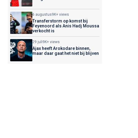
6 augustus
9K+ views
Transferstorm op komst bij
Feyenoord als Anis Hadj Moussa
verkocht is
29 juli
9K+ views
Ajax heeft Arokodare binnen,
maar daar gaat het niet bij blijven