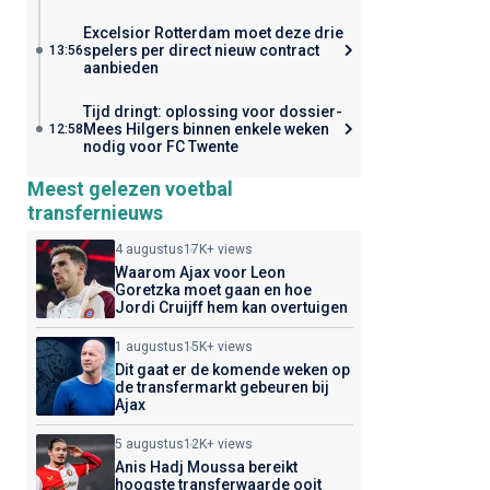
Excelsior Rotterdam moet deze drie
spelers per direct nieuw contract
13:56
aanbieden
Tijd dringt: oplossing voor dossier-
Mees Hilgers binnen enkele weken
12:58
nodig voor FC Twente
Meest gelezen voetbal
transfernieuws
4 augustus
17K+ views
Waarom Ajax voor Leon
Goretzka moet gaan en hoe
Jordi Cruijff hem kan overtuigen
1 augustus
15K+ views
Dit gaat er de komende weken op
de transfermarkt gebeuren bij
Ajax
5 augustus
12K+ views
Anis Hadj Moussa bereikt
hoogste transferwaarde ooit