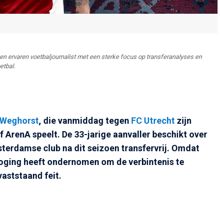
n ervaren voetbaljournalist met een sterke focus op transferanalyses en
etbal.
 Weghorst
, die vanmiddag tegen
FC Utrecht
zijn
ff ArenA speelt. De 33-jarige aanvaller beschikt over
terdamse club na dit seizoen transfervrij. Omdat
 poging heeft ondernomen om de verbintenis te
vaststaand feit.