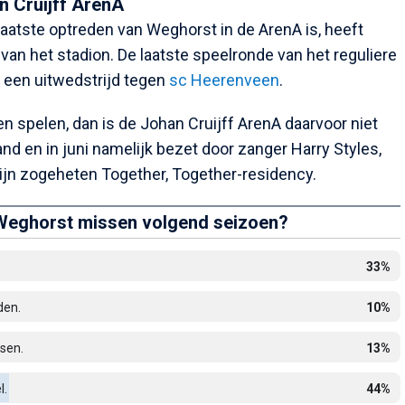
n Cruijff ArenA
 laatste optreden van Weghorst in de ArenA is, heeft
an het stadion. De laatste speelronde van het reguliere
 een uitwedstrijd tegen
sc Heerenveen
.
 spelen, dan is de Johan Cruijff ArenA daarvoor niet
nd en in juni namelijk bezet door zanger Harry Styles,
 zijn zogeheten Together, Together-residency.
Weghorst missen volgend seizoen?
33%
den.
10%
sen.
13%
l.
44%