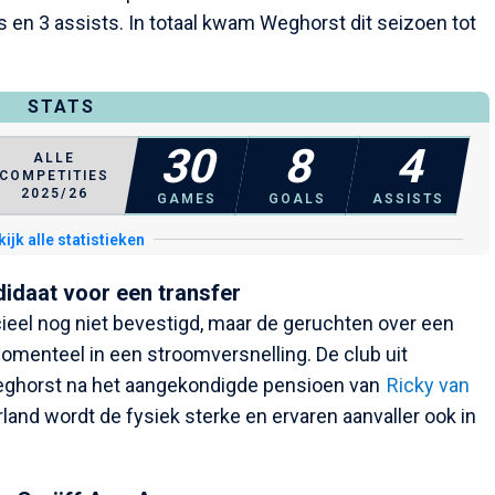
rs en 3 assists. In totaal kwam Weghorst dit seizoen tot
STATS
30
8
4
ALLE
COMPETITIES
2025/26
GAMES
GOALS
ASSISTS
ijk alle statistieken
didaat voor een transfer
icieel nog niet bevestigd, maar de geruchten over een
menteel in een stroomversnelling. De club uit
Weghorst na het aangekondigde pensioen van
Ricky van
rland wordt de fysiek sterke en ervaren aanvaller ook in