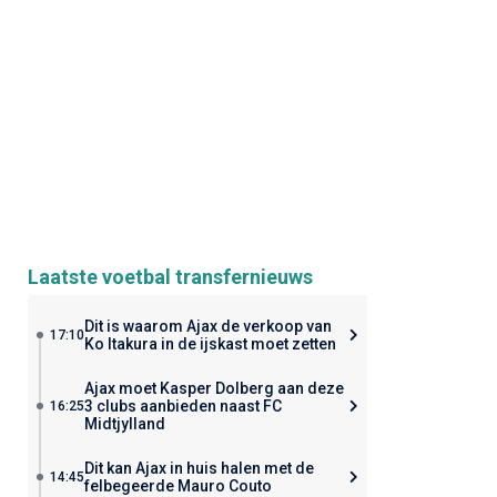
Laatste voetbal transfernieuws
Dit is waarom Ajax de verkoop van
17:10
Ko Itakura in de ijskast moet zetten
Ajax moet Kasper Dolberg aan deze
3 clubs aanbieden naast FC
16:25
Midtjylland
Dit kan Ajax in huis halen met de
14:45
felbegeerde Mauro Couto