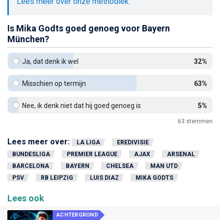
Lees meer over onze methodiek.
Is Mika Godts goed genoeg voor Bayern
München?
Ja, dat denk ik wel
32%
Misschien op termijn
63%
Nee, ik denk niet dat hij goed genoeg is
5%
63
stemmen
Lees meer over:
LA LIGA
EREDIVISIE
BUNDESLIGA
PREMIER LEAGUE
AJAX
ARSENAL
BARCELONA
BAYERN
CHELSEA
MAN UTD
PSV
RB LEIPZIG
LUIS DIAZ
MIKA GODTS
Lees ook
ACHTERGROND