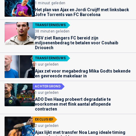
1 minuut geleden
Het plan van Ajax en Jordi Cruijff met linksback
Jofre Torrents van FC Barcelona
TRANSFERNIEUWS
38 minuten geleden
PSV ziet Rangers FC bereid zijn
miljoenenbedrag te betalen voor Couhaib
Driouech
TRANSFERNIEUWS
1 uur geleden
Ajax zet voor megabedrag Mika Godts bekende
en gevreesde makelaar in
ACHTERGROND
1 uur geleden
ADO Den Haag probeert degradatie te
voorkomen met flink aantal aflopende
contracten
EXCLUSIEF
2 uur geleden
Ajax lijkt met transfer Noa Lang ideale timing