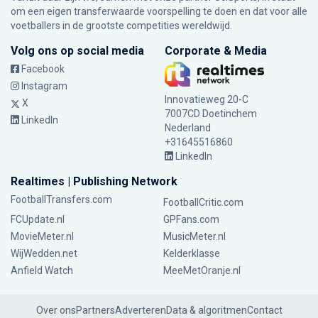
om een eigen transferwaarde voorspelling te doen en dat voor alle
voetballers in de grootste competities wereldwijd.
Volg ons op social media
Corporate & Media
Facebook
Instagram
Innovatieweg 20-C
X
7007CD Doetinchem
LinkedIn
Nederland
+31645516860
LinkedIn
Realtimes | Publishing Network
FootballTransfers.com
FootballCritic.com
FCUpdate.nl
GPFans.com
MovieMeter.nl
MusicMeter.nl
WijWedden.net
Kelderklasse
Anfield Watch
MeeMetOranje.nl
Over ons
Partners
Adverteren
Data & algoritmen
Contact