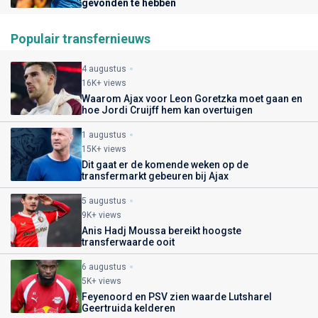
gevonden te hebben
Populair transfernieuws
4 augustus
16K+ views
Waarom Ajax voor Leon Goretzka moet gaan en
hoe Jordi Cruijff hem kan overtuigen
1 augustus
15K+ views
Dit gaat er de komende weken op de
transfermarkt gebeuren bij Ajax
5 augustus
9K+ views
Anis Hadj Moussa bereikt hoogste
transferwaarde ooit
6 augustus
5K+ views
Feyenoord en PSV zien waarde Lutsharel
Geertruida kelderen