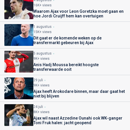
16K+ views
Waarom Ajax voor Leon Goretzka moet gaan en
hoe Jordi Cruijff hem kan overtuigen
1 augustus
15K+ views
Dit gaat er de komende weken op de
transfermarkt gebeuren bij Ajax
5 augustus
9K+ views
Anis Hadj Moussa bereikt hoogste
transferwaarde ooit
29 juli
9K+ views
Ajax heeft Arokodare binnen, maar daar gaat het
niet bij blijven
24 juli
8K+ views
Ajax wil naast Azzedine Ounahi ook WK-ganger
Toni Fruk halen: jacht geopend