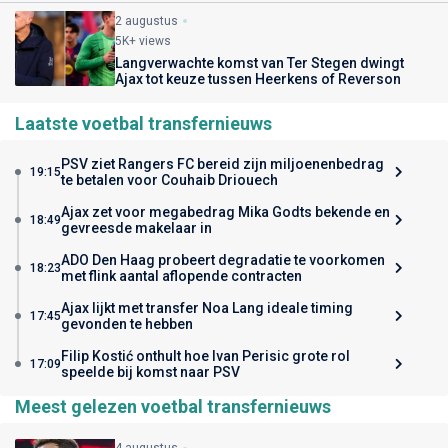
2 augustus
5K+ views
Langverwachte komst van Ter Stegen dwingt
Ajax tot keuze tussen Heerkens of Reverson
Laatste voetbal transfernieuws
PSV ziet Rangers FC bereid zijn miljoenenbedrag
19:15
te betalen voor Couhaib Driouech
Ajax zet voor megabedrag Mika Godts bekende en
18:49
gevreesde makelaar in
ADO Den Haag probeert degradatie te voorkomen
18:23
met flink aantal aflopende contracten
Ajax lijkt met transfer Noa Lang ideale timing
17:45
gevonden te hebben
Filip Kostić onthult hoe Ivan Perisic grote rol
17:09
speelde bij komst naar PSV
Meest gelezen voetbal transfernieuws
4 augustus