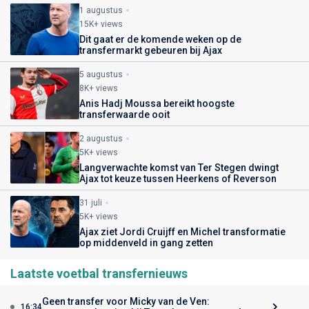
1 augustus
15K+ views
Dit gaat er de komende weken op de
transfermarkt gebeuren bij Ajax
5 augustus
8K+ views
Anis Hadj Moussa bereikt hoogste
transferwaarde ooit
2 augustus
5K+ views
Langverwachte komst van Ter Stegen dwingt
Ajax tot keuze tussen Heerkens of Reverson
31 juli
5K+ views
Ajax ziet Jordi Cruijff en Michel transformatie
op middenveld in gang zetten
Laatste voetbal transfernieuws
Geen transfer voor Micky van de Ven:
16:34