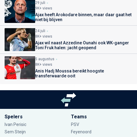
29 juli
9K+ views
Ajax heeft Arokodare binnen, maar daar gaat het
niet bij blijven
24 juli
8K+ views
Ajax wil naast Azzedine Ounahi ook WK-ganger
Toni Fruk halen: jacht geopend
5 augustus
8K+ views
Anis Hadj Moussa bereikt hoogste
transferwaarde ooit
Spelers
Teams
Ivan Perisic
PSV
Sem Steijn
Feyenoord