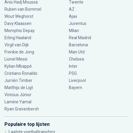
Anis Hadj Moussa
Twente
Ruben van Bommel
AZ
Wout Weghorst
Ajax
Davy Klaassen
Juventus
Memphis Depay
Milan
Erling Haaland
Real Madrid
Virgil van Dijk
Barcelona
Frenkie de Jong
Man Utd
Lionel Messi
Chelsea
Kylian Mbappé
Inter
Cristiano Ronaldo
PSG
Jurriën Timber
Liverpool
Matthijs de Ligt
Bayern
Vinícius Júnior
Lamine Yamal
Ryan Gravenberch
Populaire top lijsten
Laatste voetbaltransfers