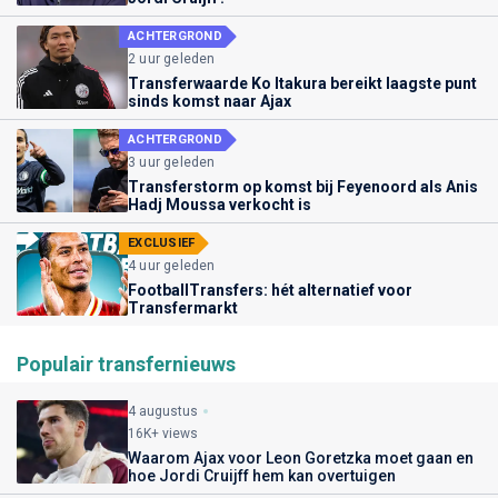
ACHTERGROND
2 uur geleden
Transferwaarde Ko Itakura bereikt laagste punt
sinds komst naar Ajax
ACHTERGROND
3 uur geleden
Transferstorm op komst bij Feyenoord als Anis
Hadj Moussa verkocht is
EXCLUSIEF
4 uur geleden
FootballTransfers: hét alternatief voor
Transfermarkt
Populair transfernieuws
4 augustus
16K+ views
Waarom Ajax voor Leon Goretzka moet gaan en
hoe Jordi Cruijff hem kan overtuigen