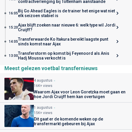
contractverlenging bij Tottenham aanstaande
Bij Go Ahead Eagles is de trainer het enige wat niet
16:05
elk seizoen stabiel is
Ajax blijft zoeken naar nieuwe 6: welk type wil Jordi
15:20
Cruijff?
Transferwaarde Ko Itakura bereikt laagste punt
14:05
sinds komst naar Ajax
Transferstorm op komst bij Feyenoord als Anis
13:00
Hadj Moussa verkocht is
Meest gelezen voetbal transfernieuws
4 augustus
16K+ views
Waarom Ajax voor Leon Goretzka moet gaan en
hoe Jordi Cruijff hem kan overtuigen
1 augustus
15K+ views
Dit gaat er de komende weken op de
transfermarkt gebeuren bij Ajax