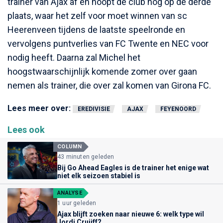
trainer van Ajax af en hoopt de club nog op de derde
plaats, waar het zelf voor moet winnen van sc
Heerenveen tijdens de laatste speelronde en
vervolgens puntverlies van FC Twente en NEC voor
nodig heeft. Daarna zal Michel het
hoogstwaarschijnlijk komende zomer over gaan
nemen als trainer, die over zal komen van Girona FC.
Lees meer over:
EREDIVISIE
AJAX
FEYENOORD
Lees ook
COLUMN
43 minuten geleden
Bij Go Ahead Eagles is de trainer het enige wat
niet elk seizoen stabiel is
ANALYSE
1 uur geleden
Ajax blijft zoeken naar nieuwe 6: welk type wil
Jordi Cruijff?