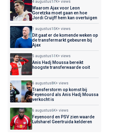
4 augustus
17K+ views
Waarom Ajax voor Leon
Goretzka moet gaan en hoe
Jordi Cruijff hem kan overtuigen
1 augustus
15K+ views
Dit gaat er de komende weken op
de transfermarkt gebeuren bij
Ajax
5 augustus
11K+ views
Anis Hadj Moussa bereikt
hoogste transferwaarde ooit
6 augustus
8K+ views
Transferstorm op komst bij
Feyenoord als Anis Hadj Moussa
verkocht is
6 augustus
6K+ views
Feyenoord en PSV zien waarde
Lutsharel Geertruida kelderen