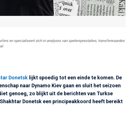
ansfers en specialiseert zich in analyses van spelersprestaties, transferwaardes
al.
tar Donetsk
lijkt spoedig tot een einde te komen. De
nschap naar Dynamo Kiev gaan en sluit het seizoen
iet genoeg, zo blijkt uit de berichten van Turkse
Shakhtar Donetsk een principeakkoord heeft bereikt