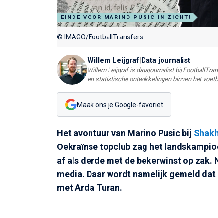
EINDE VOOR MARINO PUSIC IN ZICHT!
© IMAGO/FootballTransfers
Willem Leijgraf
|
Data journalist
Willem Leijgraf is datajournalist bij FootballTr
en statistische ontwikkelingen binnen het voetb
Maak ons je Google-favoriet
Het avontuur van Marino Pusic bij
Shakh
Oekraïnse topclub zag het landskampioe
af als derde met de bekerwinst op zak. N
media. Daar wordt namelijk gemeld dat 
met Arda Turan.