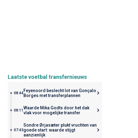
Laatste voetbal transfernieuws
Feyenoord beslecht lot van Gonçalo
08:44
Borges met transferplannen
Waarde Mika Godts door het dak
08:11
vlak voor mogelijke transfer
Sondre Ørjasæter plukt vruchten van
goede start: waarde stijgt
07:43
aanzienlijk