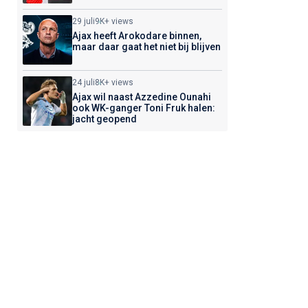
29 juli
9K+ views
Ajax heeft Arokodare binnen,
maar daar gaat het niet bij blijven
24 juli
8K+ views
Ajax wil naast Azzedine Ounahi
ook WK-ganger Toni Fruk halen:
jacht geopend