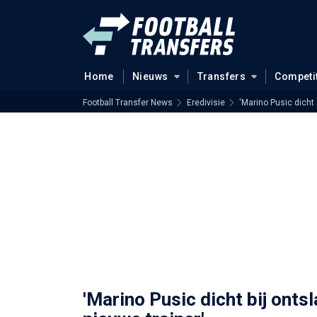
Home
Nieuws
Transfers
Competi
Football Transfer News
Eredivisie
'Marino Pusic dicht
'Marino Pusic dicht bij ont