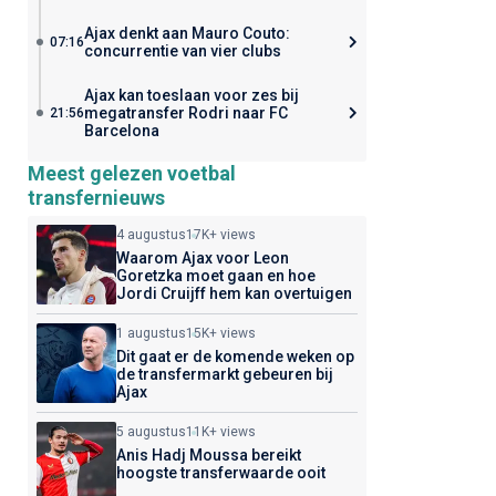
Ajax denkt aan Mauro Couto:
07:16
concurrentie van vier clubs
Ajax kan toeslaan voor zes bij
megatransfer Rodri naar FC
21:56
Barcelona
Meest gelezen voetbal
transfernieuws
4 augustus
17K+ views
Waarom Ajax voor Leon
Goretzka moet gaan en hoe
Jordi Cruijff hem kan overtuigen
1 augustus
15K+ views
Dit gaat er de komende weken op
de transfermarkt gebeuren bij
Ajax
5 augustus
11K+ views
Anis Hadj Moussa bereikt
hoogste transferwaarde ooit