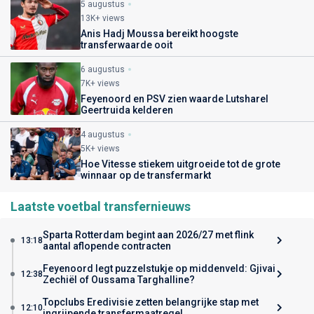
5 augustus
13K+ views
Anis Hadj Moussa bereikt hoogste
transferwaarde ooit
6 augustus
7K+ views
Feyenoord en PSV zien waarde Lutsharel
Geertruida kelderen
4 augustus
5K+ views
Hoe Vitesse stiekem uitgroeide tot de grote
winnaar op de transfermarkt
Laatste voetbal transfernieuws
Sparta Rotterdam begint aan 2026/27 met flink
13:18
aantal aflopende contracten
Feyenoord legt puzzelstukje op middenveld: Gjivai
12:38
Zechiël of Oussama Targhalline?
Topclubs Eredivisie zetten belangrijke stap met
12:10
ingrijpende transfermaatregel