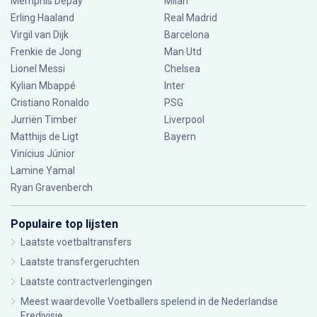
Memphis Depay
Milan
Erling Haaland
Real Madrid
Virgil van Dijk
Barcelona
Frenkie de Jong
Man Utd
Lionel Messi
Chelsea
Kylian Mbappé
Inter
Cristiano Ronaldo
PSG
Jurriën Timber
Liverpool
Matthijs de Ligt
Bayern
Vinícius Júnior
Lamine Yamal
Ryan Gravenberch
Populaire top lijsten
Laatste voetbaltransfers
Laatste transfergeruchten
Laatste contractverlengingen
Meest waardevolle Voetballers spelend in de Nederlandse
Eredivisie