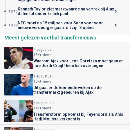
Kenneth Taylor ziet marktwaarde na vertrek bij Ajax
10:45
dalen tot onder kritiek punt
NEC moet na 15 miljoen voor Sano voor voor
10:00
nieuwe verdediger gaan: dit zijn 3 opties
Meest gelezen voetbal transfernieuws
4 augustus
18K+ views
Waarom Ajax voor Leon Goretzka moet gaan en
hoe Jordi Cruijff hem kan overtuigen
1 augustus
15K+ views
Dit gaat er de komende weken op de
transfermarkt gebeuren bij Ajax
6 augustus
14K+ views
Transferstorm op komst bij Feyenoord als Anis
Hadj Moussa verkocht is
5 augustus