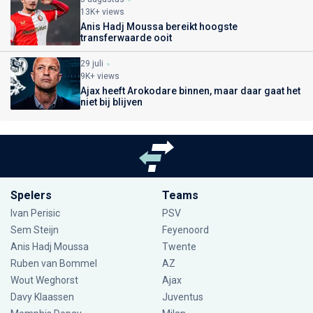
13K+ views
Anis Hadj Moussa bereikt hoogste
transferwaarde ooit
29 juli
9K+ views
Ajax heeft Arokodare binnen, maar daar gaat het
niet bij blijven
Spelers
Teams
Ivan Perisic
PSV
Sem Steijn
Feyenoord
Anis Hadj Moussa
Twente
Ruben van Bommel
AZ
Wout Weghorst
Ajax
Davy Klaassen
Juventus