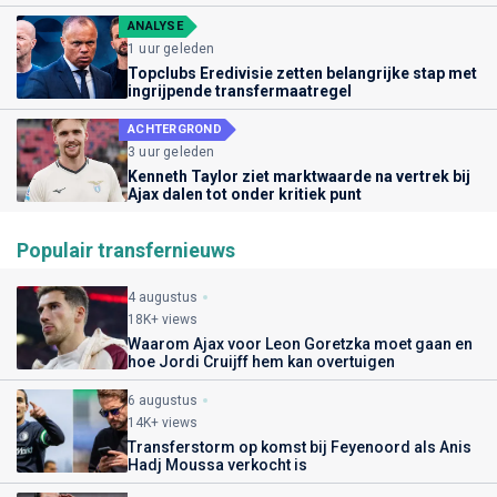
ANALYSE
1 uur geleden
Topclubs Eredivisie zetten belangrijke stap met
ingrijpende transfermaatregel
ACHTERGROND
3 uur geleden
Kenneth Taylor ziet marktwaarde na vertrek bij
Ajax dalen tot onder kritiek punt
Populair transfernieuws
4 augustus
18K+ views
Waarom Ajax voor Leon Goretzka moet gaan en
hoe Jordi Cruijff hem kan overtuigen
6 augustus
14K+ views
Transferstorm op komst bij Feyenoord als Anis
Hadj Moussa verkocht is