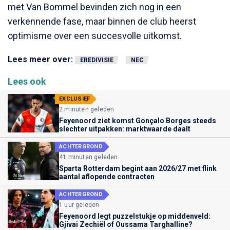
met Van Bommel bevinden zich nog in een
verkennende fase, maar binnen de club heerst
optimisme over een succesvolle uitkomst.
Lees meer over:
EREDIVISIE
NEC
Lees ook
EXCLUSIEF
2 minuten geleden
Feyenoord ziet komst Gonçalo Borges steeds
slechter uitpakken: marktwaarde daalt
ACHTERGROND
41 minuten geleden
Sparta Rotterdam begint aan 2026/27 met flink
aantal aflopende contracten
ACHTERGROND
1 uur geleden
Feyenoord legt puzzelstukje op middenveld:
Gjivai Zechiël of Oussama Targhalline?