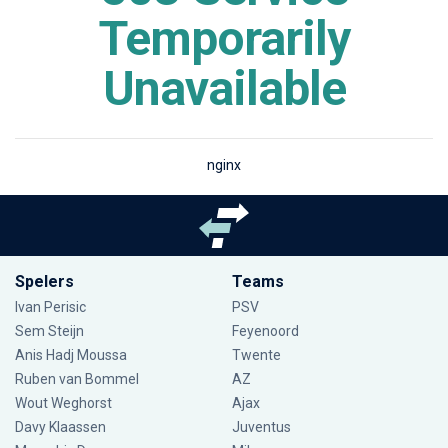
Temporarily
Unavailable
nginx
Spelers
Teams
Ivan Perisic
PSV
Sem Steijn
Feyenoord
Anis Hadj Moussa
Twente
Ruben van Bommel
AZ
Wout Weghorst
Ajax
Davy Klaassen
Juventus