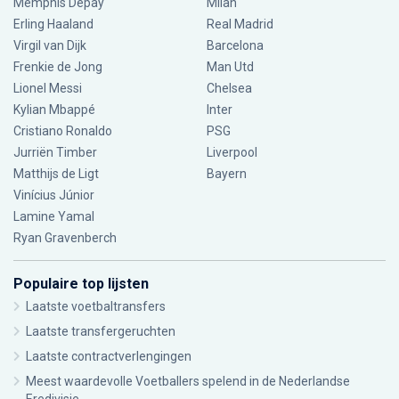
Memphis Depay
Milan
Erling Haaland
Real Madrid
Virgil van Dijk
Barcelona
Frenkie de Jong
Man Utd
Lionel Messi
Chelsea
Kylian Mbappé
Inter
Cristiano Ronaldo
PSG
Jurriën Timber
Liverpool
Matthijs de Ligt
Bayern
Vinícius Júnior
Lamine Yamal
Ryan Gravenberch
Populaire top lijsten
Laatste voetbaltransfers
Laatste transfergeruchten
Laatste contractverlengingen
Meest waardevolle Voetballers spelend in de Nederlandse