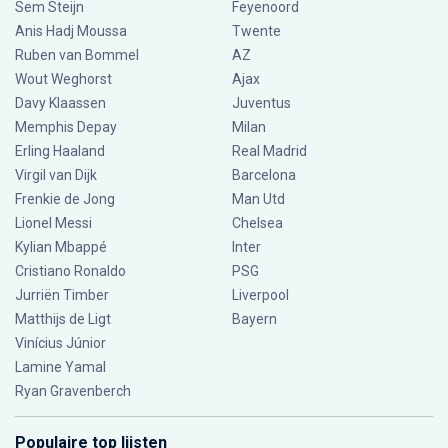
Sem Steijn
Feyenoord
Anis Hadj Moussa
Twente
Ruben van Bommel
AZ
Wout Weghorst
Ajax
Davy Klaassen
Juventus
Memphis Depay
Milan
Erling Haaland
Real Madrid
Virgil van Dijk
Barcelona
Frenkie de Jong
Man Utd
Lionel Messi
Chelsea
Kylian Mbappé
Inter
Cristiano Ronaldo
PSG
Jurriën Timber
Liverpool
Matthijs de Ligt
Bayern
Vinícius Júnior
Lamine Yamal
Ryan Gravenberch
Populaire top lijsten