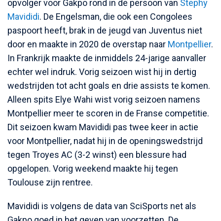
opvolger voor Gakpo rond in de persoon van
Stephy
Mavididi
. De Engelsman, die ook een Congolees
paspoort heeft, brak in de jeugd van Juventus niet
door en maakte in 2020 de overstap naar
Montpellier
.
In Frankrijk maakte de inmiddels 24-jarige aanvaller
echter wel indruk. Vorig seizoen wist hij in dertig
wedstrijden tot acht goals en drie assists te komen.
Alleen spits Elye Wahi wist vorig seizoen namens
Montpellier meer te scoren in de Franse competitie.
Dit seizoen kwam Mavididi pas twee keer in actie
voor Montpellier, nadat hij in de openingswedstrijd
tegen Troyes AC (3-2 winst) een blessure had
opgelopen. Vorig weekend maakte hij tegen
Toulouse zijn rentree.
Mavididi is volgens de data van SciSports net als
Gakpo goed in het geven van voorzetten. De