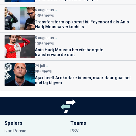
6 augustus
14K+ views
Transferstorm op komst bij Feyenoord als Anis
Hadj Moussa verkocht is
5 augustus
13K+ views
Anis Hadj Moussa bereikt hoogste
transferwaarde ooit
29 juli
9K+ views
Ajax heeft Arokodare binnen, maar daar gaat het
niet bij blijven
Spelers
Teams
Ivan Perisic
PSV