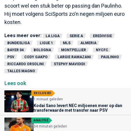
scoort wel een stuk beter op passing dan Paulinho.
Hij moet volgens SciSports zo'n negen miljoen euro
kosten.
Lees meer over:
LA LIGA
SERIE A
EREDIVISIE
BUNDESLIGA
LIGUE 1
MLS
ALMERIA
BAYER 04
BOLOGNA
MONTPELLIER
NYCFC
PSV
CODY GAKPO
LARGIE RAMAZANI
PAULINHO
RICCARDO ORSOLINI
STEPHY MAVIDIDI
TALLES MAGNO
Lees ook
EXCLUSIEF
1 minuut geleden
Kodai Sano levert NEC miljoenen meer op dan
transferwaarde met transfer naar PSV
ANALYSE
34 minuten geleden