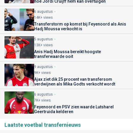
hoe Jordi Cruijff hem kan overtuigen
6 augustus
14K+ views
Transferstorm op komst bij Feyenoord als Anis
Hadj Moussa verkocht is
5 augustus
13K+ views
Anis Hadj Moussa bereikt hoogste
transferwaarde ooit
9 augustus
9K+ views
Ajax ziet dik 25 procent van transfersom
verdwijnen als Mika Godts verkocht wordt
6 augustus
7K+ views
Feyenoord en PSV zien waarde Lutsharel
Geertruida kelderen
Laatste voetbal transfernieuws