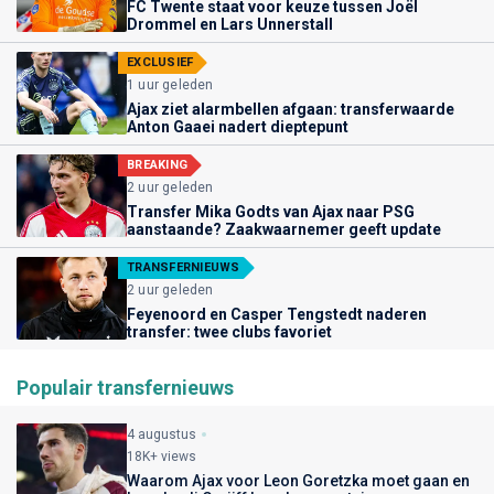
FC Twente staat voor keuze tussen Joël
Drommel en Lars Unnerstall
EXCLUSIEF
1 uur geleden
Ajax ziet alarmbellen afgaan: transferwaarde
Anton Gaaei nadert dieptepunt
BREAKING
2 uur geleden
Transfer Mika Godts van Ajax naar PSG
aanstaande? Zaakwaarnemer geeft update
TRANSFERNIEUWS
2 uur geleden
Feyenoord en Casper Tengstedt naderen
transfer: twee clubs favoriet
Populair transfernieuws
4 augustus
18K+ views
Waarom Ajax voor Leon Goretzka moet gaan en