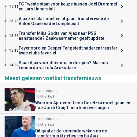
FC Twente staat voor keuze tussen Joël Drommel
17:11
en Lars Unnerstall
Ajax ziet alarmbellen afgaan: transferwaarde
16:29
Anton Gaaei nadert dieptepunt
Transfer Mika Godts van Ajax naar PSG
15:33
aanstaande? Zaakwaarnemer geeft update
Feyenoord en Casper Tengstedt naderen transfer:
15:13
twee clubs favoriet
Staat Ajax voor dilemma in de spits? Marcos
14:39
Leonardo vs Tolu Arokodare
Meest gelezen voetbal transfernieuws
4 augustus
18K+ views
Waarom Ajax voor Leon Goretzka moet gaan en
hoe Jordi Cruijff hem kan overtuigen
1 augustus
15K+ views
Dit gaat er de komende weken op de
transfermarkt gebeuren bij Ajax