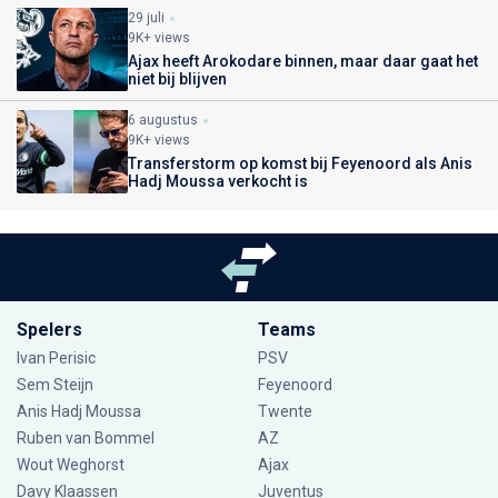
29 juli
9K+ views
Ajax heeft Arokodare binnen, maar daar gaat het
niet bij blijven
6 augustus
9K+ views
Transferstorm op komst bij Feyenoord als Anis
Hadj Moussa verkocht is
Spelers
Teams
Ivan Perisic
PSV
Sem Steijn
Feyenoord
Anis Hadj Moussa
Twente
Ruben van Bommel
AZ
Wout Weghorst
Ajax
Davy Klaassen
Juventus