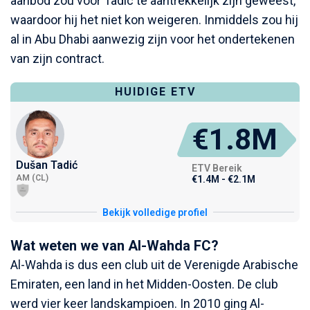
aanbod zou voor Tadic te aantrekkelijk zijn geweest,
waardoor hij het niet kon weigeren. Inmiddels zou hij
al in Abu Dhabi aanwezig zijn voor het ondertekenen
van zijn contract.
HUIDIGE ETV
€1.8M
Dušan Tadić
ETV Bereik
AM (CL)
€1.4M - €2.1M
Bekijk volledige profiel
Wat weten we van Al-Wahda FC?
Al-Wahda is dus een club uit de Verenigde Arabische
Emiraten, een land in het Midden-Oosten. De club
werd vier keer landskampioen. In 2010 ging Al-