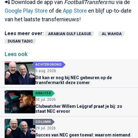
📲 Download de app van
FootballTransfers
nu via de
Google Play Store
of de
App Store
en blijf up-to-date
van het laatste transfernieuws!
Lees meer over:
ARABIAN GULF LEAGUE
AL WAHDA
DUSAN TADIC
Lees ook
ACHTERGROND
5 aug. 2026
Dit kan er nog bij NEC gebeuren op de
transfermarkt deze zomer
ANALYSE
30 jul. 2026
Clubwatcher Willem Leijgraf praat je bij: zo
staat NEC ervoor
COLUMN
29 jul. 2026
Succes van NEC geen toeval: waarom niemand