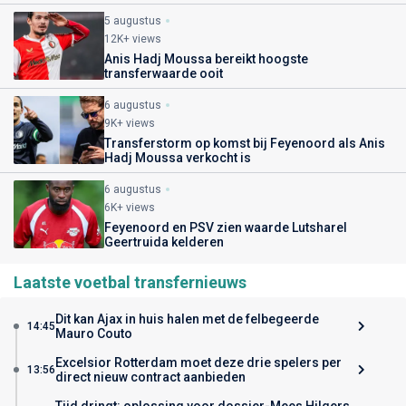
5 augustus
12K+ views
Anis Hadj Moussa bereikt hoogste
transferwaarde ooit
6 augustus
9K+ views
Transferstorm op komst bij Feyenoord als Anis
Hadj Moussa verkocht is
6 augustus
6K+ views
Feyenoord en PSV zien waarde Lutsharel
Geertruida kelderen
Laatste voetbal transfernieuws
Dit kan Ajax in huis halen met de felbegeerde
14:45
Mauro Couto
Excelsior Rotterdam moet deze drie spelers per
13:56
direct nieuw contract aanbieden
Tijd dringt: oplossing voor dossier-Mees Hilgers