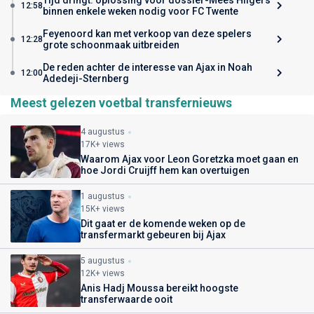
12:58
binnen enkele weken nodig voor FC Twente
Feyenoord kan met verkoop van deze spelers
12:28
grote schoonmaak uitbreiden
De reden achter de interesse van Ajax in Noah
12:00
Adedeji-Sternberg
Meest gelezen voetbal transfernieuws
4 augustus
17K+ views
Waarom Ajax voor Leon Goretzka moet gaan en
hoe Jordi Cruijff hem kan overtuigen
1 augustus
15K+ views
Dit gaat er de komende weken op de
transfermarkt gebeuren bij Ajax
5 augustus
12K+ views
Anis Hadj Moussa bereikt hoogste
transferwaarde ooit