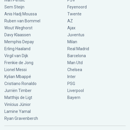
Ivan Perisic
PSV
Sem Steijn
Feyenoord
Anis Hadj Moussa
Twente
Ruben van Bommel
AZ
Wout Weghorst
Ajax
Davy Klaassen
Juventus
Memphis Depay
Milan
Erling Haaland
Real Madrid
Virgil van Dijk
Barcelona
Frenkie de Jong
Man Utd
Lionel Messi
Chelsea
Kylian Mbappé
Inter
Cristiano Ronaldo
PSG
Jurriën Timber
Liverpool
Matthijs de Ligt
Bayern
Vinícius Júnior
Lamine Yamal
Ryan Gravenberch