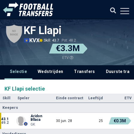
KF Llapi
KVX
Skill: 43.7
Pot: 48.2
€3.3M
ETV
Selectie
Wedstrijden
Transfers
Duurste tran
KF Llapi selectie
Skill
Speler
Einde contract
Leeftijd
ETV
Keepers
Aridon
43.1
Bllaca
€0.3M
30 jun. 28
25
49.2
GK
Verdedigers