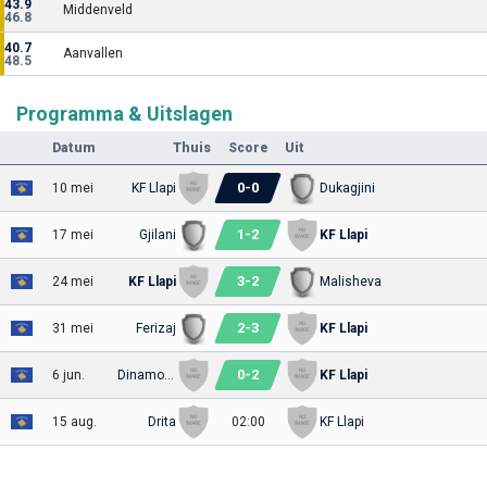
43.9
Middenveld
46.8
40.7
Aanvallen
48.5
Programma & Uitslagen
Datum
Thuis
Score
Uit
0
-
0
10 mei
KF Llapi
Dukagjini
1
-
2
17 mei
Gjilani
KF Llapi
3
-
2
24 mei
KF Llapi
Malisheva
2
-
3
31 mei
Ferizaj
KF Llapi
0
-
2
6 jun.
Dinamo Ferizaj
KF Llapi
15 aug.
Drita
02:00
KF Llapi