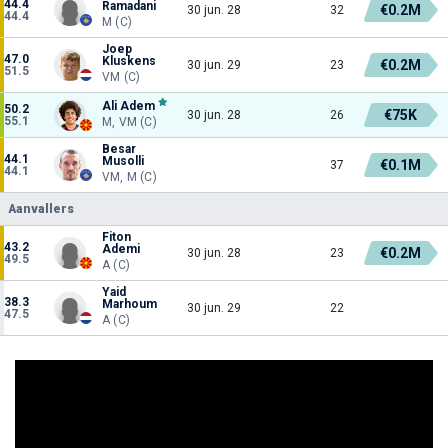
44.4
Ramadani
€0.2M
30 jun. 28
32
44.4
M (C)
Joep
47.0
Kluskens
€0.2M
30 jun. 29
23
51.5
VM (C)
Ali Adem
50.2
€75K
30 jun. 28
26
55.1
M, VM (C)
Besar
44.1
Musolli
€0.1M
37
44.1
VM, M (C)
Aanvallers
Fiton
43.2
Ademi
€0.2M
30 jun. 28
23
49.5
A (C)
Yaid
38.3
Marhoum
30 jun. 29
22
47.5
A (C)