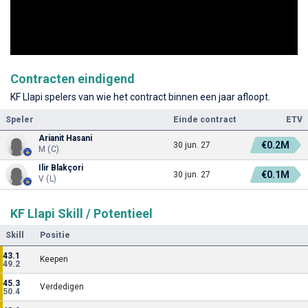
Contracten eindigend
KF Llapi spelers van wie het contract binnen een jaar afloopt.
Speler
Einde contract
ETV
Arianit Hasani
€0.2M
30 jun. 27
M (C)
Ilir Blakçori
€0.1M
30 jun. 27
V (L)
KF Llapi Skill / Potentieel
Skill
Positie
43.1
Keepen
49.2
45.3
Verdedigen
50.4