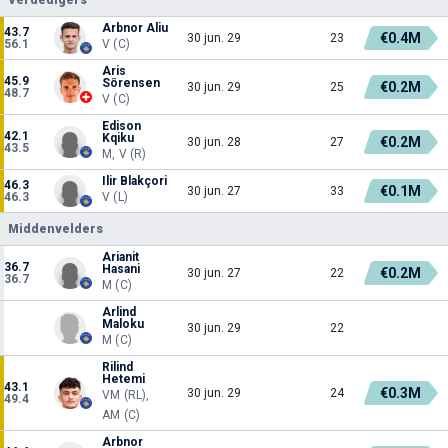
Arbnor Aliu
43.7
€0.4M
30 jun. 29
23
56.1
V (C)
Aris
45.9
Sörensen
€0.2M
30 jun. 29
25
48.7
V (C)
Edison
42.1
Kqiku
€0.2M
30 jun. 28
27
43.5
M, V (R)
Ilir Blakçori
46.3
€0.1M
30 jun. 27
33
46.3
V (L)
Middenvelders
Arianit
36.7
Hasani
€0.2M
30 jun. 27
22
36.7
M (C)
Arlind
Maloku
30 jun. 29
22
M (C)
Rilind
Hetemi
43.1
€0.3M
30 jun. 29
24
VM (RL),
49.4
AM (C)
Arbnor