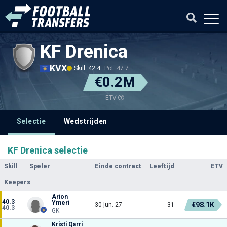
KF Drenica
KVX
Skill: 42.4
Pot: 47.7
€0.2M
ETV
Selectie
Wedstrijden
KF Drenica selectie
Skill
Speler
Einde contract
Leeftijd
ETV
Keepers
Arion
40.3
Ymeri
€98.1K
30 jun. 27
31
40.3
GK
Kristi Qarri