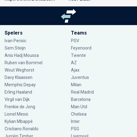
Spelers
Teams
Ivan Perisic
PSV
Sem Steijn
Feyenoord
Anis Hadj Moussa
Twente
Ruben van Bommel
AZ
Wout Weghorst
Ajax
Davy Klaassen
Juventus
Memphis Depay
Milan
Erling Haaland
Real Madrid
Virgil van Dijk
Barcelona
Frenkie de Jong
Man Utd
Lionel Messi
Chelsea
Kylian Mbappé
Inter
Cristiano Ronaldo
PSG
Jurriën Timber
Liverpool