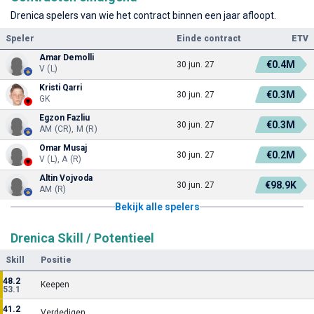
Drenica spelers van wie het contract binnen een jaar afloopt.
Speler
Einde contract
ETV
Amar Demolli
€0.4M
30 jun. 27
V (L)
Kristi Qarri
€0.3M
30 jun. 27
GK
Egzon Fazliu
€0.3M
30 jun. 27
AM (CR), M (R)
Omar Musaj
€0.2M
30 jun. 27
V (L), A (R)
Altin Vojvoda
€98.9K
30 jun. 27
AM (R)
Bekijk alle spelers
Drenica Skill / Potentieel
Skill
Positie
48.2
Keepen
53.1
41.2
Verdedigen