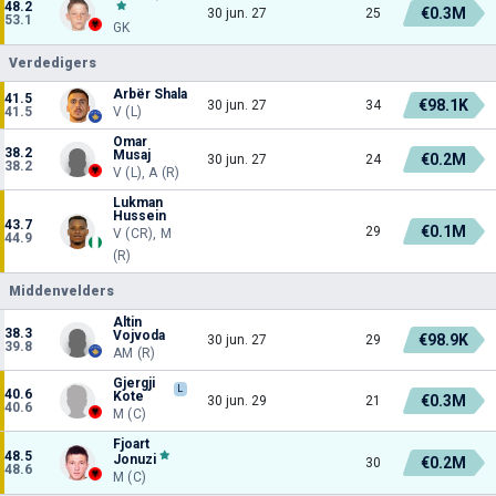
48.2
€0.3M
30 jun. 27
25
53.1
GK
Verdedigers
Arbër Shala
41.5
€98.1K
30 jun. 27
34
41.5
V (L)
Omar
38.2
Musaj
€0.2M
30 jun. 27
24
38.2
V (L), A (R)
Lukman
Hussein
43.7
€0.1M
29
V (CR), M
44.9
(R)
Middenvelders
Altin
38.3
Vojvoda
€98.9K
30 jun. 27
29
39.8
AM (R)
Gjergji
L
40.6
Kote
€0.3M
30 jun. 29
21
40.6
M (C)
Fjoart
48.5
Jonuzi
€0.2M
30
48.6
M (C)