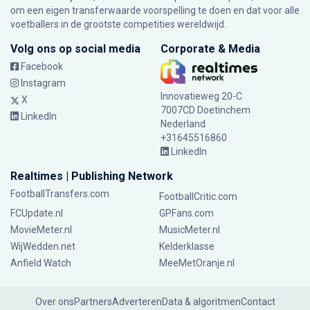
om een eigen transferwaarde voorspelling te doen en dat voor alle
voetballers in de grootste competities wereldwijd.
Volg ons op social media
Corporate & Media
Facebook
Instagram
Innovatieweg 20-C
X
7007CD Doetinchem
LinkedIn
Nederland
+31645516860
LinkedIn
Realtimes | Publishing Network
FootballTransfers.com
FootballCritic.com
FCUpdate.nl
GPFans.com
MovieMeter.nl
MusicMeter.nl
WijWedden.net
Kelderklasse
Anfield Watch
MeeMetOranje.nl
Over ons
Partners
Adverteren
Data & algoritmen
Contact