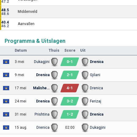
47.2
48.5
Middenveld
48.6
40.4
Aanvallen
46.2
Programma & Uitslagen
Datum
Thuis
Score
Uit
0
-
1
3 mei
Dukagjini
Drenica
2
-
1
9 mei
Drenica
Gjilani
4
-
1
17 mei
Malisheva
Drenica
3
-
2
24 mei
Drenica
Ferizaj
1
-
2
31 mei
Prishtina
Drenica
15 aug.
Drenica
02:00
Dukagjini