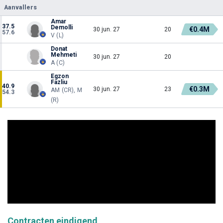
Aanvallers
Amar
37.5
Demolli
€0.4M
30 jun. 27
20
57.6
V (L)
Donat
Mehmeti
30 jun. 27
20
A (C)
Egzon
Fazliu
40.9
€0.3M
30 jun. 27
23
AM (CR), M
54.3
(R)
Contracten eindigend