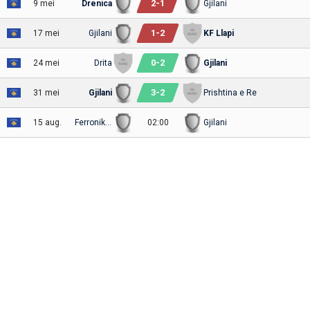
2
-
1
9 mei
Drenica
Gjilani
1
-
2
17 mei
Gjilani
KF Llapi
0
-
2
24 mei
Drita
Gjilani
3
-
2
31 mei
Gjilani
Prishtina e Re
15 aug.
Ferronikeli
02:00
Gjilani