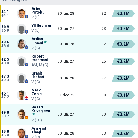
Arber
44.1
Potoku
€0.1M
30 jun. 28
32
44.1
V (L)
Yll Ibrahimi
36.9
€0.2M
30 jun. 27
23
36.9
V (L)
Ardian
48.6
Limani
€0.2M
30 jun. 28
32
48.6
V (C)
Robert
42.5
Rrahmani
€0.2M
30 jun. 27
25
48.8
AM, M (C)
Granit
47.3
Jashari
€0.2M
30 jun. 28
27
49.3
V (C)
Mario
46.1
Zebic
€0.1M
31 dec. 26
30
47.2
V (C)
Besart
Krivanjeva
49.8
€0.2M
30 jun. 27
30
50.7
V (CL)
Armend
45.8
Thaqi
€0.2M
30 jun. 28
33
45.8
V (R)