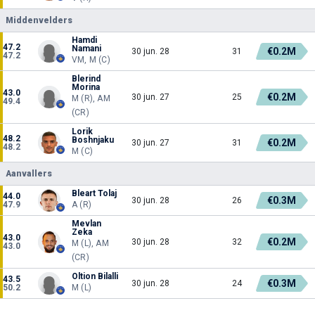
Middenvelders
Hamdi
47.2
Namani
€0.2M
30 jun. 28
31
47.2
VM, M (C)
Blerind
Morina
43.0
€0.2M
30 jun. 27
25
M (R), AM
49.4
(CR)
Lorik
48.2
Boshnjaku
€0.2M
30 jun. 27
31
48.2
M (C)
Aanvallers
Bleart Tolaj
44.0
€0.3M
30 jun. 28
26
47.9
A (R)
Mevlan
Zeka
43.0
€0.2M
30 jun. 28
32
M (L), AM
43.0
(CR)
Oltion Bilalli
43.5
€0.3M
30 jun. 28
24
50.2
M (L)