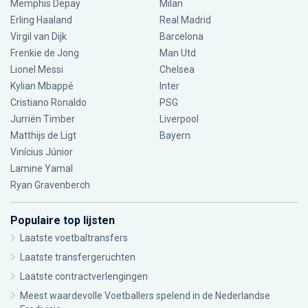
Memphis Depay
Milan
Erling Haaland
Real Madrid
Virgil van Dijk
Barcelona
Frenkie de Jong
Man Utd
Lionel Messi
Chelsea
Kylian Mbappé
Inter
Cristiano Ronaldo
PSG
Jurriën Timber
Liverpool
Matthijs de Ligt
Bayern
Vinícius Júnior
Lamine Yamal
Ryan Gravenberch
Populaire top lijsten
Laatste voetbaltransfers
Laatste transfergeruchten
Laatste contractverlengingen
Meest waardevolle Voetballers spelend in de Nederlandse