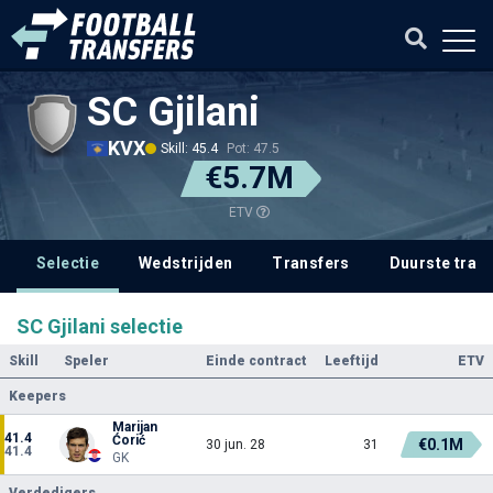
SC Gjilani
KVX
Skill: 45.4
Pot: 47.5
€5.7M
ETV
Selectie
Wedstrijden
Transfers
Duurste tran
SC Gjilani selectie
Skill
Speler
Einde contract
Leeftijd
ETV
Keepers
Marijan
41.4
Ćorić
€0.1M
30 jun. 28
31
41.4
GK
Verdedigers