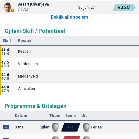
Besart Krivanjeva
€0.2M
30 jun. 27
V (CL)
Bekijk alle spelers
Gjilani Skill / Potentieel
Skill
Positie
41.4
Keepen
41.4
47.5
Verdedigen
48.3
44.6
Middenveld
47.8
44.0
Aanvallen
47.9
Programma & Uitslagen
Datum
Thuis
Score
Uit
1
-
1
3 mei
Gjilani
Ferizaj