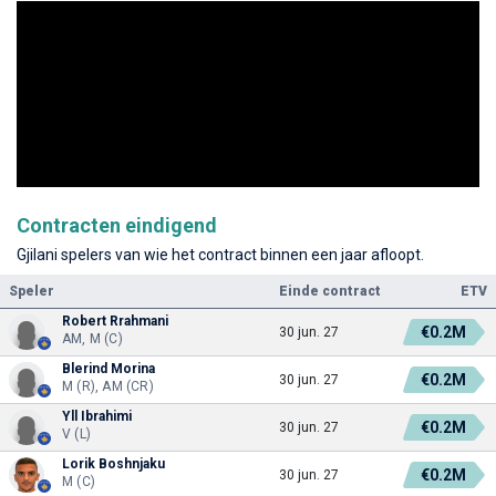
Contracten eindigend
Gjilani spelers van wie het contract binnen een jaar afloopt.
Speler
Einde contract
ETV
Robert Rrahmani
€0.2M
30 jun. 27
AM, M (C)
Blerind Morina
€0.2M
30 jun. 27
M (R), AM (CR)
Yll Ibrahimi
€0.2M
30 jun. 27
V (L)
Lorik Boshnjaku
€0.2M
30 jun. 27
M (C)