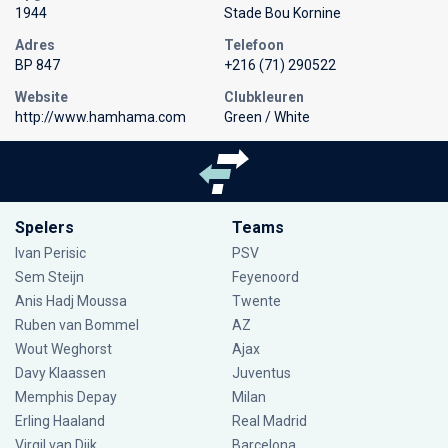
1944
Stade Bou Kornine
Adres
Telefoon
BP 847
+216 (71) 290522
Website
Clubkleuren
http://www.hamhama.com
Green / White
Spelers
Teams
Ivan Perisic
PSV
Sem Steijn
Feyenoord
Anis Hadj Moussa
Twente
Ruben van Bommel
AZ
Wout Weghorst
Ajax
Davy Klaassen
Juventus
Memphis Depay
Milan
Erling Haaland
Real Madrid
Virgil van Dijk
Barcelona