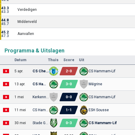
43.3
Verdedigen
43.3
44.8
Middenveld
45.7
45.2
Aanvallen
47.3
Programma & Uitslagen
Datum
Thuis
Score
Uit
2
-
0
5 apr.
CS Chebbien
CS Hammam-Lif
3
-
0
13 apr.
CS Hammam-Lif
Mégrine
0
-
0
1 mei
Kerkennah
CS Hammam-Lif
1
-
1
11 mei
CS Hammam-Lif
ESH Sousse
0
-
3
30 mei
Stade Gabesien
CS Hammam-Lif