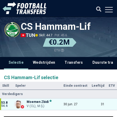
CS Hammam-Lif
TUN
Skill: 44.7
Pot: 45.6
€0.2M
ETV
Selectie
Wedstrijden
Transfers
Duurste tran
CS Hammam-Lif selectie
Skill
Speler
Einde contract
Leeftijd
ETV
Verdedigers
Moemen Zbidi
53.8
30 jun. 27
31
54.6
V (CL), M (L)