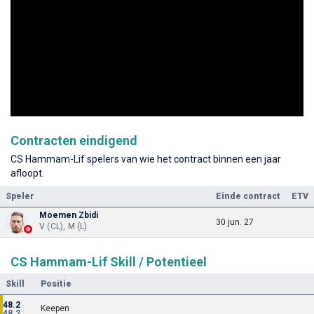
Contracten eindigend
CS Hammam-Lif spelers van wie het contract binnen een jaar
afloopt.
Speler
Einde contract
ETV
Moemen Zbidi
30 jun. 27
V (CL), M (L)
CS Hammam-Lif Skill / Potentieel
Skill
Positie
48.2
Keepen
48.2