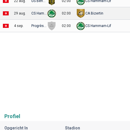
22 aug.
US Bengerdane
02:00
CS Hammam-Lif
29 aug.
CS Hammam-Lif
02:00
CA Bizertin
4 sep.
Progrès Sakiet Eddaïer
02:00
CS Hammam-Lif
Profiel
Opgericht In
Stadion