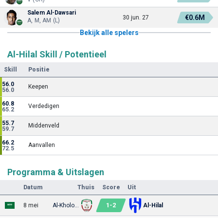
Salem Al-Dawsari
€0.6M
30 jun. 27
A, M, AM (L)
Bekijk alle spelers
Al-Hilal Skill / Potentieel
Skill
Positie
56.0
Keepen
56.0
60.8
Verdedigen
65.2
55.7
Middenveld
59.7
66.2
Aanvallen
72.5
Programma & Uitslagen
Datum
Thuis
Score
Uit
1
-
2
8 mei
Al-Kholood
Al-Hilal