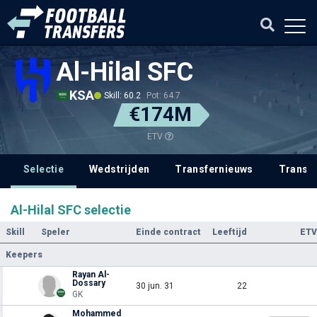
Al-Hilal SFC
KSA
Skill: 60.2
Pot: 64.7
€174M
ETV
Selectie
Wedstrijden
Transfernieuws
Transf
Al-Hilal SFC selectie
Skill
Speler
Einde contract
Leeftijd
ETV
Keepers
Rayan Al-
Dossary
30 jun. 31
22
GK
Mohammed