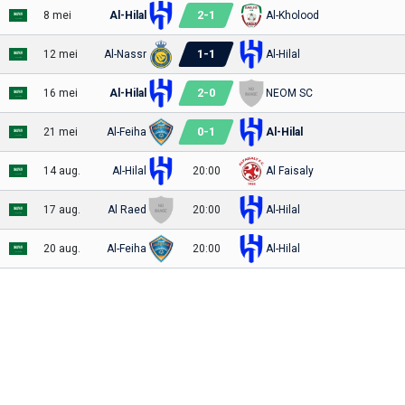
2
-
1
8 mei
Al-Hilal
Al-Kholood
1
-
1
12 mei
Al-Nassr
Al-Hilal
2
-
0
16 mei
Al-Hilal
NEOM SC
0
-
1
21 mei
Al-Feiha
Al-Hilal
14 aug.
Al-Hilal
20:00
Al Faisaly
17 aug.
Al Raed
20:00
Al-Hilal
20 aug.
Al-Feiha
20:00
Al-Hilal