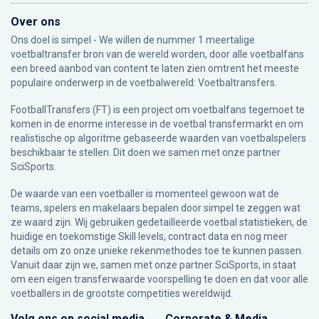
Over ons
Ons doel is simpel - We willen de nummer 1 meertalige
voetbaltransfer bron van de wereld worden, door alle voetbalfans
een breed aanbod van content te laten zien omtrent het meeste
populaire onderwerp in de voetbalwereld: Voetbaltransfers.
FootballTransfers (FT) is een project om voetbalfans tegemoet te
komen in de enorme interesse in de voetbal transfermarkt en om
realistische op algoritme gebaseerde waarden van voetbalspelers
beschikbaar te stellen. Dit doen we samen met onze partner
SciSports
.
De waarde van een voetballer is momenteel gewoon wat de
teams, spelers en makelaars bepalen door simpel te zeggen wat
ze waard zijn. Wij gebruiken gedetailleerde voetbal statistieken, de
huidige en toekomstige Skill levels, contract data en nog meer
details om zo onze unieke rekenmethodes toe te kunnen passen.
Vanuit daar zijn we, samen met onze partner SciSports, in staat
om een eigen transferwaarde voorspelling te doen en dat voor alle
voetballers in de grootste competities wereldwijd.
Volg ons op social media
Corporate & Media