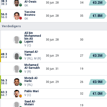
38.3
Al-Owais
€0.2M
30 jun. 28
34
38.3
GK
Yassine
56.0
Bounou
€1.8M
30 jun. 28
35
56.0
GK
Verdedigers
Ali bin
Mohammed
bin Ali
30 jun. 28
30
Lajami
V (C)
Hamad Al-
48.3
Yami
€0.3M
30 jun. 29
27
49.4
V (RL), M (R)
Mohamed
Al-Sarnukh
30 jun. 31
19
V (R)
Moteb Al-
56.3
Harbi
€0.9M
30 jun. 29
26
58.0
V (RL)
Pablo Marí
63.3
€1.0M
32
64.7
V (C)
Saad Al-
Mutairi
19