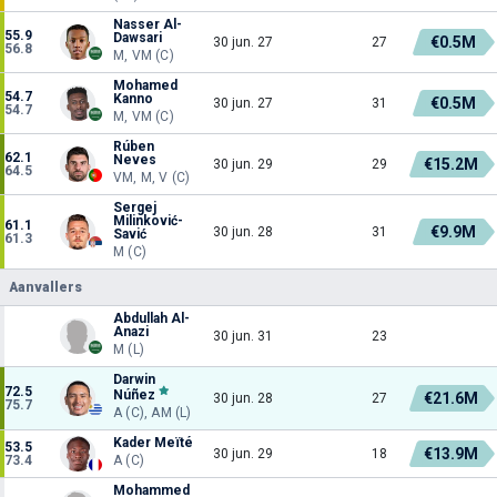
Nasser Al-
55.9
Dawsari
€0.5M
30 jun. 27
27
56.8
M, VM (C)
Mohamed
54.7
Kanno
€0.5M
30 jun. 27
31
54.7
M, VM (C)
Rúben
62.1
Neves
€15.2M
30 jun. 29
29
64.5
VM, M, V (C)
Sergej
Milinković-
61.1
€9.9M
30 jun. 28
31
Savić
61.3
M (C)
Aanvallers
Abdullah Al-
Anazi
30 jun. 31
23
M (L)
Darwin
72.5
Núñez
€21.6M
30 jun. 28
27
75.7
A (C), AM (L)
Kader Meïté
53.5
€13.9M
30 jun. 29
18
73.4
A (C)
Mohammed