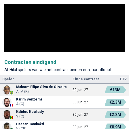
Contracten eindigend
Al-Hilal spelers van wie het contract binnen een jaar afloopt.
Speler
Einde contract
ETV
Malcom Filipe Silva de Oliveira
€13M
30 jun. 27
A, M (R)
Karim Benzema
€2.3M
30 jun. 27
A (C)
Kalidou Koulibaly
€2.2M
30 jun. 27
V (C)
Hassan Tambakti
€0.9M
30 jun. 27
V (CR)