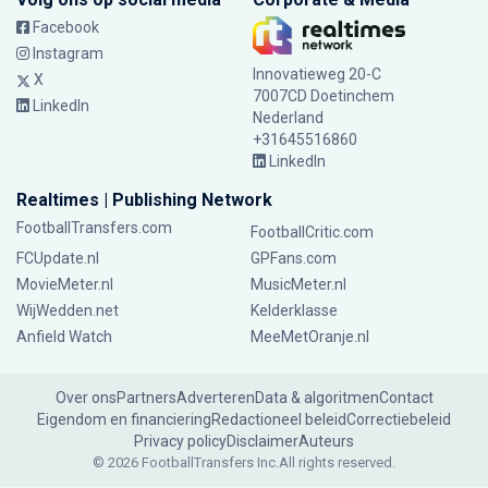
Facebook
Instagram
Innovatieweg 20-C
X
7007CD Doetinchem
LinkedIn
Nederland
+31645516860
LinkedIn
Realtimes | Publishing Network
FootballTransfers.com
FootballCritic.com
FCUpdate.nl
GPFans.com
MovieMeter.nl
MusicMeter.nl
WijWedden.net
Kelderklasse
Anfield Watch
MeeMetOranje.nl
Over ons
Partners
Adverteren
Data & algoritmen
Contact
Eigendom en financiering
Redactioneel beleid
Correctiebeleid
Privacy policy
Disclaimer
Auteurs
© 2026 FootballTransfers Inc.
All rights reserved.