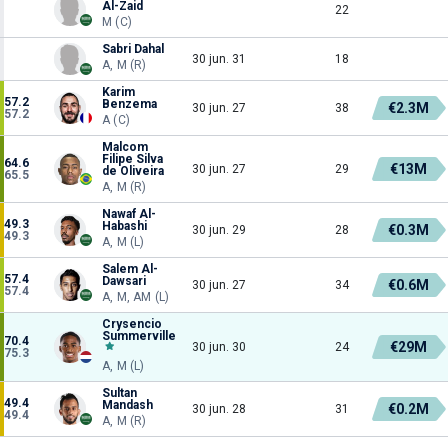
Al-Zaid
22
M (C)
Sabri Dahal
30 jun. 31
18
A, M (R)
Karim
57.2
Benzema
€2.3M
30 jun. 27
38
57.2
A (C)
Malcom
Filipe Silva
64.6
€13M
30 jun. 27
29
de Oliveira
65.5
A, M (R)
Nawaf Al-
49.3
Habashi
€0.3M
30 jun. 29
28
49.3
A, M (L)
Salem Al-
57.4
Dawsari
€0.6M
30 jun. 27
34
57.4
A, M, AM (L)
Crysencio
Summerville
70.4
€29M
30 jun. 30
24
75.3
A, M (L)
Sultan
49.4
Mandash
€0.2M
30 jun. 28
31
49.4
A, M (R)