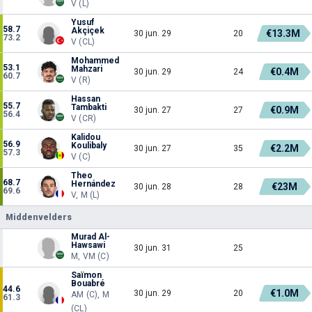
V (L)
Yusuf
58.7
Akçiçek
€13.3M
30 jun. 29
20
73.2
V (CL)
Mohammed
53.1
Mahzari
€0.4M
30 jun. 29
24
60.7
V (R)
Hassan
55.7
Tambakti
€0.9M
30 jun. 27
27
56.4
V (CR)
Kalidou
56.9
Koulibaly
€2.2M
30 jun. 27
35
57.3
V (C)
Theo
68.7
Hernández
€23M
30 jun. 28
28
69.6
V, M (L)
Middenvelders
Murad Al-
Hawsawi
30 jun. 31
25
M, VM (C)
Saïmon
Bouabré
44.6
€1.0M
30 jun. 29
20
AM (C), M
61.3
(CL)