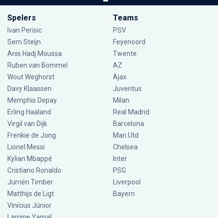
Spelers
Teams
Ivan Perisic
PSV
Sem Steijn
Feyenoord
Anis Hadj Moussa
Twente
Ruben van Bommel
AZ
Wout Weghorst
Ajax
Davy Klaassen
Juventus
Memphis Depay
Milan
Erling Haaland
Real Madrid
Virgil van Dijk
Barcelona
Frenkie de Jong
Man Utd
Lionel Messi
Chelsea
Kylian Mbappé
Inter
Cristiano Ronaldo
PSG
Jurriën Timber
Liverpool
Matthijs de Ligt
Bayern
Vinícius Júnior
Lamine Yamal