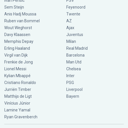
Ivan Perisic
PSV
Sem Steijn
Feyenoord
Anis Hadj Moussa
Twente
Ruben van Bommel
AZ
Wout Weghorst
Ajax
Davy Klaassen
Juventus
Memphis Depay
Milan
Erling Haaland
Real Madrid
Virgil van Dijk
Barcelona
Frenkie de Jong
Man Utd
Lionel Messi
Chelsea
Kylian Mbappé
Inter
Cristiano Ronaldo
PSG
Jurriën Timber
Liverpool
Matthijs de Ligt
Bayern
Vinícius Júnior
Lamine Yamal
Ryan Gravenberch