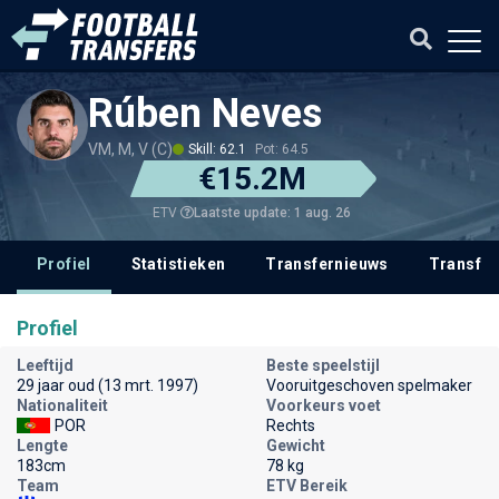
Rúben Neves
VM, M, V (C)
Skill: 62.1
Pot: 64.5
€15.2M
Laatste update: 1 aug. 26
ETV
Profiel
Statistieken
Transfernieuws
Transfer
Profiel
Leeftijd
Beste speelstijl
29 jaar oud (13 mrt. 1997)
Vooruitgeschoven spelmaker
Nationaliteit
Voorkeurs voet
POR
Rechts
Lengte
Gewicht
183cm
78 kg
Team
ETV Bereik