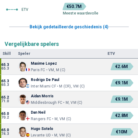
€50.7M
ETV
Meeste waardevolle
Bekijk gedetailleerde geschiedenis (4)
Vergelijkbare spelers
Skill
Speler
ETV
Maxime Lopez
65.3
€2.6M
65.3
Paris FC • VM, M (C)
Rodrigo De Paul
65.3
€9.1M
65.3
Inter Miami CF • M (CR), VM (C)
Aidan Morris
65.2
€9.1M
71.0
Middlesbrough FC • M, VM (C)
Dan Neil
65.0
€2.8M
70.2
Rangers FC • M, VM (C)
Hugo Sotelo
65.0
€10M
74.3
Levante UD • M, VM (C)