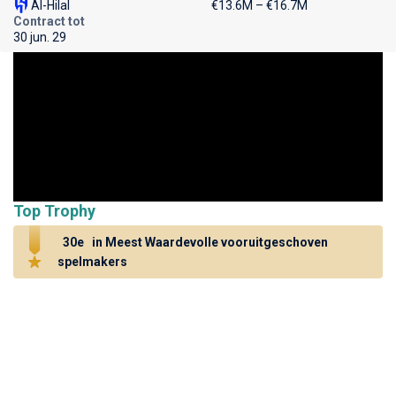
Al-Hilal
€13.6M – €16.7M
Contract tot
30 jun. 29
Top Trophy
30e
in Meest Waardevolle vooruitgeschoven
spelmakers