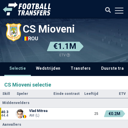
CS Mioveni
ROU
€1.1M
ETV
Selectie
Wedstrijden
Transfers
Duurste tran
CS Mioveni selectie
Skill
Speler
Einde contract
Leeftijd
ETV
Middenvelders
Vlad Mitrea
40.3
€0.2M
25
44.4
AM (L)
Aanvallers