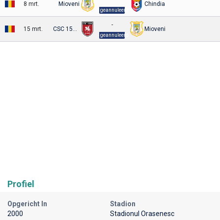
8 mrt.
Mioveni
Chindia
geannuleerd
-
15 mrt.
CSC 1599 Selimbar
Mioveni
geannuleerd
Profiel
Opgericht In
Stadion
2000
Stadionul Orasenesc