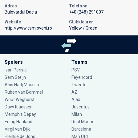
Adres
Telefoon
Bulevardul Dacia
+40 (248) 291007
Website
Clubkleuren
http://www.csmioveni.ro
Yellow / Green
Spelers
Teams
Ivan Perisic
PSV
Sem Steijn
Feyenoord
Anis Hadj Moussa
Twente
Ruben van Bommel
AZ
Wout Weghorst
Ajax
Davy Klaassen
Juventus
Memphis Depay
Milan
Erling Haaland
Real Madrid
Virgil van Dijk
Barcelona
Frenkie de Jong
Man Utd