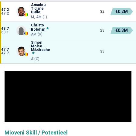
Amadou
Tidiane
47.2
€0.2M
32
Diallo
47.2
M, AM (L)
Christo
48.7
Bolohan
€0.3M
23
60.1
AM (R)
Simon
Moise
47.7
Măzărache
33
47.7
A (C)
Mioveni Skill / Potentieel