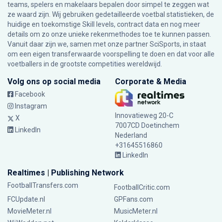
teams, spelers en makelaars bepalen door simpel te zeggen wat
ze waard zijn. Wij gebruiken gedetailleerde voetbal statistieken, de
huidige en toekomstige Skill levels, contract data en nog meer
details om zo onze unieke rekenmethodes toe te kunnen passen.
Vanuit daar zijn we, samen met onze partner SciSports, in staat
om een eigen transferwaarde voorspelling te doen en dat voor alle
voetballers in de grootste competities wereldwijd.
Volg ons op social media
Corporate & Media
Facebook
Instagram
Innovatieweg 20-C
X
7007CD Doetinchem
LinkedIn
Nederland
+31645516860
LinkedIn
Realtimes | Publishing Network
FootballTransfers.com
FootballCritic.com
FCUpdate.nl
GPFans.com
MovieMeter.nl
MusicMeter.nl