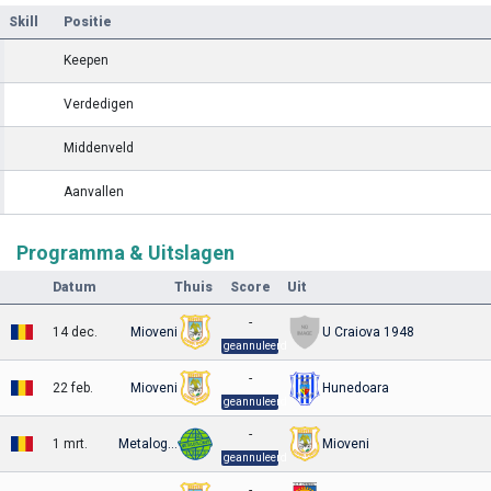
Skill
Positie
Keepen
Verdedigen
Middenveld
Aanvallen
Programma & Uitslagen
Datum
Thuis
Score
Uit
-
14 dec.
Mioveni
U Craiova 1948
geannuleerd
-
22 feb.
Mioveni
Hunedoara
geannuleerd
-
1 mrt.
Metaloglobus
Mioveni
geannuleerd
-