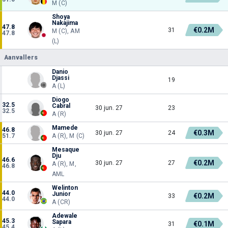
M (C)
Shoya
Nakajima
47.8
€0.2M
31
M (C), AM
47.8
(L)
Aanvallers
Danio
Djassi
19
A (L)
Diogo
32.5
Cabral
30 jun. 27
23
32.5
A (R)
Mamede
46.8
€0.3M
30 jun. 27
24
51.7
A (R), M (C)
Mesaque
Dju
46.6
€0.2M
30 jun. 27
27
A (R), M,
46.8
AML
Welinton
44.0
Junior
€0.2M
33
44.0
A (CR)
Adewale
45.3
Sapara
€0.1M
31
45.4