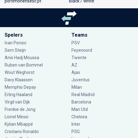
portimonensesc.pt
Black / White
Spelers
Teams
Ivan Perisic
PSV
Sem Steijn
Feyenoord
Anis Hadj Moussa
Twente
Ruben van Bommel
AZ
Wout Weghorst
Ajax
Davy Klaassen
Juventus
Memphis Depay
Milan
Erling Haaland
Real Madrid
Virgil van Dijk
Barcelona
Frenkie de Jong
Man Utd
Lionel Messi
Chelsea
Kylian Mbappé
Inter
Cristiano Ronaldo
PSG