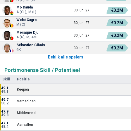
Mo Dauda
€0.2M
30 jun. 27
A (CL), M (L)
Welat Cagro
€0.2M
30 jun. 27
M (C)
Mesaque Dju
€0.2M
30 jun. 27
A (R), M, AML
Sébastien Cibois
€0.2M
30 jun. 27
GK
Bekijk alle spelers
Portimonense Skill / Potentieel
Skill
Positie
49.1
Keepen
49.1
49.7
Verdedigen
50.2
47.9
Middenveld
49.3
47.1
Aanvallen
48.4