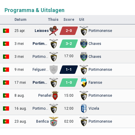
Programma & Uitslagen
Datum
Thuis
Score
Uit
2
-
0
25 apr.
Leixoes
Portimonense
3
-
2
3 mei
Portimonense
Chaves
17:00
3 mei
Portimonense
Chaves
1
-
1
9 mei
Felgueiras 1932
Portimonense
1
-
0
17 mei
Portimonense
Farense
8 aug.
Penafiel
15:00
Portimonense
16 aug.
Portimonense
12:00
Vizela
23 aug.
Benfica
02:00
Portimonense