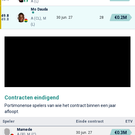
A (L)
Mo Dauda
49.8
€0.2M
30 jun. 27
28
A (CL), M
49.8
(L)
Contracten eindigend
Portimonense spelers van wie het contract binnen een jaar
afloopt.
Speler
Einde contract
ETV
Mamede
€0.3M
30 jun. 27
A (R), M (C)