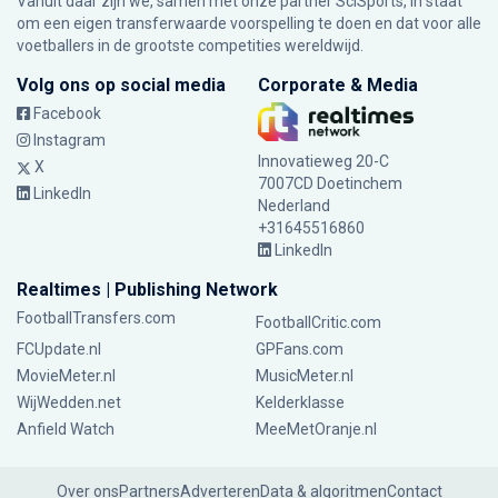
Vanuit daar zijn we, samen met onze partner SciSports, in staat
om een eigen transferwaarde voorspelling te doen en dat voor alle
voetballers in de grootste competities wereldwijd.
Volg ons op social media
Corporate & Media
Facebook
Instagram
Innovatieweg 20-C
X
7007CD Doetinchem
LinkedIn
Nederland
+31645516860
LinkedIn
Realtimes | Publishing Network
FootballTransfers.com
FootballCritic.com
FCUpdate.nl
GPFans.com
MovieMeter.nl
MusicMeter.nl
WijWedden.net
Kelderklasse
Anfield Watch
MeeMetOranje.nl
Over ons
Partners
Adverteren
Data & algoritmen
Contact