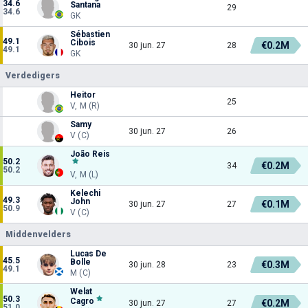
34.6
Santana
29
34.6
GK
Sébastien
49.1
Cibois
€0.2M
30 jun. 27
28
49.1
GK
Verdedigers
Heitor
25
V, M (R)
Samy
30 jun. 27
26
V (C)
João Reis
50.2
€0.2M
34
50.2
V, M (L)
Kelechi
49.3
John
€0.1M
30 jun. 27
27
50.9
V (C)
Middenvelders
Lucas De
45.5
Bolle
€0.3M
30 jun. 28
23
49.1
M (C)
Welat
50.3
Cagro
€0.2M
30 jun. 27
27
51.0