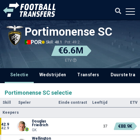
Portimonense SC
POR
Skill: 48.1
Pot: 49.2
€6.6M
ETV
Selectie
Wedstrijden
Transfers
Duurste tran
Portimonense SC selectie
Skill
Speler
Einde contract
Leeftijd
ETV
Keepers
Douglas
42.9
Friedrich
€88.9K
37
42.9
GK
Wellington