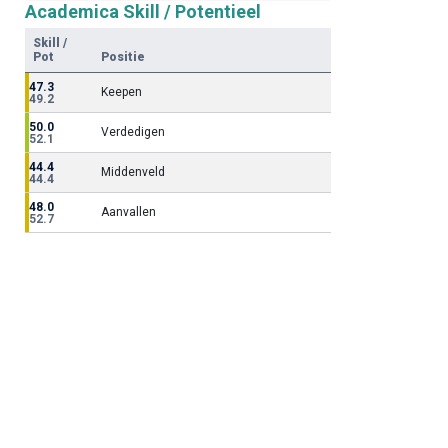
Academica Skill / Potentieel
Skill /
Pot
Positie
47.3
Keepen
49.2
50.0
Verdedigen
52.1
44.4
Middenveld
44.4
48.0
Aanvallen
52.7