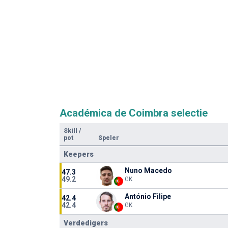
Académica de Coimbra selectie
Skill
/
pot
Speler
Keepers
Nuno Macedo
47.3
49.2
GK
António Filipe
42.4
42.4
GK
Verdedigers