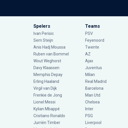
Spelers
Teams
Ivan Perisic
PSV
Sem Steijn
Feyenoord
Anis Hadj Moussa
Twente
Ruben van Bommel
AZ
Wout Weghorst
Ajax
Davy Klaassen
Juventus
Memphis Depay
Milan
Erling Haaland
Real Madrid
Virgil van Dijk
Barcelona
Frenkie de Jong
Man Utd
Lionel Messi
Chelsea
Kylian Mbappé
Inter
Cristiano Ronaldo
PSG
Jurriën Timber
Liverpool