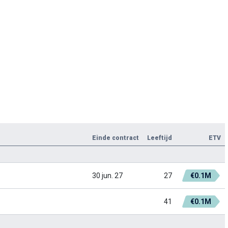
Einde contract
Leeftijd
ETV
30 jun. 27
27
€0.1M
41
€0.1M