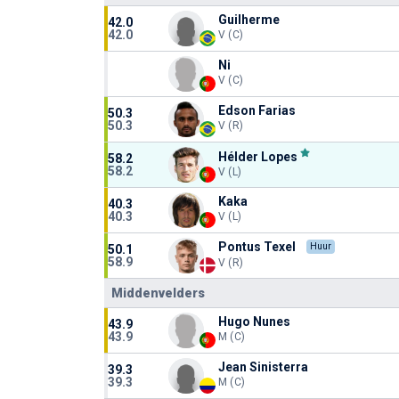
Guilherme
42.0
42.0
V (C)
Ni
V (C)
Edson Farias
50.3
50.3
V (R)
Hélder Lopes
58.2
58.2
V (L)
Kaka
40.3
40.3
V (L)
Pontus Texel
Huur
50.1
58.9
V (R)
Middenvelders
Hugo Nunes
43.9
43.9
M (C)
Jean Sinisterra
39.3
39.3
M (C)