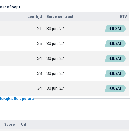
aar afloopt.
Leeftijd
Einde contract
ETV
21
30 jun. 27
€0.3M
25
30 jun. 27
€0.2M
34
30 jun. 27
€0.2M
38
30 jun. 27
€0.2M
34
30 jun. 27
€0.2M
Bekijk alle spelers
Score
Uit