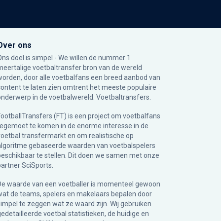
Over ons
Ons doel is simpel - We willen de nummer 1
meertalige voetbaltransfer bron van de wereld
worden, door alle voetbalfans een breed aanbod van
content te laten zien omtrent het meeste populaire
onderwerp in de voetbalwereld: Voetbaltransfers.
FootballTransfers (FT) is een project om voetbalfans
tegemoet te komen in de enorme interesse in de
voetbal transfermarkt en om realistische op
algoritme gebaseerde waarden van voetbalspelers
beschikbaar te stellen. Dit doen we samen met onze
partner
SciSports
.
De waarde van een voetballer is momenteel gewoon
wat de teams, spelers en makelaars bepalen door
simpel te zeggen wat ze waard zijn. Wij gebruiken
gedetailleerde voetbal statistieken, de huidige en