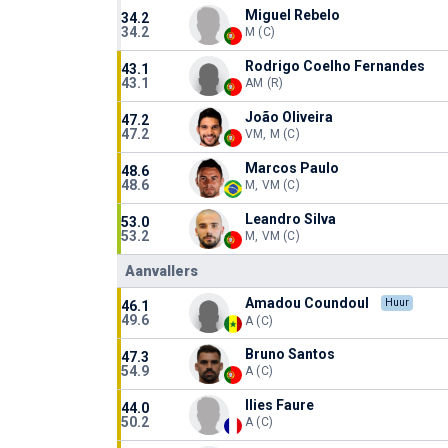
Miguel Rebelo
34.2
34.2
M (C)
Rodrigo Coelho Fernandes
43.1
43.1
AM (R)
João Oliveira
47.2
47.2
VM, M (C)
Marcos Paulo
48.6
48.6
M, VM (C)
Leandro Silva
53.0
53.2
M, VM (C)
Aanvallers
Amadou Coundoul
Huur
46.1
49.6
A (C)
Bruno Santos
47.3
54.9
A (C)
Ilies Faure
44.0
50.2
A (C)