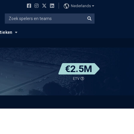
Nederlands
stieken
€2.5M
ETV