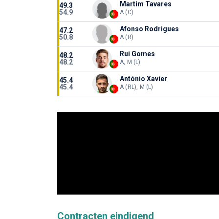
Martim Tavares
49.3
54.9
A (C)
Afonso Rodrigues
47.2
50.8
A (R)
Rui Gomes
48.2
48.2
A, M (L)
António Xavier
45.4
45.4
A (RL), M (L)
Contracten eindigend