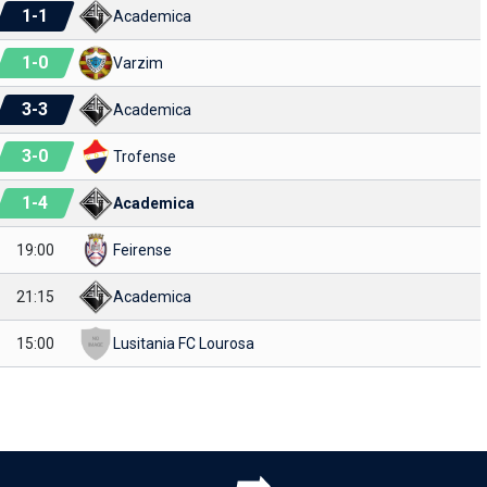
1
-
1
Academica
1
-
0
Varzim
3
-
3
Academica
3
-
0
Trofense
1
-
4
Academica
19:00
Feirense
21:15
Academica
15:00
Lusitania FC Lourosa