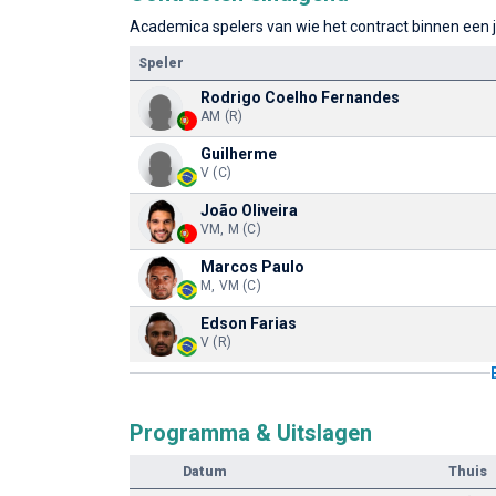
Academica spelers van wie het contract binnen een j
Speler
Rodrigo Coelho Fernandes
AM (R)
Guilherme
V (C)
João Oliveira
VM, M (C)
Marcos Paulo
M, VM (C)
Edson Farias
V (R)
Programma & Uitslagen
Datum
Thuis