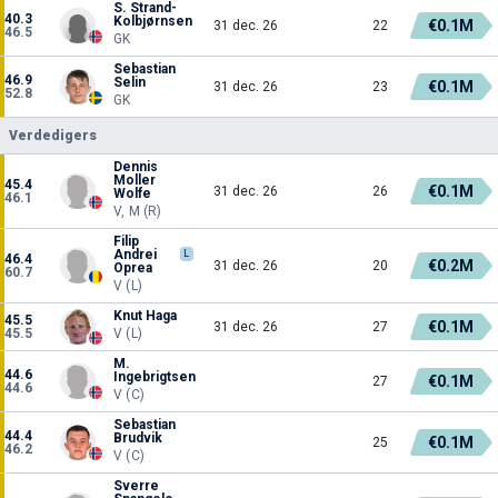
S. Strand-
40.3
Kolbjørnsen
€0.1M
31 dec. 26
22
46.5
GK
Sebastian
46.9
Selin
€0.1M
31 dec. 26
23
52.8
GK
Verdedigers
Dennis
Moller
45.4
€0.1M
31 dec. 26
26
Wolfe
46.1
V, M (R)
Filip
Andrei
L
46.4
€0.2M
31 dec. 26
20
Oprea
60.7
V (L)
Knut Haga
45.5
€0.1M
31 dec. 26
27
45.5
V (L)
M.
44.6
Ingebrigtsen
€0.1M
27
44.6
V (C)
Sebastian
44.4
Brudvik
€0.1M
25
46.2
V (C)
Sverre