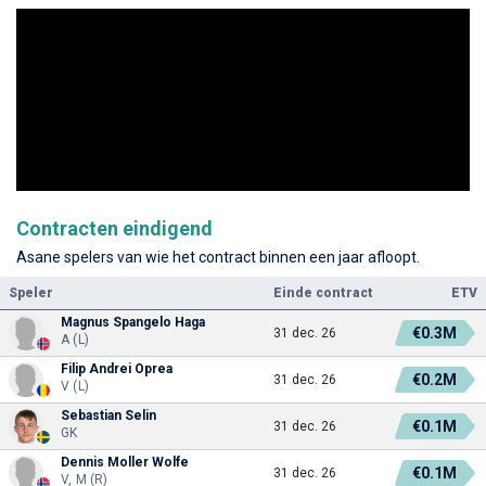
Contracten eindigend
Asane spelers van wie het contract binnen een jaar afloopt.
Speler
Einde contract
ETV
Magnus Spangelo Haga
€0.3M
31 dec. 26
A (L)
Filip Andrei Oprea
€0.2M
31 dec. 26
V (L)
Sebastian Selin
€0.1M
31 dec. 26
GK
Dennis Moller Wolfe
€0.1M
31 dec. 26
V, M (R)