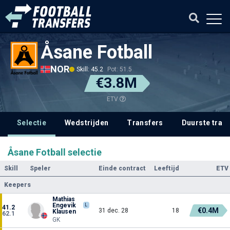
Åsane Fotball
NOR
Skill: 45.2
Pot: 51.5
€3.8M
ETV
Selectie
Wedstrijden
Transfers
Duurste tran
Åsane Fotball selectie
Skill
Speler
Einde contract
Leeftijd
ETV
Keepers
Mathias
Engevik
L
41.2
€0.4M
31 dec. 28
18
Klausen
62.1
GK