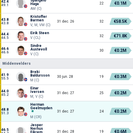
Spangelo
42.4
€0.1M
22
Haga
49.1
AM (C)
Kristoffer
43.8
Barmen
€58.5K
31 dec. 26
32
43.8
V, M, VM (C)
Eirik Steen
44.4
€71.8K
32
44.5
V (CL)
Sindre
46.6
Austevoll
€0.2M
30
46.6
V (C)
Middenvelders
Breki
41.9
Baldursson
€0.3M
30 jun. 28
19
55.5
M (C)
Einar
44.0
Iversen
€0.2M
31 dec. 27
25
45.2
M, V (C)
Herman
Geelmuyden
48.8
€0.2M
31 dec. 27
24
51.3
M (CR)
Jesper
Nerhus
46.5
€0.6M
31 dec. 28
19
Eikrem