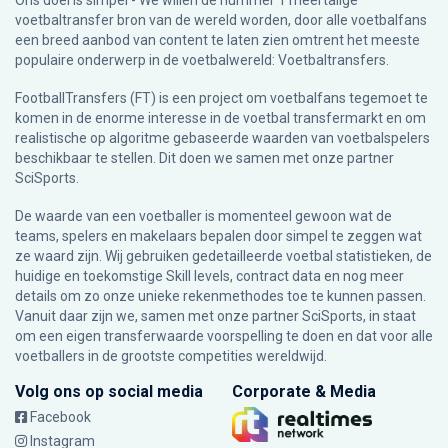
Ons doel is simpel - We willen de nummer 1 meertalige
voetbaltransfer bron van de wereld worden, door alle voetbalfans
een breed aanbod van content te laten zien omtrent het meeste
populaire onderwerp in de voetbalwereld: Voetbaltransfers.
FootballTransfers (FT) is een project om voetbalfans tegemoet te
komen in de enorme interesse in de voetbal transfermarkt en om
realistische op algoritme gebaseerde waarden van voetbalspelers
beschikbaar te stellen. Dit doen we samen met onze partner
SciSports
.
De waarde van een voetballer is momenteel gewoon wat de
teams, spelers en makelaars bepalen door simpel te zeggen wat
ze waard zijn. Wij gebruiken gedetailleerde voetbal statistieken, de
huidige en toekomstige Skill levels, contract data en nog meer
details om zo onze unieke rekenmethodes toe te kunnen passen.
Vanuit daar zijn we, samen met onze partner SciSports, in staat
om een eigen transferwaarde voorspelling te doen en dat voor alle
voetballers in de grootste competities wereldwijd.
Volg ons op social media
Corporate & Media
Facebook
Instagram