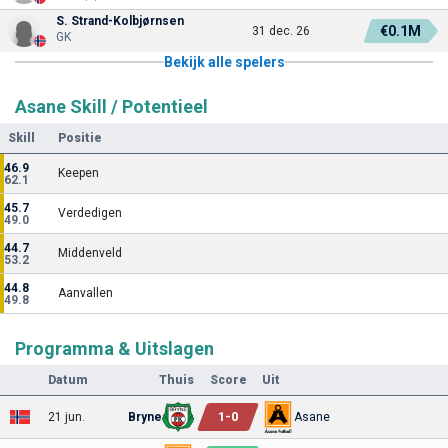
S. Strand-Kolbjørnsen
€0.1M
31 dec. 26
GK
Bekijk alle spelers
Asane Skill / Potentieel
Skill
Positie
46.9
Keepen
62.1
45.7
Verdedigen
49.0
44.7
Middenveld
53.2
44.8
Aanvallen
49.8
Programma & Uitslagen
Datum
Thuis
Score
Uit
1
-
0
21 jun.
Bryne
Asane