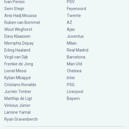
Ivan Perisic
PSV
Sem Steijn
Feyenoord
Anis Hadj Moussa
Twente
Ruben van Bommel
AZ
Wout Weghorst
Ajax
Davy Klaassen
Juventus
Memphis Depay
Milan
Erling Haaland
Real Madrid
Virgil van Dijk
Barcelona
Frenkie de Jong
Man Utd
Lionel Messi
Chelsea
Kylian Mbappé
Inter
Cristiano Ronaldo
PSG
Jurriën Timber
Liverpool
Matthijs de Ligt
Bayern
Vinícius Júnior
Lamine Yamal
Ryan Gravenberch