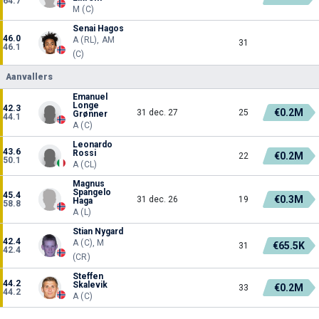
64.7
M (C)
Senai Hagos
46.0
A (RL), AM
31
46.1
(C)
Aanvallers
Emanuel
Longe
42.3
€0.2M
31 dec. 27
25
Grønner
44.1
A (C)
Leonardo
43.6
Rossi
€0.2M
22
50.1
A (CL)
Magnus
Spangelo
45.4
€0.3M
31 dec. 26
19
Haga
58.8
A (L)
Stian Nygard
42.4
A (C), M
€65.5K
31
42.4
(CR)
Steffen
44.2
Skalevik
€0.2M
33
44.2
A (C)