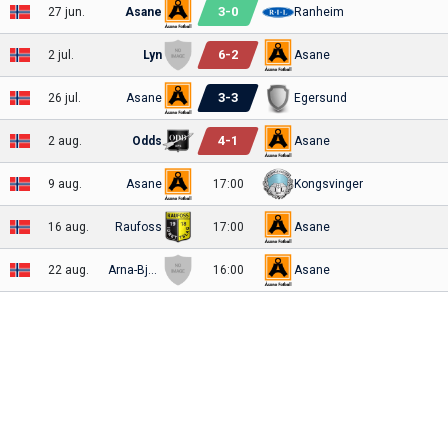
3
-
0
27 jun.
Asane
Ranheim
6
-
2
2 jul.
Lyn
Asane
3
-
3
26 jul.
Asane
Egersund
4
-
1
2 aug.
Odds
Asane
9 aug.
Asane
17:00
Kongsvinger
16 aug.
Raufoss
17:00
Asane
22 aug.
Arna-Bjørnar
16:00
Asane