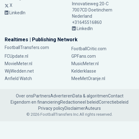
Innovatieweg 20-C
X
7007CD Doetinchem
LinkedIn
Nederland
+31645516860
LinkedIn
Realtimes | Publishing Network
FootballTransfers.com
FootballCritic.com
FCUpdate.nl
GPFans.com
MovieMeter.nl
MusicMeter.nl
WijWedden.net
Kelderklasse
Anfield Watch
MeeMetOranje.nl
Over ons
Partners
Adverteren
Data & algoritmen
Contact
Eigendom en financiering
Redactioneel beleid
Correctiebeleid
Privacy policy
Disclaimer
Auteurs
© 2026 FootballTransfers Inc.
All rights reserved.