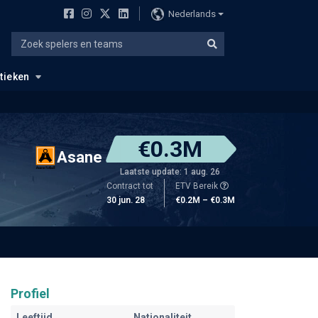
Nederlands
stieken
€0.3M
Asane
Laatste update: 1 aug. 26
Contract tot
ETV Bereik
30 jun. 28
€0.2M – €0.3M
Profiel
Leeftijd
Nationaliteit