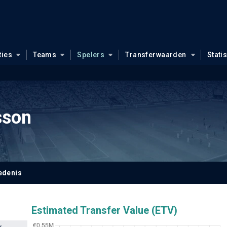
ties
Teams
Spelers
Transferwaarden
Stati
sson
edenis
Estimated Transfer Value (ETV)