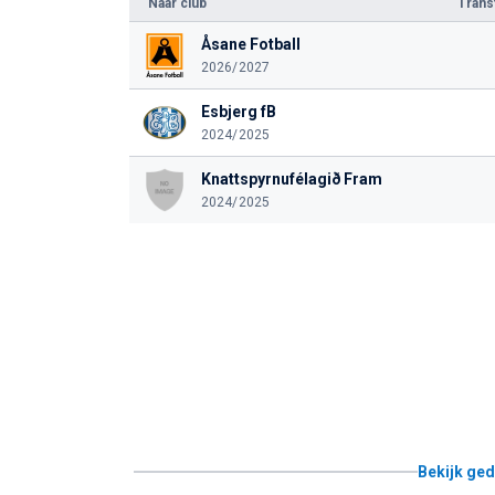
Naar club
Tran
Åsane Fotball
2026/2027
Esbjerg fB
2024/2025
Knattspyrnufélagið Fram
2024/2025
Bekijk ged