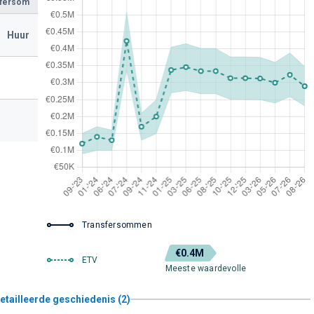
sfersom
Huur
Transfersommen
€0.4M
ETV
Meeste waardevolle
etailleerde geschiedenis (2)