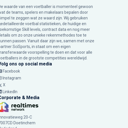
De waarde van een voetballer is momenteel gewoon
wat de teams, spelers en makelaars bepalen door
simpel te zeggen wat ze waard zijn. Wij gebruiken
gedetailleerde voetbal statistieken, de huidige en
toekomstige Skill levels, contract data en nog meer
details om zo onze unieke rekenmethodes toe te
kunnen passen. Vanuit daar zijn we, samen met onze
partner SciSports, in staat om een eigen
transferwaarde voorspelling te doen en dat voor alle
voetballers in de grootste competities wereldwijd.
Volg ons op social media
Facebook
Instagram
X
LinkedIn
Corporate & Media
Innovatieweg 20-C
7007CD Doetinchem