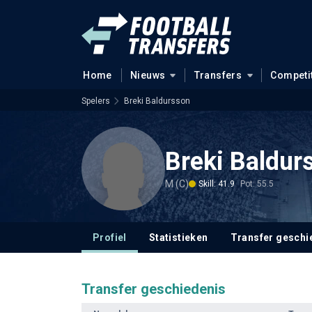
Home
Nieuws
Transfers
Competi
Spelers
Breki Baldursson
Breki Baldur
M (C)
Skill: 41.9
Pot: 55.5
Profiel
Statistieken
Transfer geschi
Transfer geschiedenis