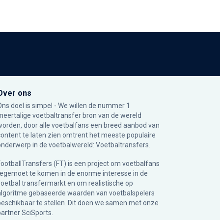
Over ons
Ons doel is simpel - We willen de nummer 1
meertalige voetbaltransfer bron van de wereld
worden, door alle voetbalfans een breed aanbod van
content te laten zien omtrent het meeste populaire
onderwerp in de voetbalwereld: Voetbaltransfers.
FootballTransfers (FT) is een project om voetbalfans
tegemoet te komen in de enorme interesse in de
voetbal transfermarkt en om realistische op
algoritme gebaseerde waarden van voetbalspelers
beschikbaar te stellen. Dit doen we samen met onze
partner
SciSports
.