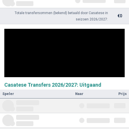
Totale transfersommen (bekend) betaald door Casatese in
€0
seizoen 2026/2027:
Casatese Transfers 2026/2027: Uitgaand
Speler
Naar
Prijs