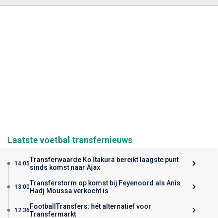
Laatste voetbal transfernieuws
Transferwaarde Ko Itakura bereikt laagste punt
14:05
sinds komst naar Ajax
Transferstorm op komst bij Feyenoord als Anis
13:00
Hadj Moussa verkocht is
FootballTransfers: hét alternatief voor
12:36
Transfermarkt