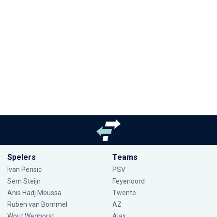
Spelers
Teams
Ivan Perisic
PSV
Sem Steijn
Feyenoord
Anis Hadj Moussa
Twente
Ruben van Bommel
AZ
Wout Weghorst
Ajax