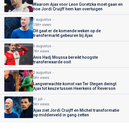
Waarom Ajax voor Leon Goretzka moet gaan en
hoe Jordi Cruijff hem kan overtuigen
1 augustus
15K+ views
Dit gaat er de komende weken op de
transfermarkt gebeuren bij Ajax
5 augustus
7K+ views
Anis Hadj Moussa bereikt hoogste
transferwaarde ooit
2 augustus
5K+ views
Langverwachte komst van Ter Stegen dwingt
Ajax tot keuze tussen Heerkens of Reverson
31 juli
5K+ views
Ajax ziet Jordi Cruijff en Michel transformatie
op middenveld in gang zetten