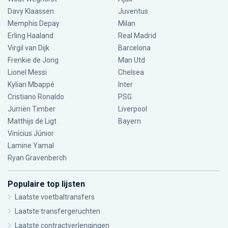
Davy Klaassen
Juventus
Memphis Depay
Milan
Erling Haaland
Real Madrid
Virgil van Dijk
Barcelona
Frenkie de Jong
Man Utd
Lionel Messi
Chelsea
Kylian Mbappé
Inter
Cristiano Ronaldo
PSG
Jurriën Timber
Liverpool
Matthijs de Ligt
Bayern
Vinícius Júnior
Lamine Yamal
Ryan Gravenberch
Populaire top lijsten
Laatste voetbaltransfers
Laatste transfergeruchten
Laatste contractverlengingen