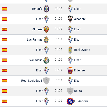
01:00
Tenerife
Eibar
01:00
Eibar
Albacete
01:00
Almeria
Eibar
01:00
Las Palmas
Eibar
01:00
Eibar
Real Oviedo
01:00
Valladolid
Eibar
01:00
Eibar
Eldense
01:00
Real Sociedad II
Eibar
01:00
Eibar
Ceuta
01:00
Eibar
FC Andorra