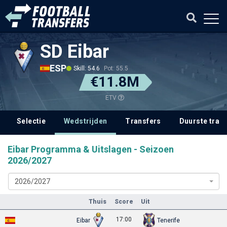
SD Eibar
ESP
Skill: 54.6
Pot: 55.5
€11.8M
ETV
Selectie
Wedstrijden
Transfers
Duurste tran
Eibar Programma & Uitslagen - Seizoen
2026/2027
2026/2027
Thuis
Score
Uit
17:00
Eibar
Tenerife