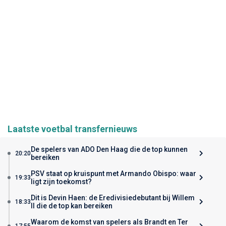
Laatste voetbal transfernieuws
De spelers van ADO Den Haag die de top kunnen
20:20
bereiken
PSV staat op kruispunt met Armando Obispo: waar
19:33
ligt zijn toekomst?
Dit is Devin Haen: de Eredivisiedebutant bij Willem
18:33
II die de top kan bereiken
Waarom de komst van spelers als Brandt en Ter
17:55