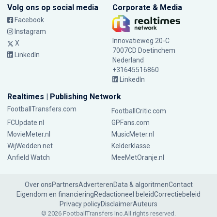
Volg ons op social media
Corporate & Media
Facebook
Instagram
Innovatieweg 20-C
X
7007CD Doetinchem
LinkedIn
Nederland
+31645516860
LinkedIn
Realtimes | Publishing Network
FootballTransfers.com
FootballCritic.com
FCUpdate.nl
GPFans.com
MovieMeter.nl
MusicMeter.nl
WijWedden.net
Kelderklasse
Anfield Watch
MeeMetOranje.nl
Over ons
Partners
Adverteren
Data & algoritmen
Contact
Eigendom en financiering
Redactioneel beleid
Correctiebeleid
Privacy policy
Disclaimer
Auteurs
© 2026 FootballTransfers Inc.
All rights reserved.