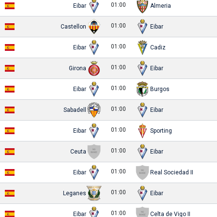
01:00
Eibar
Almeria
01:00
Castellon
Eibar
01:00
Eibar
Cadiz
01:00
Girona
Eibar
01:00
Eibar
Burgos
01:00
Sabadell
Eibar
01:00
Eibar
Sporting
01:00
Ceuta
Eibar
01:00
Eibar
Real Sociedad II
01:00
Leganes
Eibar
01:00
Eibar
Celta de Vigo II