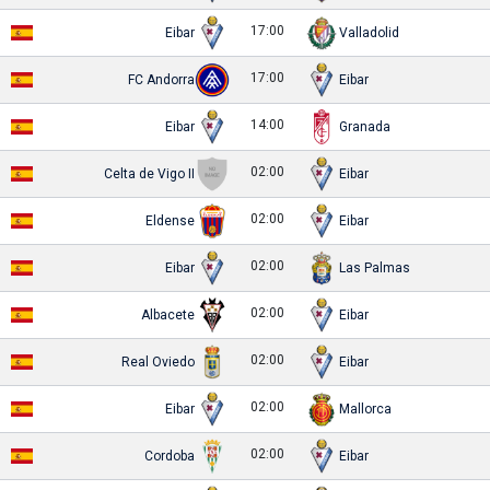
17:00
Eibar
Valladolid
17:00
FC Andorra
Eibar
14:00
Eibar
Granada
02:00
Celta de Vigo II
Eibar
02:00
Eldense
Eibar
02:00
Eibar
Las Palmas
02:00
Albacete
Eibar
02:00
Real Oviedo
Eibar
02:00
Eibar
Mallorca
02:00
Cordoba
Eibar