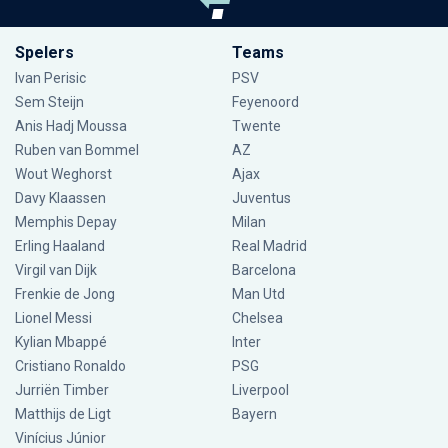
Spelers
Teams
Ivan Perisic
PSV
Sem Steijn
Feyenoord
Anis Hadj Moussa
Twente
Ruben van Bommel
AZ
Wout Weghorst
Ajax
Davy Klaassen
Juventus
Memphis Depay
Milan
Erling Haaland
Real Madrid
Virgil van Dijk
Barcelona
Frenkie de Jong
Man Utd
Lionel Messi
Chelsea
Kylian Mbappé
Inter
Cristiano Ronaldo
PSG
Jurriën Timber
Liverpool
Matthijs de Ligt
Bayern
Vinícius Júnior