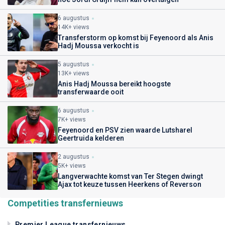
6 augustus
14K+ views
Transferstorm op komst bij Feyenoord als Anis
Hadj Moussa verkocht is
5 augustus
13K+ views
Anis Hadj Moussa bereikt hoogste
transferwaarde ooit
6 augustus
7K+ views
Feyenoord en PSV zien waarde Lutsharel
Geertruida kelderen
2 augustus
5K+ views
Langverwachte komst van Ter Stegen dwingt
Ajax tot keuze tussen Heerkens of Reverson
Competities transfernieuws
Premier League transfernieuws