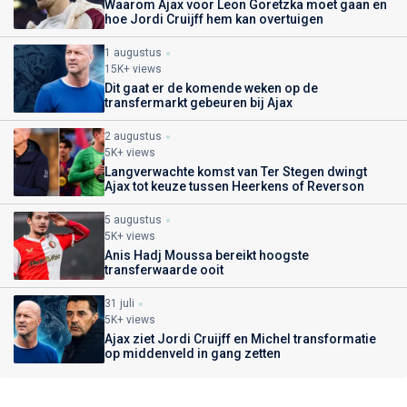
Waarom Ajax voor Leon Goretzka moet gaan en
hoe Jordi Cruijff hem kan overtuigen
1 augustus
15K+ views
Dit gaat er de komende weken op de
transfermarkt gebeuren bij Ajax
2 augustus
5K+ views
Langverwachte komst van Ter Stegen dwingt
Ajax tot keuze tussen Heerkens of Reverson
5 augustus
5K+ views
Anis Hadj Moussa bereikt hoogste
transferwaarde ooit
31 juli
5K+ views
Ajax ziet Jordi Cruijff en Michel transformatie
op middenveld in gang zetten