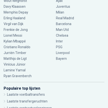
Wout Weghorst
Ajax
Davy Klaassen
Juventus
Memphis Depay
Milan
Erling Haaland
Real Madrid
Virgil van Dijk
Barcelona
Frenkie de Jong
Man Utd
Lionel Messi
Chelsea
Kylian Mbappé
Inter
Cristiano Ronaldo
PSG
Jurriën Timber
Liverpool
Matthijs de Ligt
Bayern
Vinícius Júnior
Lamine Yamal
Ryan Gravenberch
Populaire top lijsten
Laatste voetbaltransfers
Laatste transfergeruchten