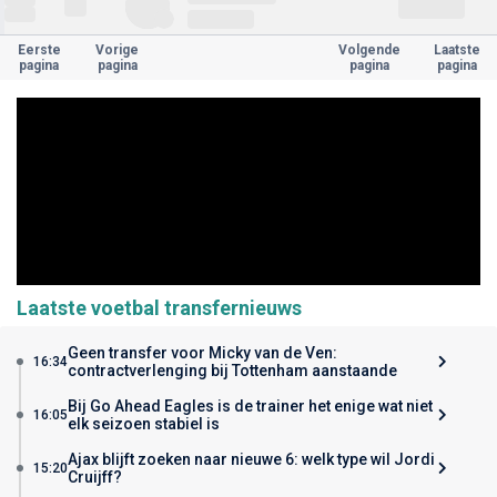
Eerste
Vorige
Volgende
Laatste
pagina
pagina
pagina
pagina
Laatste voetbal transfernieuws
Geen transfer voor Micky van de Ven:
16:34
contractverlenging bij Tottenham aanstaande
Bij Go Ahead Eagles is de trainer het enige wat niet
16:05
elk seizoen stabiel is
Ajax blijft zoeken naar nieuwe 6: welk type wil Jordi
15:20
Cruijff?