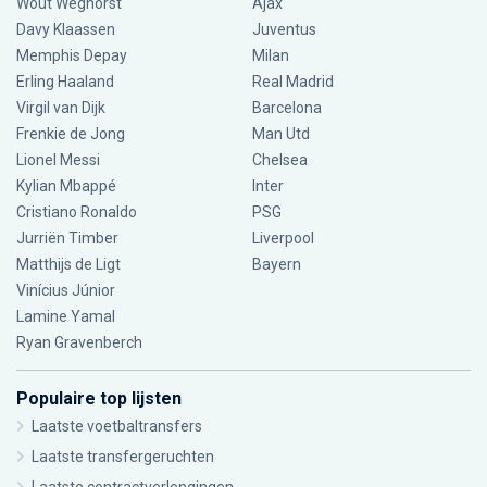
Wout Weghorst
Ajax
Davy Klaassen
Juventus
Memphis Depay
Milan
Erling Haaland
Real Madrid
Virgil van Dijk
Barcelona
Frenkie de Jong
Man Utd
Lionel Messi
Chelsea
Kylian Mbappé
Inter
Cristiano Ronaldo
PSG
Jurriën Timber
Liverpool
Matthijs de Ligt
Bayern
Vinícius Júnior
Lamine Yamal
Ryan Gravenberch
Populaire top lijsten
Laatste voetbaltransfers
Laatste transfergeruchten