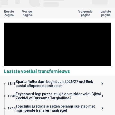
Eerste
Vorige
Volgende
Laatste
pagina
pagina
pagina
pagina
Laatste voetbal transfernieuws
Sparta Rotterdam begint aan 2026/27 met flink
13:18
aantal aflopende contracten
Feyenoord legt puzzelstukje op middenveld: Gjivai
12:38
Zechiël of Oussama Targhalline?
Topclubs Eredivisie zetten belangrijke stap met
12:10
ingrijpende transfermaatregel