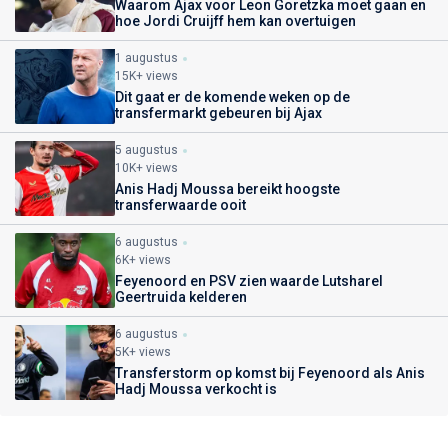
Waarom Ajax voor Leon Goretzka moet gaan en
hoe Jordi Cruijff hem kan overtuigen
1 augustus
15K+ views
Dit gaat er de komende weken op de
transfermarkt gebeuren bij Ajax
5 augustus
10K+ views
Anis Hadj Moussa bereikt hoogste
transferwaarde ooit
6 augustus
6K+ views
Feyenoord en PSV zien waarde Lutsharel
Geertruida kelderen
6 augustus
5K+ views
Transferstorm op komst bij Feyenoord als Anis
Hadj Moussa verkocht is