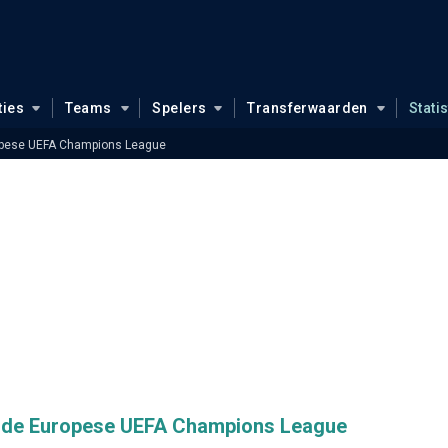
ties
Teams
Spelers
Transferwaarden
Stati
pese UEFA Champions League
in de Europese UEFA Champions League