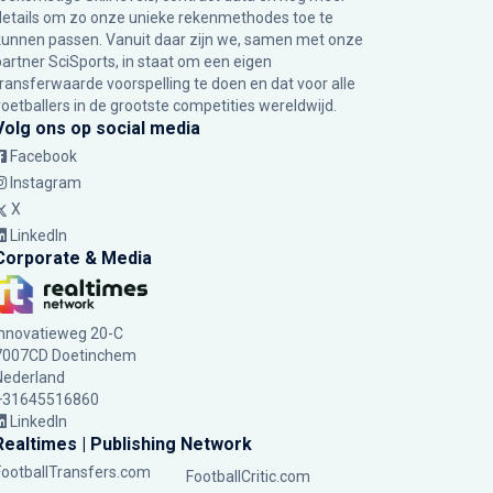
details om zo onze unieke rekenmethodes toe te
kunnen passen. Vanuit daar zijn we, samen met onze
partner SciSports, in staat om een eigen
transferwaarde voorspelling te doen en dat voor alle
voetballers in de grootste competities wereldwijd.
Volg ons op social media
Facebook
Instagram
X
LinkedIn
Corporate & Media
Innovatieweg 20-C
7007CD Doetinchem
Nederland
+31645516860
LinkedIn
Realtimes | Publishing Network
FootballTransfers.com
FootballCritic.com