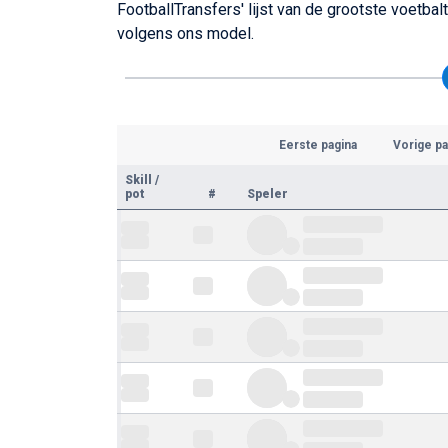
FootballTransfers' lijst van de grootste voet
volgens ons model.
Eerste pagina
Vorige pa
Skill
/
pot
#
Speler