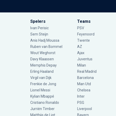
Spelers
Teams
Ivan Perisic
PSV
Sem Steijn
Feyenoord
Anis Hadj Moussa
Twente
Ruben van Bommel
AZ
Wout Weghorst
Ajax
Davy Klaassen
Juventus
Memphis Depay
Milan
Erling Haaland
Real Madrid
Virgil van Dijk
Barcelona
Frenkie de Jong
Man Utd
Lionel Messi
Chelsea
Kylian Mbappé
Inter
Cristiano Ronaldo
PSG
Jurriën Timber
Liverpool
Matthijs de Ligt
Bayern