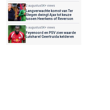
2 augustus
5K+ views
Langverwachte komst van Ter
Stegen dwingt Ajax tot keuze
tussen Heerkens of Reverson
6 augustus
5K+ views
Feyenoord en PSV zien waarde
Lutsharel Geertruida kelderen