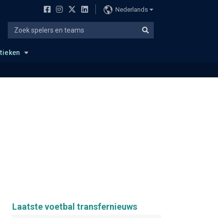
Nederlands
stieken
Laatste voetbal transfernieuws