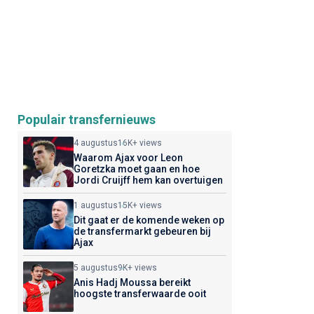
Populair transfernieuws
4 augustus
16K+ views
Waarom Ajax voor Leon
Goretzka moet gaan en hoe
Jordi Cruijff hem kan overtuigen
1 augustus
15K+ views
Dit gaat er de komende weken op
de transfermarkt gebeuren bij
Ajax
5 augustus
9K+ views
Anis Hadj Moussa bereikt
hoogste transferwaarde ooit