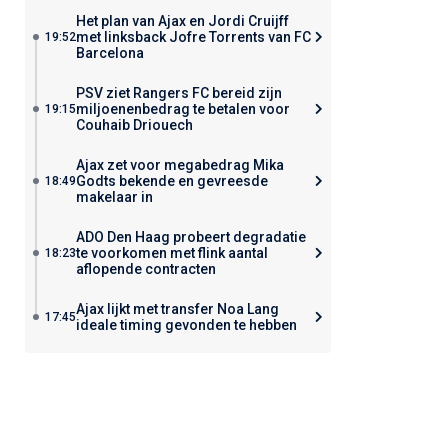
Het plan van Ajax en Jordi Cruijff
met linksback Jofre Torrents van FC
19:52
Barcelona
PSV ziet Rangers FC bereid zijn
miljoenenbedrag te betalen voor
19:15
Couhaib Driouech
Ajax zet voor megabedrag Mika
Godts bekende en gevreesde
18:49
makelaar in
ADO Den Haag probeert degradatie
te voorkomen met flink aantal
18:23
aflopende contracten
Ajax lijkt met transfer Noa Lang
17:45
ideale timing gevonden te hebben