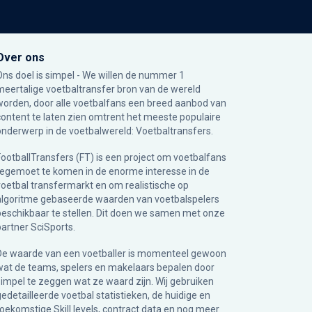
Over ons
Ons doel is simpel - We willen de nummer 1
meertalige voetbaltransfer bron van de wereld
worden, door alle voetbalfans een breed aanbod van
content te laten zien omtrent het meeste populaire
onderwerp in de voetbalwereld: Voetbaltransfers.
FootballTransfers (FT) is een project om voetbalfans
tegemoet te komen in de enorme interesse in de
voetbal transfermarkt en om realistische op
algoritme gebaseerde waarden van voetbalspelers
beschikbaar te stellen. Dit doen we samen met onze
partner
SciSports
.
De waarde van een voetballer is momenteel gewoon
wat de teams, spelers en makelaars bepalen door
simpel te zeggen wat ze waard zijn. Wij gebruiken
gedetailleerde voetbal statistieken, de huidige en
toekomstige Skill levels, contract data en nog meer