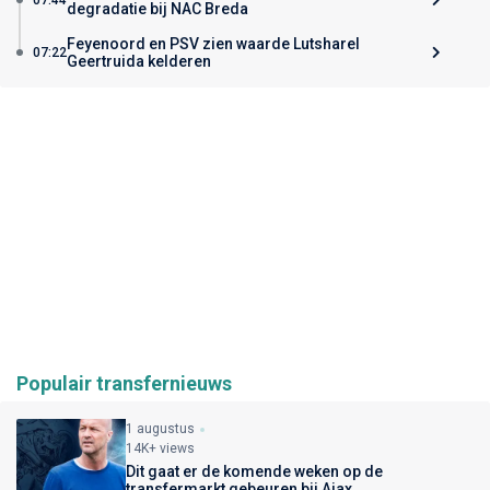
degradatie bij NAC Breda
Feyenoord en PSV zien waarde Lutsharel
07:22
Geertruida kelderen
Populair transfernieuws
1 augustus
14K+ views
Dit gaat er de komende weken op de
transfermarkt gebeuren bij Ajax