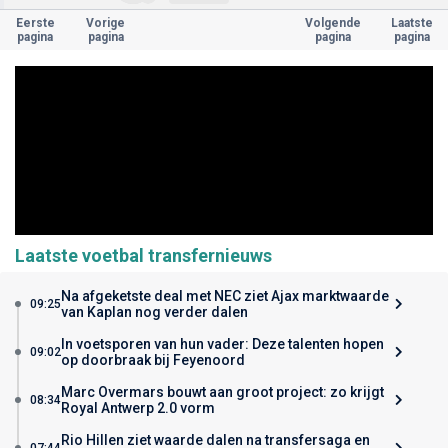
Eerste
Vorige
Volgende
Laatste
pagina
pagina
pagina
pagina
Laatste voetbal transfernieuws
Na afgeketste deal met NEC ziet Ajax marktwaarde
09:25
van Kaplan nog verder dalen
In voetsporen van hun vader: Deze talenten hopen
09:02
op doorbraak bij Feyenoord
Marc Overmars bouwt aan groot project: zo krijgt
08:34
Royal Antwerp 2.0 vorm
Rio Hillen ziet waarde dalen na transfersaga en
07:44