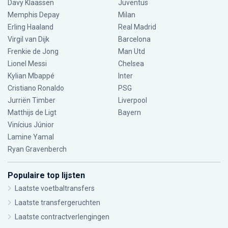
Davy Klaassen
Juventus
Memphis Depay
Milan
Erling Haaland
Real Madrid
Virgil van Dijk
Barcelona
Frenkie de Jong
Man Utd
Lionel Messi
Chelsea
Kylian Mbappé
Inter
Cristiano Ronaldo
PSG
Jurriën Timber
Liverpool
Matthijs de Ligt
Bayern
Vinícius Júnior
Lamine Yamal
Ryan Gravenberch
Populaire top lijsten
Laatste voetbaltransfers
Laatste transfergeruchten
Laatste contractverlengingen