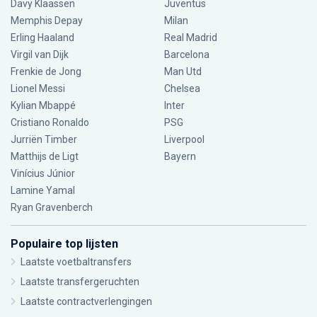
Davy Klaassen
Juventus
Memphis Depay
Milan
Erling Haaland
Real Madrid
Virgil van Dijk
Barcelona
Frenkie de Jong
Man Utd
Lionel Messi
Chelsea
Kylian Mbappé
Inter
Cristiano Ronaldo
PSG
Jurriën Timber
Liverpool
Matthijs de Ligt
Bayern
Vinícius Júnior
Lamine Yamal
Ryan Gravenberch
Populaire top lijsten
Laatste voetbaltransfers
Laatste transfergeruchten
Laatste contractverlengingen