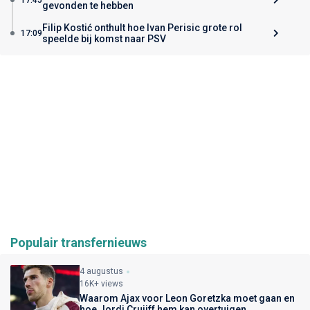
gevonden te hebben
Filip Kostić onthult hoe Ivan Perisic grote rol
17:09
speelde bij komst naar PSV
Populair transfernieuws
4 augustus
16K+ views
Waarom Ajax voor Leon Goretzka moet gaan en
hoe Jordi Cruijff hem kan overtuigen