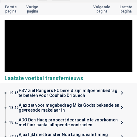
Eerste
Vorige
Volgende
Laatste
pagina
pagina
pagina
pagina
Laatste voetbal transfernieuws
PSV ziet Rangers FC bereid zijn miljoenenbedrag
19:15
te betalen voor Couhaib Driouech
Ajax zet voor megabedrag Mika Godts bekende en
18:49
gevreesde makelaar in
ADO Den Haag probeert degradatie te voorkomen
18:23
met flink aantal aflopende contracten
Ajax lijkt met transfer Noa Lang ideale timing
17:45