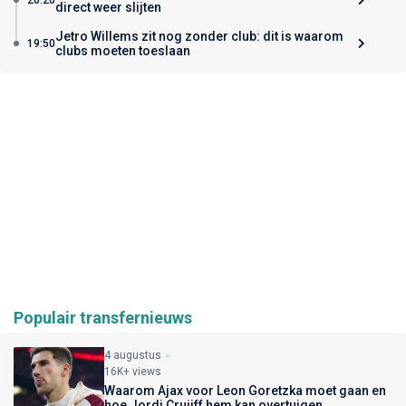
direct weer slijten
Jetro Willems zit nog zonder club: dit is waarom
19:50
clubs moeten toeslaan
Populair transfernieuws
4 augustus
16K+ views
Waarom Ajax voor Leon Goretzka moet gaan en
hoe Jordi Cruijff hem kan overtuigen