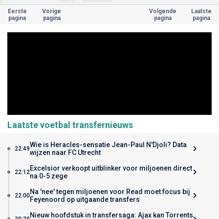
Eerste
Vorige
Volgende
Laatste
pagina
pagina
pagina
pagina
Laatste voetbal transfernieuws
Wie is Heracles-sensatie Jean-Paul N'Djoli? Data
22:49
wijzen naar FC Utrecht
Excelsior verkoopt uitblinker voor miljoenen direct
22:12
na 0-5 zege
Na 'nee' tegen miljoenen voor Read moet focus bij
22:00
Feyenoord op uitgaande transfers
Nieuw hoofdstuk in transfersaga: Ajax kan Torrents
20:20