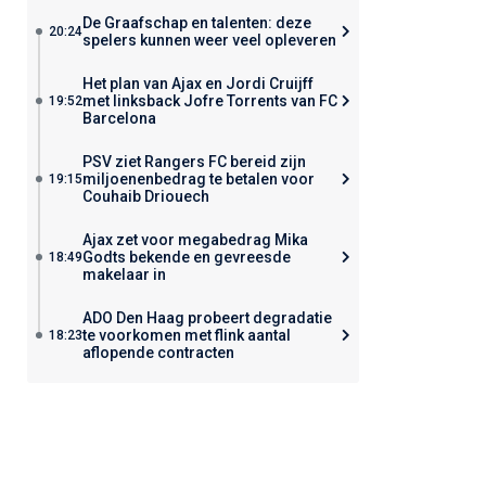
De Graafschap en talenten: deze
20:24
spelers kunnen weer veel opleveren
Het plan van Ajax en Jordi Cruijff
met linksback Jofre Torrents van FC
19:52
Barcelona
PSV ziet Rangers FC bereid zijn
miljoenenbedrag te betalen voor
19:15
Couhaib Driouech
Ajax zet voor megabedrag Mika
Godts bekende en gevreesde
18:49
makelaar in
ADO Den Haag probeert degradatie
te voorkomen met flink aantal
18:23
aflopende contracten