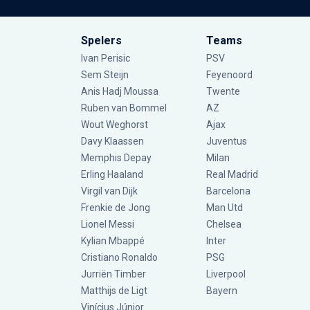
Spelers
Teams
Ivan Perisic
PSV
Sem Steijn
Feyenoord
Anis Hadj Moussa
Twente
Ruben van Bommel
AZ
Wout Weghorst
Ajax
Davy Klaassen
Juventus
Memphis Depay
Milan
Erling Haaland
Real Madrid
Virgil van Dijk
Barcelona
Frenkie de Jong
Man Utd
Lionel Messi
Chelsea
Kylian Mbappé
Inter
Cristiano Ronaldo
PSG
Jurriën Timber
Liverpool
Matthijs de Ligt
Bayern
Vinícius Júnior