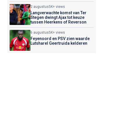
2 augustus
5K+ views
Langverwachte komst van Ter
Stegen dwingt Ajax tot keuze
tussen Heerkens of Reverson
6 augustus
5K+ views
Feyenoord en PSV zien waarde
Lutsharel Geertruida kelderen