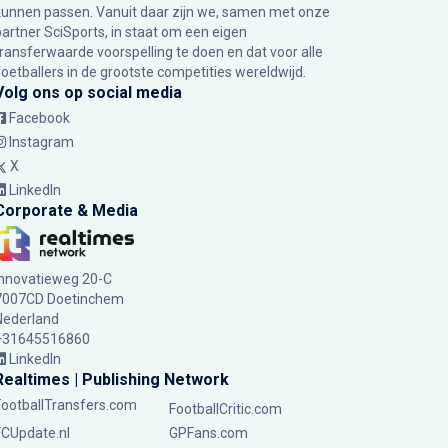
kunnen passen. Vanuit daar zijn we, samen met onze
partner SciSports, in staat om een eigen
transferwaarde voorspelling te doen en dat voor alle
voetballers in de grootste competities wereldwijd.
Volg ons op social media
Facebook
Instagram
X
LinkedIn
Corporate & Media
Innovatieweg 20-C
7007CD Doetinchem
Nederland
+31645516860
LinkedIn
Realtimes | Publishing Network
FootballTransfers.com
FootballCritic.com
FCUpdate.nl
GPFans.com