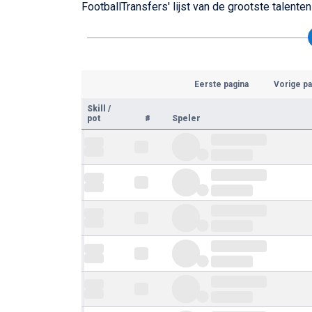
FootballTransfers' lijst van de grootste talent
Eerste pagina
Vorige pa
Skill
/
pot
#
Speler