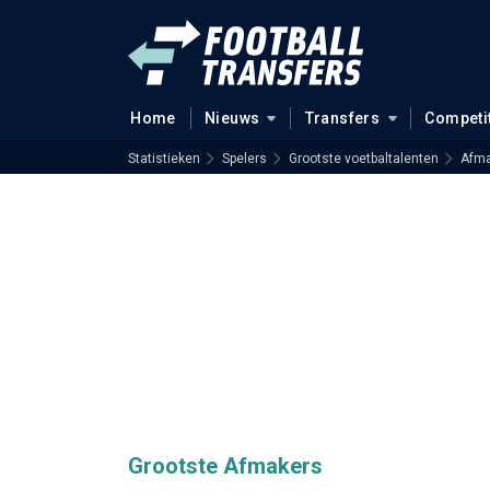
Home
Nieuws
Transfers
Competi
Statistieken
Spelers
Grootste voetbaltalenten
Afma
Grootste Afmakers