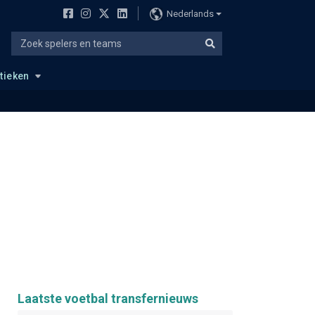
Nederlands
stieken
Laatste voetbal transfernieuws