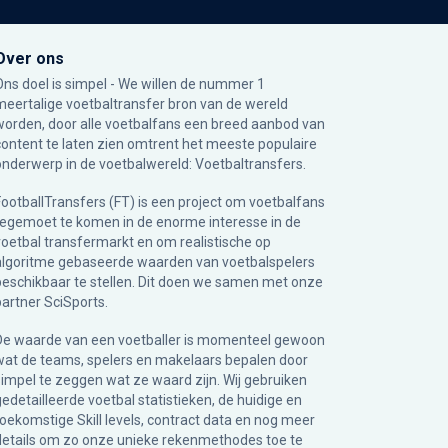
Over ons
Ons doel is simpel - We willen de nummer 1
meertalige voetbaltransfer bron van de wereld
worden, door alle voetbalfans een breed aanbod van
content te laten zien omtrent het meeste populaire
onderwerp in de voetbalwereld: Voetbaltransfers.
FootballTransfers (FT) is een project om voetbalfans
tegemoet te komen in de enorme interesse in de
voetbal transfermarkt en om realistische op
algoritme gebaseerde waarden van voetbalspelers
beschikbaar te stellen. Dit doen we samen met onze
partner
SciSports
.
De waarde van een voetballer is momenteel gewoon
wat de teams, spelers en makelaars bepalen door
simpel te zeggen wat ze waard zijn. Wij gebruiken
gedetailleerde voetbal statistieken, de huidige en
toekomstige Skill levels, contract data en nog meer
details om zo onze unieke rekenmethodes toe te