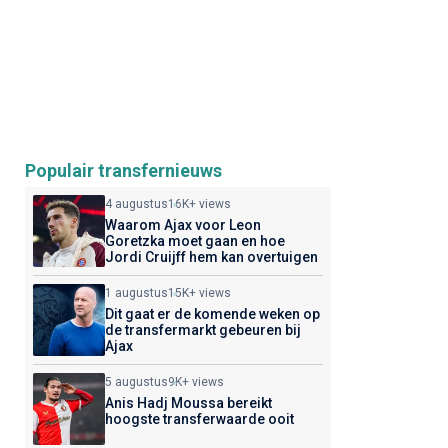
Populair transfernieuws
4 augustus
16K+ views
Waarom Ajax voor Leon
Goretzka moet gaan en hoe
Jordi Cruijff hem kan overtuigen
1 augustus
15K+ views
Dit gaat er de komende weken op
de transfermarkt gebeuren bij
Ajax
5 augustus
9K+ views
Anis Hadj Moussa bereikt
hoogste transferwaarde ooit