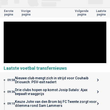
Eerste
Vorige
Volgende
Laatste
pagina
pagina
pagina
pagina
Laatste voetbal transfernieuws
Nieuwe club mengt zich in strijd voor Couhaib
09:58
Driouech: PSV-exit nadert
Drie clubs hopen op komst Josip Sutalo: Ajax
09:36
bepaalt vraagprijs
Keuze John van den Brom bij FC Twente zorgt voor
09:10
dilemma rond Sam Lammers