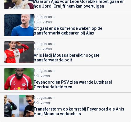
Waarom Ajax voor Leon Goretzka moet gaan en
hoe Jordi Cruijff hem kan overtuigen
1 augustus
15K+ views
Dit gaat er de komende weken op de
transfermarkt gebeuren bij Ajax
5 augustus
10K+ views
Anis Hadj Moussa bereikt hoogste
transferwaarde ooit
6 augustus
6K+ views
Feyenoord en PSV zien waarde Lutsharel
Geertruida kelderen
6 augustus
5K+ views
Transferstorm op komst bij Feyenoord als Anis
Hadj Moussa verkocht is