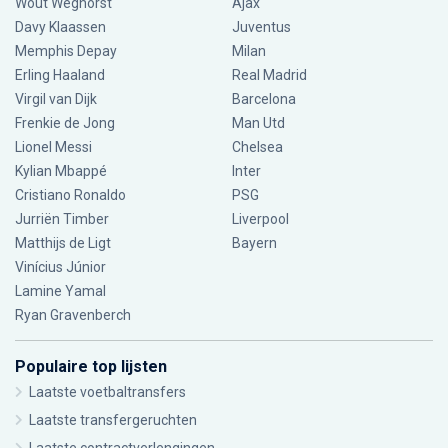
Wout Weghorst
Ajax
Davy Klaassen
Juventus
Memphis Depay
Milan
Erling Haaland
Real Madrid
Virgil van Dijk
Barcelona
Frenkie de Jong
Man Utd
Lionel Messi
Chelsea
Kylian Mbappé
Inter
Cristiano Ronaldo
PSG
Jurriën Timber
Liverpool
Matthijs de Ligt
Bayern
Vinícius Júnior
Lamine Yamal
Ryan Gravenberch
Populaire top lijsten
Laatste voetbaltransfers
Laatste transfergeruchten