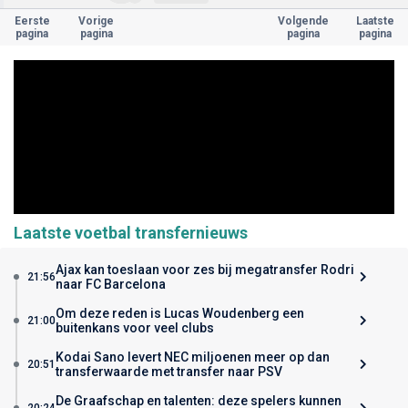
Eerste
Vorige
Volgende
Laatste
pagina
pagina
pagina
pagina
Laatste voetbal transfernieuws
Ajax kan toeslaan voor zes bij megatransfer Rodri
21:56
naar FC Barcelona
Om deze reden is Lucas Woudenberg een
21:00
buitenkans voor veel clubs
Kodai Sano levert NEC miljoenen meer op dan
20:51
transferwaarde met transfer naar PSV
De Graafschap en talenten: deze spelers kunnen
20:24