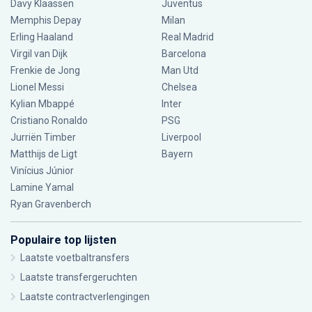
Davy Klaassen
Juventus
Memphis Depay
Milan
Erling Haaland
Real Madrid
Virgil van Dijk
Barcelona
Frenkie de Jong
Man Utd
Lionel Messi
Chelsea
Kylian Mbappé
Inter
Cristiano Ronaldo
PSG
Jurriën Timber
Liverpool
Matthijs de Ligt
Bayern
Vinícius Júnior
Lamine Yamal
Ryan Gravenberch
Populaire top lijsten
Laatste voetbaltransfers
Laatste transfergeruchten
Laatste contractverlengingen