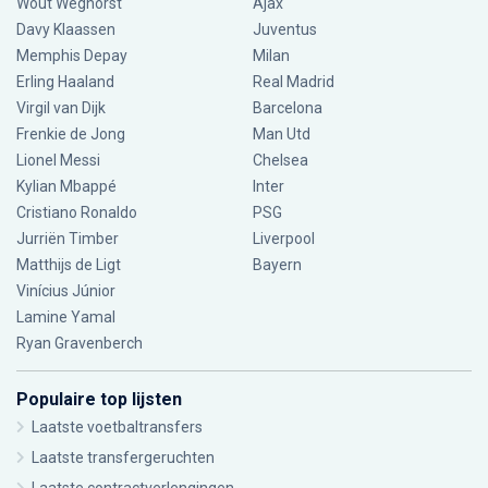
Wout Weghorst
Ajax
Davy Klaassen
Juventus
Memphis Depay
Milan
Erling Haaland
Real Madrid
Virgil van Dijk
Barcelona
Frenkie de Jong
Man Utd
Lionel Messi
Chelsea
Kylian Mbappé
Inter
Cristiano Ronaldo
PSG
Jurriën Timber
Liverpool
Matthijs de Ligt
Bayern
Vinícius Júnior
Lamine Yamal
Ryan Gravenberch
Populaire top lijsten
Laatste voetbaltransfers
Laatste transfergeruchten