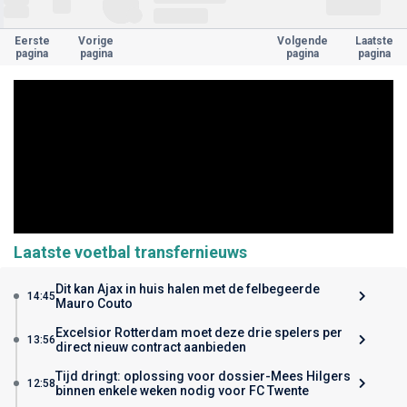
Eerste
Vorige
Volgende
Laatste
pagina
pagina
pagina
pagina
Laatste voetbal transfernieuws
Dit kan Ajax in huis halen met de felbegeerde
14:45
Mauro Couto
Excelsior Rotterdam moet deze drie spelers per
13:56
direct nieuw contract aanbieden
Tijd dringt: oplossing voor dossier-Mees Hilgers
12:58
binnen enkele weken nodig voor FC Twente