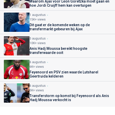
Waarom Ajax voor Leon Goretzka moet gaan en
hoe Jordi Cruijff hem kan overtuigen
1 augustus
15K+ views
Dit gaat er de komende weken op de
transfermarkt gebeuren bij Ajax
5 augustus
10K+ views
Anis Hadj Moussa bereikt hoogste
transferwaarde ooit
6 augustus
6K+ views
Feyenoord en PSV zien waarde Lutsharel
Geertruida kelderen
6 augustus
5K+ views
Transferstorm op komst bij Feyenoord als Anis
Hadj Moussa verkocht is