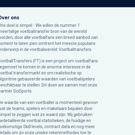
Over ons
Ons doel is simpel - We willen de nummer 1
meertalige voetbaltransfer bron van de wereld
worden, door alle voetbalfans een breed aanbod van
content te laten zien omtrent het meeste populaire
onderwerp in de voetbalwereld: Voetbaltransfers.
FootballTransfers (FT) is een project om voetbalfans
tegemoet te komen in de enorme interesse in de
voetbal transfermarkt en om realistische op
algoritme gebaseerde waarden van voetbalspelers
beschikbaar te stellen. Dit doen we samen met onze
partner
SciSports
.
De waarde van een voetballer is momenteel gewoon
wat de teams, spelers en makelaars bepalen door
simpel te zeggen wat ze waard zijn. Wij gebruiken
gedetailleerde voetbal statistieken, de huidige en
toekomstige Skill levels, contract data en nog meer
details om zo onze unieke rekenmethodes toe te