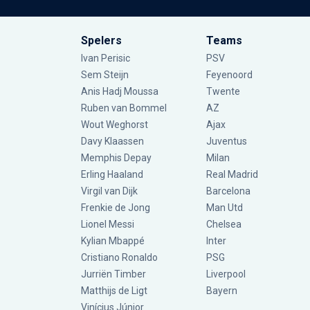
Spelers
Teams
Ivan Perisic
PSV
Sem Steijn
Feyenoord
Anis Hadj Moussa
Twente
Ruben van Bommel
AZ
Wout Weghorst
Ajax
Davy Klaassen
Juventus
Memphis Depay
Milan
Erling Haaland
Real Madrid
Virgil van Dijk
Barcelona
Frenkie de Jong
Man Utd
Lionel Messi
Chelsea
Kylian Mbappé
Inter
Cristiano Ronaldo
PSG
Jurriën Timber
Liverpool
Matthijs de Ligt
Bayern
Vinícius Júnior