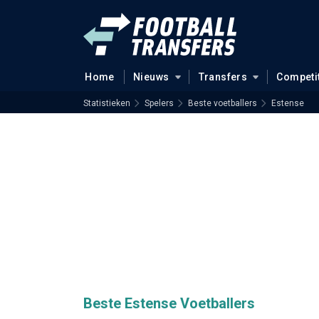
Home
Nieuws
Transfers
Competi
Statistieken
Spelers
Beste voetballers
Estense
Beste Estense Voetballers