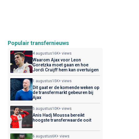
Populair transfernieuws
4 augustus
16K+ views
Waarom Ajax voor Leon
Goretzka moet gaan en hoe
Jordi Cruijff hem kan overtuigen
1 augustus
15K+ views
Dit gaat er de komende weken op
de transfermarkt gebeuren bij
Ajax
5 augustus
10K+ views
Anis Hadj Moussa bereikt
hoogste transferwaarde ooit
6 augustus
6K+ views