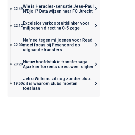
Wie is Heracles-sensatie Jean-Paul
22:49
N'Djoli? Data wijzen naar FC Utrecht
Excelsior verkoopt uitblinker voor
22:12
miljoenen direct na 0-5 zege
Na 'nee' tegen miljoenen voor Read
moet focus bij Feyenoord op
22:00
uitgaande transfers
Nieuw hoofdstuk in transfersaga:
20:20
Ajax kan Torrents direct weer slijten
Jetro Willems zit nog zonder club:
dit is waarom clubs moeten
19:50
toeslaan