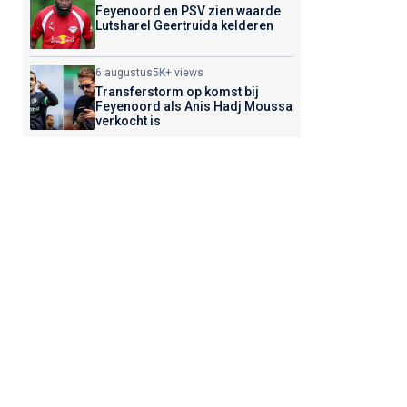
Feyenoord en PSV zien waarde
Lutsharel Geertruida kelderen
6 augustus
5K+ views
Transferstorm op komst bij
Feyenoord als Anis Hadj Moussa
verkocht is