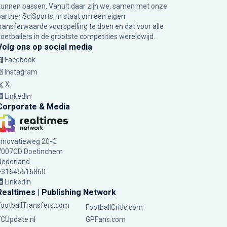
kunnen passen. Vanuit daar zijn we, samen met onze
partner SciSports, in staat om een eigen
transferwaarde voorspelling te doen en dat voor alle
voetballers in de grootste competities wereldwijd.
Volg ons op social media
Facebook
Instagram
X
LinkedIn
Corporate & Media
Innovatieweg 20-C
7007CD Doetinchem
Nederland
+31645516860
LinkedIn
Realtimes | Publishing Network
FootballTransfers.com
FootballCritic.com
FCUpdate.nl
GPFans.com