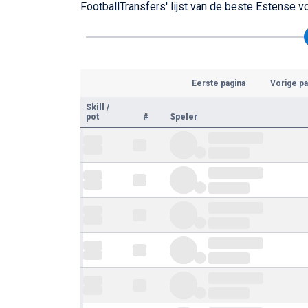
FootballTransfers' lijst van de beste Estense v
Eerste pagina
Vorige pa
Skill
/
pot
#
Speler