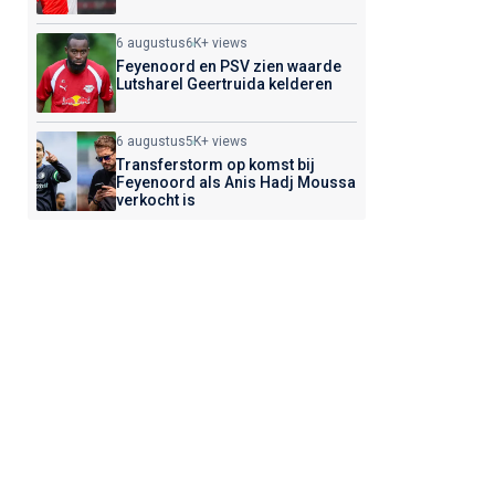
6 augustus
6K+ views
Feyenoord en PSV zien waarde
Lutsharel Geertruida kelderen
6 augustus
5K+ views
Transferstorm op komst bij
Feyenoord als Anis Hadj Moussa
verkocht is