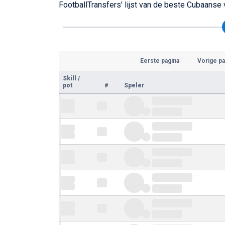
FootballTransfers' lijst van de beste Cubaanse
Eerste pagina
Vorige pa
Skill
/
pot
#
Speler