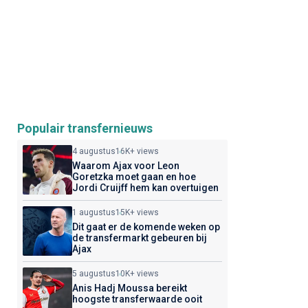
Populair transfernieuws
4 augustus
16K+ views
Waarom Ajax voor Leon
Goretzka moet gaan en hoe
Jordi Cruijff hem kan overtuigen
1 augustus
15K+ views
Dit gaat er de komende weken op
de transfermarkt gebeuren bij
Ajax
5 augustus
10K+ views
Anis Hadj Moussa bereikt
hoogste transferwaarde ooit