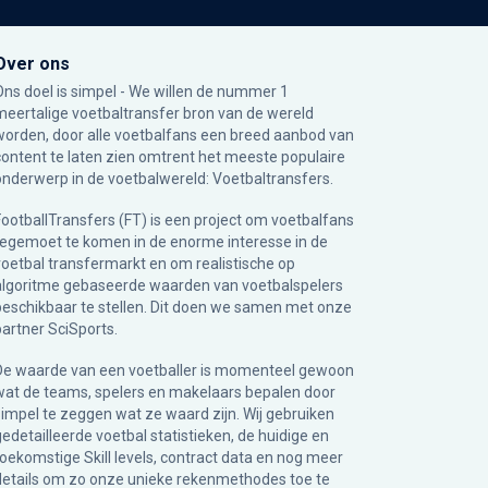
Over ons
Ons doel is simpel - We willen de nummer 1
meertalige voetbaltransfer bron van de wereld
worden, door alle voetbalfans een breed aanbod van
content te laten zien omtrent het meeste populaire
onderwerp in de voetbalwereld: Voetbaltransfers.
FootballTransfers (FT) is een project om voetbalfans
tegemoet te komen in de enorme interesse in de
voetbal transfermarkt en om realistische op
algoritme gebaseerde waarden van voetbalspelers
beschikbaar te stellen. Dit doen we samen met onze
partner
SciSports
.
De waarde van een voetballer is momenteel gewoon
wat de teams, spelers en makelaars bepalen door
simpel te zeggen wat ze waard zijn. Wij gebruiken
gedetailleerde voetbal statistieken, de huidige en
toekomstige Skill levels, contract data en nog meer
details om zo onze unieke rekenmethodes toe te