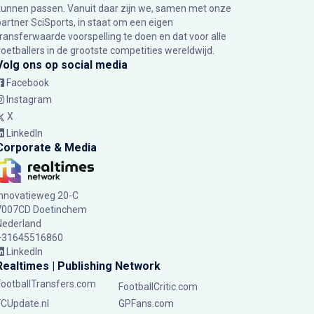
kunnen passen. Vanuit daar zijn we, samen met onze
partner SciSports, in staat om een eigen
transferwaarde voorspelling te doen en dat voor alle
voetballers in de grootste competities wereldwijd.
Volg ons op social media
Facebook
Instagram
X
LinkedIn
Corporate & Media
Innovatieweg 20-C
7007CD Doetinchem
Nederland
+31645516860
LinkedIn
Realtimes | Publishing Network
FootballTransfers.com
FootballCritic.com
FCUpdate.nl
GPFans.com