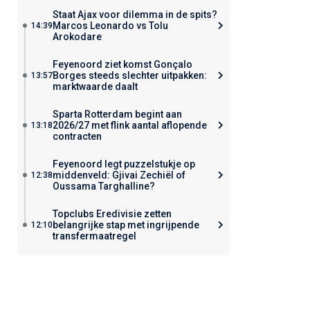
Staat Ajax voor dilemma in de spits?
Marcos Leonardo vs Tolu
14:39
Arokodare
Feyenoord ziet komst Gonçalo
Borges steeds slechter uitpakken:
13:57
marktwaarde daalt
Sparta Rotterdam begint aan
2026/27 met flink aantal aflopende
13:18
contracten
Feyenoord legt puzzelstukje op
middenveld: Gjivai Zechiël of
12:38
Oussama Targhalline?
Topclubs Eredivisie zetten
belangrijke stap met ingrijpende
12:10
transfermaatregel