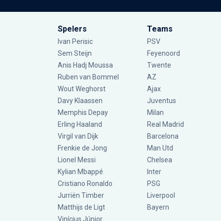
Spelers
Teams
Ivan Perisic
PSV
Sem Steijn
Feyenoord
Anis Hadj Moussa
Twente
Ruben van Bommel
AZ
Wout Weghorst
Ajax
Davy Klaassen
Juventus
Memphis Depay
Milan
Erling Haaland
Real Madrid
Virgil van Dijk
Barcelona
Frenkie de Jong
Man Utd
Lionel Messi
Chelsea
Kylian Mbappé
Inter
Cristiano Ronaldo
PSG
Jurriën Timber
Liverpool
Matthijs de Ligt
Bayern
Vinícius Júnior