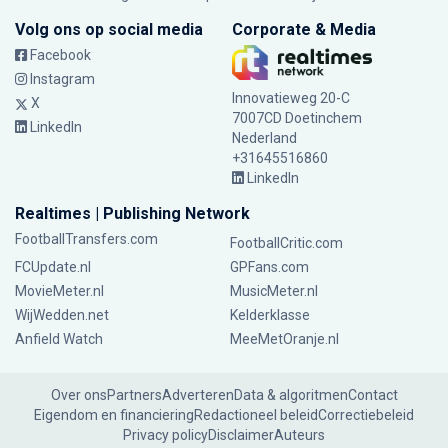
Volg ons op social media
Corporate & Media
Facebook
Instagram
Innovatieweg 20-C
X
7007CD Doetinchem
LinkedIn
Nederland
+31645516860
LinkedIn
Realtimes | Publishing Network
FootballTransfers.com
FootballCritic.com
FCUpdate.nl
GPFans.com
MovieMeter.nl
MusicMeter.nl
WijWedden.net
Kelderklasse
Anfield Watch
MeeMetOranje.nl
Over ons
Partners
Adverteren
Data & algoritmen
Contact
Eigendom en financiering
Redactioneel beleid
Correctiebeleid
Privacy policy
Disclaimer
Auteurs