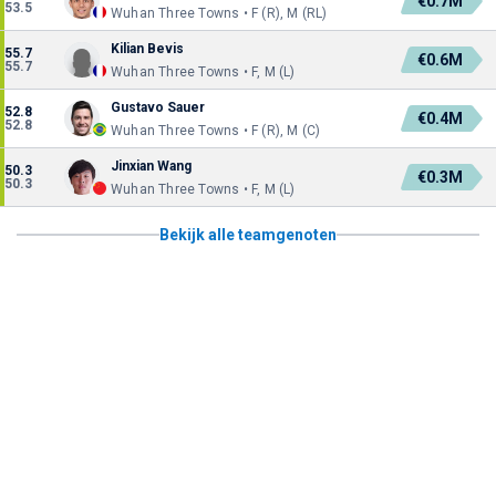
€0.7M
53.5
Wuhan Three Towns • F (R), M (RL)
Kilian Bevis
55.7
€0.6M
55.7
Wuhan Three Towns • F, M (L)
Gustavo Sauer
52.8
€0.4M
52.8
Wuhan Three Towns • F (R), M (C)
Jinxian Wang
50.3
€0.3M
50.3
Wuhan Three Towns • F, M (L)
Bekijk alle teamgenoten