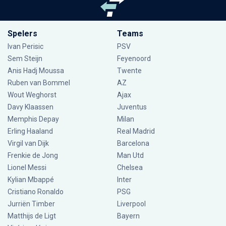
Spelers
Teams
Ivan Perisic
PSV
Sem Steijn
Feyenoord
Anis Hadj Moussa
Twente
Ruben van Bommel
AZ
Wout Weghorst
Ajax
Davy Klaassen
Juventus
Memphis Depay
Milan
Erling Haaland
Real Madrid
Virgil van Dijk
Barcelona
Frenkie de Jong
Man Utd
Lionel Messi
Chelsea
Kylian Mbappé
Inter
Cristiano Ronaldo
PSG
Jurriën Timber
Liverpool
Matthijs de Ligt
Bayern