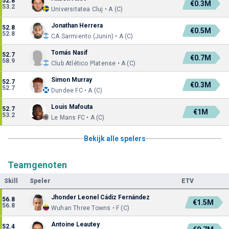
52.8
€0.3M
53.2
Universitatea Cluj • A (C)
Jonathan Herrera
52.8
€0.5M
52.8
CA Sarmiento (Junin) • A (C)
Tomás Nasif
52.7
€0.7M
58.9
Club Atlético Platense • A (C)
Simon Murray
52.7
€0.3M
52.7
Dundee FC • A (C)
Louis Mafouta
52.7
€1M
53.2
Le Mans FC • A (C)
Bekijk alle spelers
Teamgenoten
Skill
Speler
ETV
Jhonder Leonel Cádiz Fernández
56.8
€1.5M
56.8
Wuhan Three Towns • F (C)
Antoine Leautey
52.4