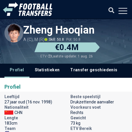
Zheng Haoqian
A (C), M (R)
Skill: 50.8
Pot: 50.8
€0.4M
Laatste update: 1 aug. 26
ETV
Profiel
Statistieken
Transfer geschiedenis
V
Profiel
Leeftijd
Beste speelstijl
27 jaar oud (16 nov. 1998)
Drukzettende aanvaller
Nationaliteit
Voorkeurs voet
CHN
Rechts
Lengte
Gewicht
183cm
73 kg
Team
ETV Bereik