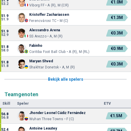
51.9
€1.0M
53.2
Viborg FF • A (R), M (CR)
Kristoffer Zachariassen
51.9
€1.3M
51.9
Ferencvárosi TC • M (C)
Alessandro Arena
51.9
€0.3M
52.9
SS Arezzo • A, M (R)
Fabinho
51.8
€0.9M
58.0
Coritiba Foot Ball Club • A (R), M (RL)
Maryan Shved
51.8
€0.3M
51.8
Shakhtar Donetsk • A, M (R)
Bekijk alle spelers
Teamgenoten
Skill
Speler
ETV
Jhonder Leonel Cádiz Fernández
56.8
€1.5M
56.8
Wuhan Three Towns • F (C)
Antoine Leautey
52.4