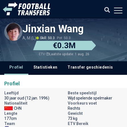
Jinxian Wang
A, M (L)
Skill: 50.3
Pot: 50.3
€0.3M
Laatste update: 1 aug. 26
ETV
Profiel
Statistieken
Transfer geschiedenis
V
Profiel
Leeftijd
Beste speelstijl
30 jaar oud (12 jan. 1996)
Wijd spelende spelmaker
Nationaliteit
Voorkeurs voet
CHN
Rechts
Lengte
Gewicht
177cm
73 kg
Team
ETV Bereik