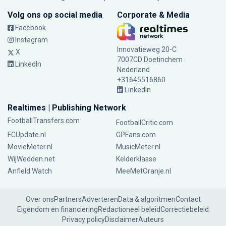
Volg ons op social media
Corporate & Media
Facebook
Instagram
Innovatieweg 20-C
X
7007CD Doetinchem
LinkedIn
Nederland
+31645516860
LinkedIn
Realtimes | Publishing Network
FootballTransfers.com
FootballCritic.com
FCUpdate.nl
GPFans.com
MovieMeter.nl
MusicMeter.nl
WijWedden.net
Kelderklasse
Anfield Watch
MeeMetOranje.nl
Over ons
Partners
Adverteren
Data & algoritmen
Contact
Eigendom en financiering
Redactioneel beleid
Correctiebeleid
Privacy policy
Disclaimer
Auteurs