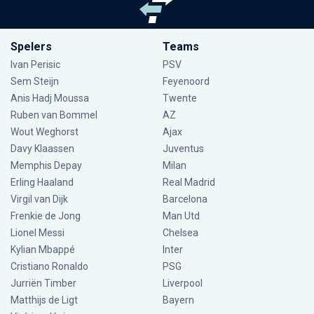
Spelers
Teams
Ivan Perisic
PSV
Sem Steijn
Feyenoord
Anis Hadj Moussa
Twente
Ruben van Bommel
AZ
Wout Weghorst
Ajax
Davy Klaassen
Juventus
Memphis Depay
Milan
Erling Haaland
Real Madrid
Virgil van Dijk
Barcelona
Frenkie de Jong
Man Utd
Lionel Messi
Chelsea
Kylian Mbappé
Inter
Cristiano Ronaldo
PSG
Jurriën Timber
Liverpool
Matthijs de Ligt
Bayern