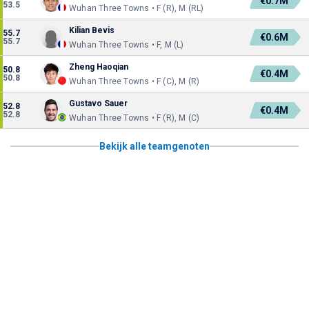
€0.7M
53.5
Wuhan Three Towns • F (R), M (RL)
Kilian Bevis
55.7
€0.6M
55.7
Wuhan Three Towns • F, M (L)
Zheng Haoqian
50.8
€0.4M
50.8
Wuhan Three Towns • F (C), M (R)
Gustavo Sauer
52.8
€0.4M
52.8
Wuhan Three Towns • F (R), M (C)
Bekijk alle teamgenoten