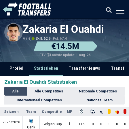
Zakaria El Ouahdi
V (R)
Skill: 62.9
Pot: 67.4
€14.5M
Laatste update: 1 aug. 26
ETV
Profiel
Statistieken
Transfernieuws
Transfer
Zakaria El Ouahdi Statistieken
Alle
Alle Competities
Nationale Competities
Internationaal Competities
Nationaal Team
Seizoen
Team
Competitie
MP
2025/2026
1
Belgian Cup
116
0
0
1
0
0
Genk