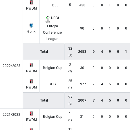
5
BJL
430
0
0
1
0
0
RWDM
UEFA
Europa
1
90
0
0
1
0
0
Genk
Conference
League
32
Total
2653
0
4
9
0
1
(1)
2
2022/2023
Belgian Cup
30
0
0
0
0
0
RWDM
(2)
25
BOB
1977
7
4
5
0
0
RWDM
(1)
27
Total
2007
7
4
5
0
0
(3)
1
2021/2022
Belgian Cup
31
0
0
0
0
0
RWDM
(1)
21