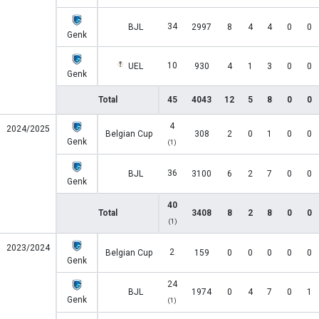
34
BJL
2997
8
4
4
0
0
Genk
10
UEL
930
4
1
3
0
0
Genk
Total
45
4043
12
5
8
0
0
4
2024/2025
Belgian Cup
308
2
0
1
0
0
Genk
(1)
36
BJL
3100
6
2
7
0
0
Genk
40
Total
3408
8
2
8
0
0
(1)
2023/2024
2
Belgian Cup
159
0
0
0
0
0
Genk
24
BJL
1974
0
4
7
0
1
Genk
(1)