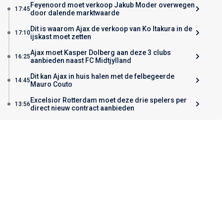
Feyenoord moet verkoop Jakub Moder overwegen
17:45
door dalende marktwaarde
Dit is waarom Ajax de verkoop van Ko Itakura in de
17:10
ijskast moet zetten
Ajax moet Kasper Dolberg aan deze 3 clubs
16:25
aanbieden naast FC Midtjylland
Dit kan Ajax in huis halen met de felbegeerde
14:45
Mauro Couto
Excelsior Rotterdam moet deze drie spelers per
13:56
direct nieuw contract aanbieden