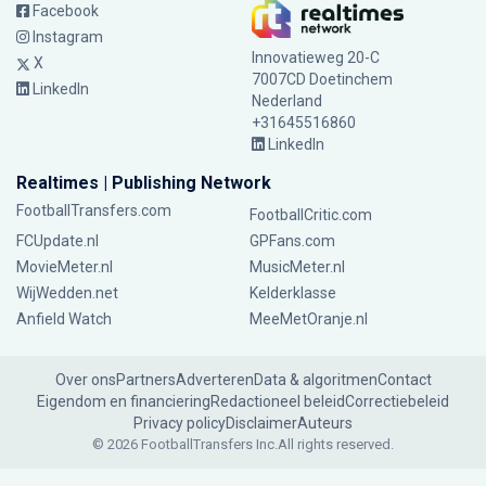
Facebook
Instagram
Innovatieweg 20-C
X
7007CD Doetinchem
LinkedIn
Nederland
+31645516860
LinkedIn
Realtimes | Publishing Network
FootballTransfers.com
FootballCritic.com
FCUpdate.nl
GPFans.com
MovieMeter.nl
MusicMeter.nl
WijWedden.net
Kelderklasse
Anfield Watch
MeeMetOranje.nl
Over ons
Partners
Adverteren
Data & algoritmen
Contact
Eigendom en financiering
Redactioneel beleid
Correctiebeleid
Privacy policy
Disclaimer
Auteurs
© 2026 FootballTransfers Inc.
All rights reserved.