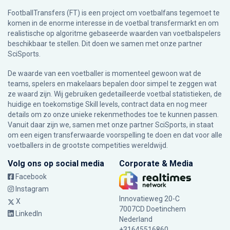
FootballTransfers (FT) is een project om voetbalfans tegemoet te
komen in de enorme interesse in de voetbal transfermarkt en om
realistische op algoritme gebaseerde waarden van voetbalspelers
beschikbaar te stellen. Dit doen we samen met onze partner
SciSports
.
De waarde van een voetballer is momenteel gewoon wat de
teams, spelers en makelaars bepalen door simpel te zeggen wat
ze waard zijn. Wij gebruiken gedetailleerde voetbal statistieken, de
huidige en toekomstige Skill levels, contract data en nog meer
details om zo onze unieke rekenmethodes toe te kunnen passen.
Vanuit daar zijn we, samen met onze partner SciSports, in staat
om een eigen transferwaarde voorspelling te doen en dat voor alle
voetballers in de grootste competities wereldwijd.
Volg ons op social media
Corporate & Media
Facebook
Instagram
Innovatieweg 20-C
X
7007CD Doetinchem
LinkedIn
Nederland
+31645516860