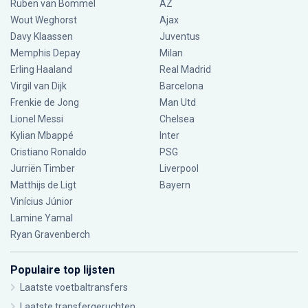
Ruben van Bommel
AZ
Wout Weghorst
Ajax
Davy Klaassen
Juventus
Memphis Depay
Milan
Erling Haaland
Real Madrid
Virgil van Dijk
Barcelona
Frenkie de Jong
Man Utd
Lionel Messi
Chelsea
Kylian Mbappé
Inter
Cristiano Ronaldo
PSG
Jurriën Timber
Liverpool
Matthijs de Ligt
Bayern
Vinícius Júnior
Lamine Yamal
Ryan Gravenberch
Populaire top lijsten
Laatste voetbaltransfers
Laatste transfergeruchten