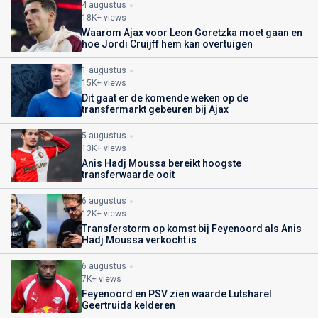
4 augustus
18K+ views
Waarom Ajax voor Leon Goretzka moet gaan en
hoe Jordi Cruijff hem kan overtuigen
1 augustus
15K+ views
Dit gaat er de komende weken op de
transfermarkt gebeuren bij Ajax
5 augustus
13K+ views
Anis Hadj Moussa bereikt hoogste
transferwaarde ooit
6 augustus
12K+ views
Transferstorm op komst bij Feyenoord als Anis
Hadj Moussa verkocht is
6 augustus
7K+ views
Feyenoord en PSV zien waarde Lutsharel
Geertruida kelderen