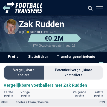
Zak Rudden
A (C)
Skill: 48.1
Pot: 49.9
€0.2M
Laatste update: 1 aug. 26
ETV
Profiel
Statistieken
Transfer geschiedenis
V
Vergelijkbare
Potentieel vergelijkbare
spelers
voetballers
Vergelijkbare voetballers met Zak Rudden
Eerste
Vorige
Volgende
Laatste
pagina
pagina
pagina
pagina
Skill
Speler / Team / Positie
ETV