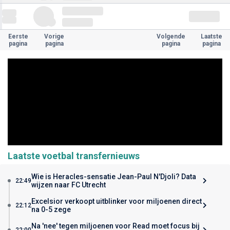
Eerste
Vorige
Volgende
Laatste
pagina
pagina
pagina
pagina
Laatste voetbal transfernieuws
Wie is Heracles-sensatie Jean-Paul N'Djoli? Data
22:49
wijzen naar FC Utrecht
Excelsior verkoopt uitblinker voor miljoenen direct
22:12
na 0-5 zege
Na 'nee' tegen miljoenen voor Read moet focus bij
22:00