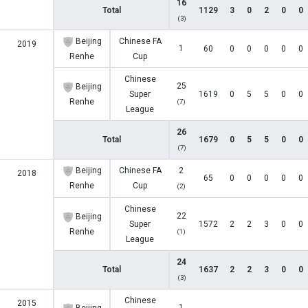
16
Total
1129
3
0
2
0
0
(3)
Beijing
Chinese FA
2019
1
60
0
0
0
0
0
Renhe
Cup
Chinese
25
Beijing
Super
1619
0
5
5
0
0
Renhe
(7)
League
26
Total
1679
0
5
5
0
0
(7)
Beijing
Chinese FA
2
2018
65
0
0
0
0
0
Renhe
Cup
(2)
Chinese
22
Beijing
Super
1572
2
2
3
0
0
Renhe
(1)
League
24
Total
1637
2
2
3
0
0
(3)
Chinese
2015
1