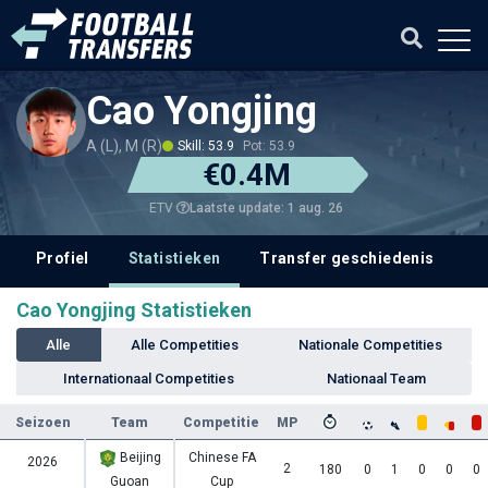
Cao Yongjing
A (L), M (R)
Skill: 53.9
Pot: 53.9
€0.4M
Laatste update: 1 aug. 26
ETV
Profiel
Statistieken
Transfer geschiedenis
V
Cao Yongjing Statistieken
Alle
Alle Competities
Nationale Competities
Internationaal Competities
Nationaal Team
Seizoen
Team
Competitie
MP
Beijing
Chinese FA
2026
2
180
0
1
0
0
0
Guoan
Cup