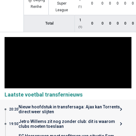
Beijing
Super
0
0
0
0
0
0
Renhe
(1)
League
1
Total
0
0
0
0
0
0
(1)
Laatste voetbal transfernieuws
Nieuw hoofdstuk in transfersaga: Ajax kan Torrents
20:20
direct weer slijten
Jetro Willems zit nog zonder club: dit is waarom
19:50
clubs moeten toeslaan
SC Heerenveen moet profiteren van situatie Sam