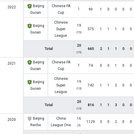
Beijing
Chinese FA
2022
1
90
1
0
0
0
0
Guoan
Cup
Chinese
19
Beijing
Super
575
1
1
1
0
0
Guoan
(15)
League
20
Total
665
2
1
1
0
0
(15)
Beijing
Chinese FA
2021
1
74
0
0
1
0
0
Guoan
Cup
Chinese
19
Beijing
Super
742
1
1
2
0
0
Guoan
(13)
League
20
Total
816
1
1
3
0
0
(13)
Beijing
China
16
2020
1129
3
0
2
0
0
Renhe
League One
(3)