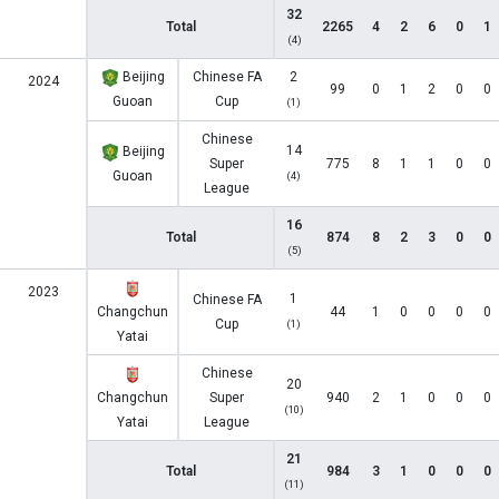
32
Total
2265
4
2
6
0
1
(4)
Beijing
Chinese FA
2
2024
99
0
1
2
0
0
Guoan
Cup
(1)
Chinese
14
Beijing
Super
775
8
1
1
0
0
Guoan
(4)
League
16
Total
874
8
2
3
0
0
(5)
2023
1
Chinese FA
Changchun
44
1
0
0
0
0
Cup
(1)
Yatai
Chinese
20
Changchun
Super
940
2
1
0
0
0
(10)
Yatai
League
21
Total
984
3
1
0
0
0
(11)