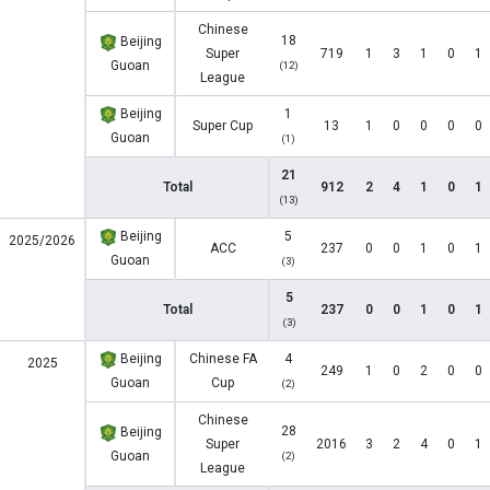
Chinese
18
Beijing
Super
719
1
3
1
0
1
Guoan
(12)
League
Beijing
1
Super Cup
13
1
0
0
0
0
Guoan
(1)
21
Total
912
2
4
1
0
1
(13)
Beijing
5
2025/2026
ACC
237
0
0
1
0
1
Guoan
(3)
5
Total
237
0
0
1
0
1
(3)
Beijing
Chinese FA
4
2025
249
1
0
2
0
0
Guoan
Cup
(2)
Chinese
28
Beijing
Super
2016
3
2
4
0
1
Guoan
(2)
League