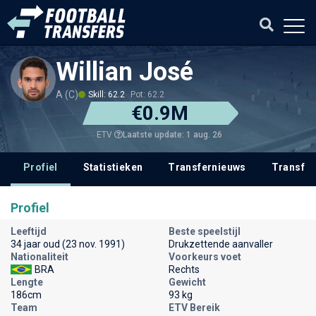
Willian José
A (C)
Skill: 62.2
Pot: 62.2
€0.9M
Laatste update: 1 aug. 26
ETV
Profiel
Statistieken
Transfernieuws
Transfer
Profiel
Leeftijd
Beste speelstijl
34 jaar oud (23 nov. 1991)
Drukzettende aanvaller
Nationaliteit
Voorkeurs voet
BRA
Rechts
Lengte
Gewicht
186cm
93 kg
Team
ETV Bereik