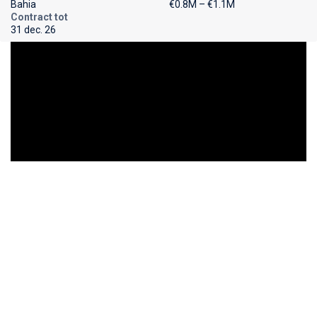
Bahia
€0.8M – €1.1M
Contract tot
31 dec. 26