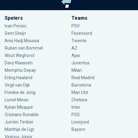
Spelers
Teams
Ivan Perisic
PSV
Sem Steijn
Feyenoord
Anis Hadj Moussa
Twente
Ruben van Bommel
AZ
Wout Weghorst
Ajax
Davy Klaassen
Juventus
Memphis Depay
Milan
Erling Haaland
Real Madrid
Virgil van Dijk
Barcelona
Frenkie de Jong
Man Utd
Lionel Messi
Chelsea
Kylian Mbappé
Inter
Cristiano Ronaldo
PSG
Jurriën Timber
Liverpool
Matthijs de Ligt
Bayern
Vinícius Júnior