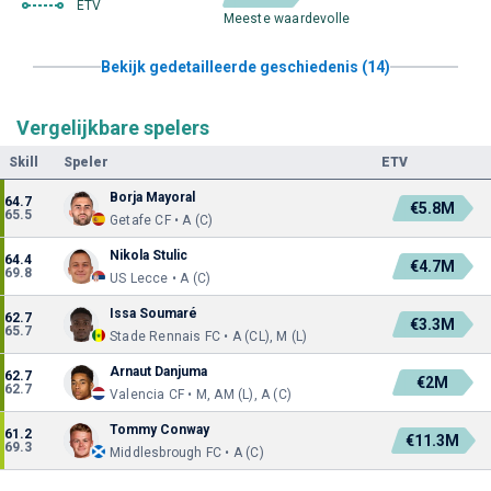
ETV
Meeste waardevolle
Bekijk gedetailleerde geschiedenis (14)
Vergelijkbare spelers
Skill
Speler
ETV
Borja Mayoral
64.7
€5.8M
65.5
Getafe CF • A (C)
Nikola Stulic
64.4
€4.7M
69.8
US Lecce • A (C)
Issa Soumaré
62.7
€3.3M
65.7
Stade Rennais FC • A (CL), M (L)
Arnaut Danjuma
62.7
€2M
62.7
Valencia CF • M, AM (L), A (C)
Tommy Conway
61.2
€11.3M
69.3
Middlesbrough FC • A (C)