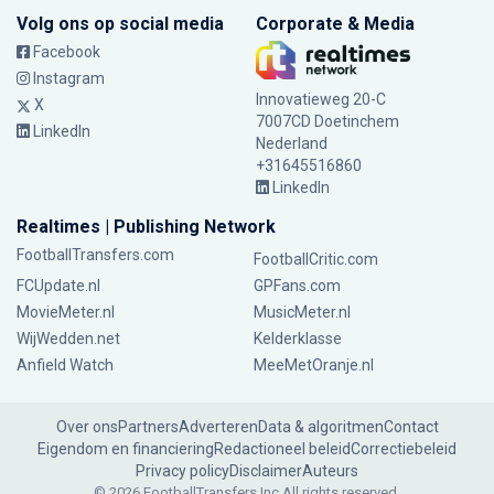
Volg ons op social media
Corporate & Media
Facebook
Instagram
Innovatieweg 20-C
X
7007CD Doetinchem
LinkedIn
Nederland
+31645516860
LinkedIn
Realtimes | Publishing Network
FootballTransfers.com
FootballCritic.com
FCUpdate.nl
GPFans.com
MovieMeter.nl
MusicMeter.nl
WijWedden.net
Kelderklasse
Anfield Watch
MeeMetOranje.nl
Over ons
Partners
Adverteren
Data & algoritmen
Contact
Eigendom en financiering
Redactioneel beleid
Correctiebeleid
Privacy policy
Disclaimer
Auteurs
© 2026 FootballTransfers Inc.
All rights reserved.