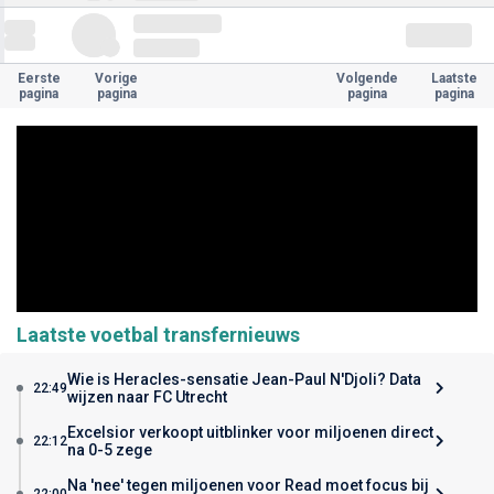
Eerste
Vorige
Volgende
Laatste
pagina
pagina
pagina
pagina
Laatste voetbal transfernieuws
Wie is Heracles-sensatie Jean-Paul N'Djoli? Data
22:49
wijzen naar FC Utrecht
Excelsior verkoopt uitblinker voor miljoenen direct
22:12
na 0-5 zege
Na 'nee' tegen miljoenen voor Read moet focus bij
22:00