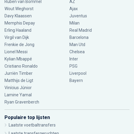
Ruben van Bommel
AZ
Wout Weghorst
Ajax
Davy Klaassen
Juventus
Memphis Depay
Milan
Erling Haaland
Real Madrid
Virgil van Dijk
Barcelona
Frenkie de Jong
Man Utd
Lionel Messi
Chelsea
Kylian Mbappé
Inter
Cristiano Ronaldo
PSG
Jurriën Timber
Liverpool
Matthijs de Ligt
Bayern
Vinícius Júnior
Lamine Yamal
Ryan Gravenberch
Populaire top lijsten
Laatste voetbaltransfers
Laatste transfergeruchten