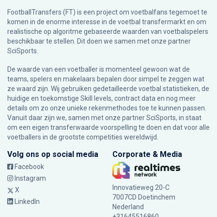
FootballTransfers (FT) is een project om voetbalfans tegemoet te
komen in de enorme interesse in de voetbal transfermarkt en om
realistische op algoritme gebaseerde waarden van voetbalspelers
beschikbaar te stellen. Dit doen we samen met onze partner
SciSports
.
De waarde van een voetballer is momenteel gewoon wat de
teams, spelers en makelaars bepalen door simpel te zeggen wat
ze waard zijn. Wij gebruiken gedetailleerde voetbal statistieken, de
huidige en toekomstige Skill levels, contract data en nog meer
details om zo onze unieke rekenmethodes toe te kunnen passen.
Vanuit daar zijn we, samen met onze partner SciSports, in staat
om een eigen transferwaarde voorspelling te doen en dat voor alle
voetballers in de grootste competities wereldwijd.
Volg ons op social media
Corporate & Media
Facebook
Instagram
Innovatieweg 20-C
X
7007CD Doetinchem
LinkedIn
Nederland
+31645516860