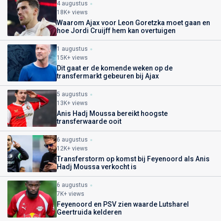
4 augustus
18K+ views
Waarom Ajax voor Leon Goretzka moet gaan en
hoe Jordi Cruijff hem kan overtuigen
1 augustus
15K+ views
Dit gaat er de komende weken op de
transfermarkt gebeuren bij Ajax
5 augustus
13K+ views
Anis Hadj Moussa bereikt hoogste
transferwaarde ooit
6 augustus
12K+ views
Transferstorm op komst bij Feyenoord als Anis
Hadj Moussa verkocht is
6 augustus
7K+ views
Feyenoord en PSV zien waarde Lutsharel
Geertruida kelderen