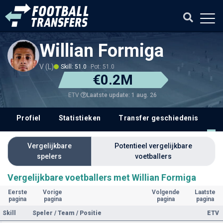
Willian Formiga
V (L)
Skill: 51.0
Pot: 51.0
€0.2M
Laatste update: 1 aug. 26
ETV
Profiel
Statistieken
Transfer geschiedenis
V
Vergelijkbare
Potentieel vergelijkbare
spelers
voetballers
Vergelijkbare voetballers met Willian Formiga
Eerste
Vorige
Volgende
Laatste
pagina
pagina
pagina
pagina
Skill
Speler / Team / Positie
ETV