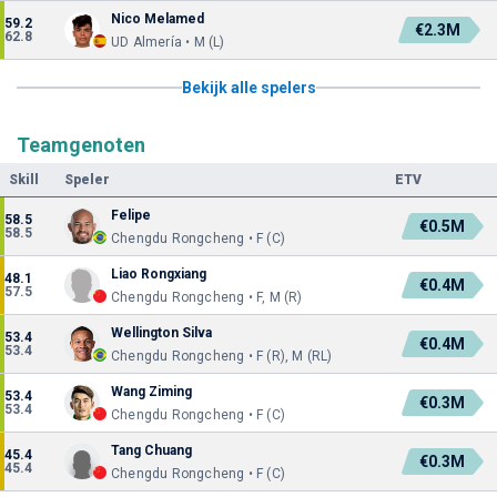
Nico Melamed
59.2
€2.3M
62.8
UD Almería • M (L)
Bekijk alle spelers
Teamgenoten
Skill
Speler
ETV
Felipe
58.5
€0.5M
58.5
Chengdu Rongcheng • F (C)
Liao Rongxiang
48.1
€0.4M
57.5
Chengdu Rongcheng • F, M (R)
Wellington Silva
53.4
€0.4M
53.4
Chengdu Rongcheng • F (R), M (RL)
Wang Ziming
53.4
€0.3M
53.4
Chengdu Rongcheng • F (C)
Tang Chuang
45.4
€0.3M
45.4
Chengdu Rongcheng • F (C)