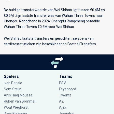
De huidige transferwaarde van Wei Shihao ligt tussen €0.4M en
€0.6M. Zijn laatste transfer was van Wuhan Three Towns naar
Chengdu Rongcheng in 2024. Chengdu Rongcheng betaalde
Wuhan Three Towns €0.6M voor Wei Shihao.
Wei Shihao laatste transfers en geruchten, seizoens- en
carrièrestatistieken zijn beschikbaar op FootballTransfers.
Spelers
Teams
Ivan Perisic
PSV
Sem Steijn
Feyenoord
Anis Hadj Moussa
Twente
Ruben van Bommel
AZ
Wout Weghorst
Ajax
Davy Klaassen
Juventus