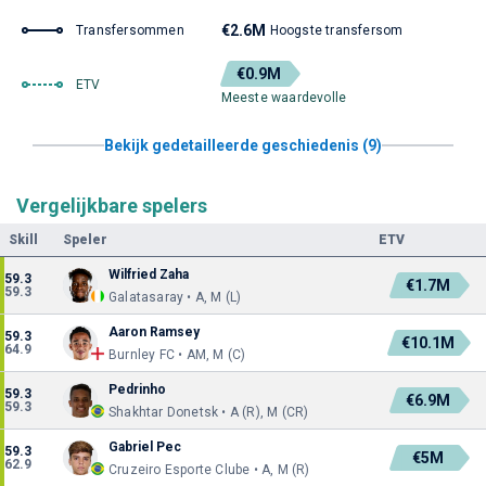
€2.6M
Transfersommen
Hoogste transfersom
€0.9M
ETV
Meeste waardevolle
Bekijk gedetailleerde geschiedenis (9)
Vergelijkbare spelers
Skill
Speler
ETV
Wilfried Zaha
59.3
€1.7M
59.3
Galatasaray • A, M (L)
Aaron Ramsey
59.3
€10.1M
64.9
Burnley FC • AM, M (C)
Pedrinho
59.3
€6.9M
59.3
Shakhtar Donetsk • A (R), M (CR)
Gabriel Pec
59.3
€5M
62.9
Cruzeiro Esporte Clube • A, M (R)