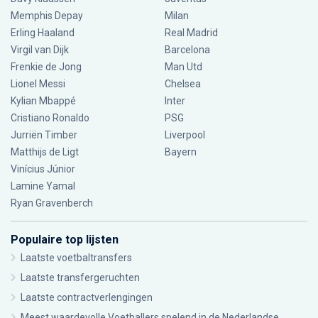
Memphis Depay
Milan
Erling Haaland
Real Madrid
Virgil van Dijk
Barcelona
Frenkie de Jong
Man Utd
Lionel Messi
Chelsea
Kylian Mbappé
Inter
Cristiano Ronaldo
PSG
Jurriën Timber
Liverpool
Matthijs de Ligt
Bayern
Vinícius Júnior
Lamine Yamal
Ryan Gravenberch
Populaire top lijsten
Laatste voetbaltransfers
Laatste transfergeruchten
Laatste contractverlengingen
Meest waardevolle Voetballers spelend in de Nederlandse