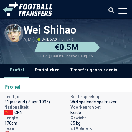
Wei Shihao
A, M (L)
Skill: 57.0
Pot: 57.0
€0.5M
Laatste update: 1 aug. 26
ETV
Profiel
Statistieken
Transfer geschiedenis
V
Profiel
Leeftijd
Beste speelstijl
31 jaar oud ( 8 apr. 1995)
Wijd spelende spelmaker
Nationaliteit
Voorkeurs voet
CHN
Beide
Lengte
Gewicht
178cm
65 kg
Team
ETV Bereik