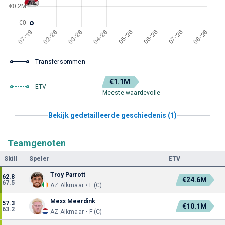
Transfersommen
€1.1M
ETV
Meeste waardevolle
Bekijk gedetailleerde geschiedenis (1)
Teamgenoten
Skill
Speler
ETV
Troy Parrott
62.8
€24.6M
67.5
AZ Alkmaar • F (C)
Mexx Meerdink
57.3
€10.1M
63.2
AZ Alkmaar • F (C)