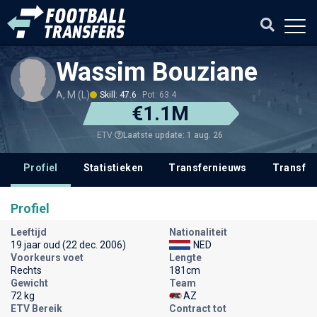
Wassim Bouziane
A, M (L)
Skill: 47.6
Pot: 63.4
€1.1M
Laatste update: 1 aug. 26
ETV
Profiel
Statistieken
Transfernieuws
Transfer
Profiel
Leeftijd
Nationaliteit
19 jaar oud (22 dec. 2006)
NED
Voorkeurs voet
Lengte
Rechts
181cm
Gewicht
Team
72 kg
AZ
ETV Bereik
Contract tot