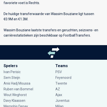
favoriete voet is Rechts.
De huidige transferwaarde van Wassim Bouziane ligt tussen
€0.9M en €1.3M.
Wassim Bouziane laatste transfers en geruchten, seizoens- en
carrièrestatistieken zijn beschikbaar op FootballTransfers.
Spelers
Teams
Ivan Perisic
PSV
Sem Steijn
Feyenoord
Anis Hadj Moussa
Twente
Ruben van Bommel
AZ
Wout Weghorst
Ajax
Davy Klaassen
Juventus
Memphis Depay
Milan