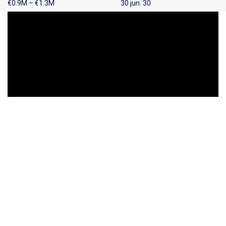
€0.9M – €1.3M
30 jun. 30