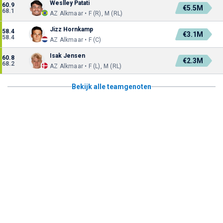
Weslley Patati
60.9
€5.5M
68.1
AZ Alkmaar • F (R), M (RL)
Jizz Hornkamp
58.4
€3.1M
58.4
AZ Alkmaar • F (C)
Isak Jensen
60.8
€2.3M
68.2
AZ Alkmaar • F (L), M (RL)
Bekijk alle teamgenoten