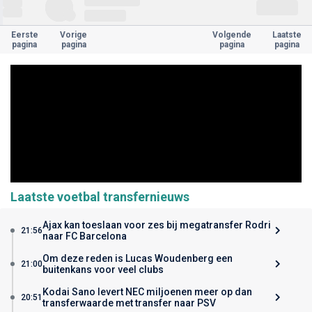
Eerste
Vorige
Volgende
Laatste
pagina
pagina
pagina
pagina
Laatste voetbal transfernieuws
Ajax kan toeslaan voor zes bij megatransfer Rodri
21:56
naar FC Barcelona
Om deze reden is Lucas Woudenberg een
21:00
buitenkans voor veel clubs
Kodai Sano levert NEC miljoenen meer op dan
20:51
transferwaarde met transfer naar PSV