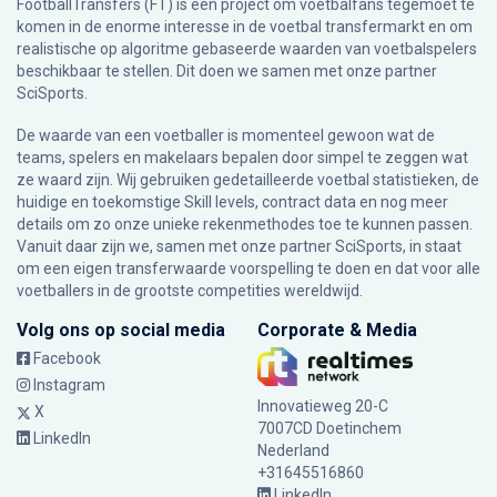
FootballTransfers (FT) is een project om voetbalfans tegemoet te
komen in de enorme interesse in de voetbal transfermarkt en om
realistische op algoritme gebaseerde waarden van voetbalspelers
beschikbaar te stellen. Dit doen we samen met onze partner
SciSports
.
De waarde van een voetballer is momenteel gewoon wat de
teams, spelers en makelaars bepalen door simpel te zeggen wat
ze waard zijn. Wij gebruiken gedetailleerde voetbal statistieken, de
huidige en toekomstige Skill levels, contract data en nog meer
details om zo onze unieke rekenmethodes toe te kunnen passen.
Vanuit daar zijn we, samen met onze partner SciSports, in staat
om een eigen transferwaarde voorspelling te doen en dat voor alle
voetballers in de grootste competities wereldwijd.
Volg ons op social media
Corporate & Media
Facebook
Instagram
Innovatieweg 20-C
X
7007CD Doetinchem
LinkedIn
Nederland
+31645516860
LinkedIn