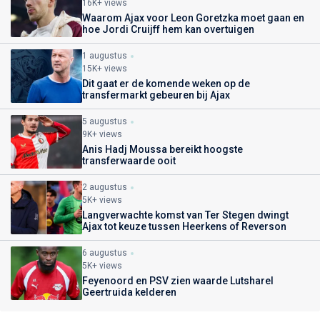
16K+ views
Waarom Ajax voor Leon Goretzka moet gaan en
hoe Jordi Cruijff hem kan overtuigen
1 augustus
15K+ views
Dit gaat er de komende weken op de
transfermarkt gebeuren bij Ajax
5 augustus
9K+ views
Anis Hadj Moussa bereikt hoogste
transferwaarde ooit
2 augustus
5K+ views
Langverwachte komst van Ter Stegen dwingt
Ajax tot keuze tussen Heerkens of Reverson
6 augustus
5K+ views
Feyenoord en PSV zien waarde Lutsharel
Geertruida kelderen