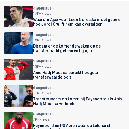
4 augustus
17K+ views
Waarom Ajax voor Leon Goretzka moet gaan en
hoe Jordi Cruijff hem kan overtuigen
1 augustus
15K+ views
Dit gaat er de komende weken op de
transfermarkt gebeuren bij Ajax
5 augustus
13K+ views
Anis Hadj Moussa bereikt hoogste
transferwaarde ooit
6 augustus
11K+ views
Transferstorm op komst bij Feyenoord als Anis
Hadj Moussa verkocht is
6 augustus
7K+ views
Feyenoord en PSV zien waarde Lutsharel