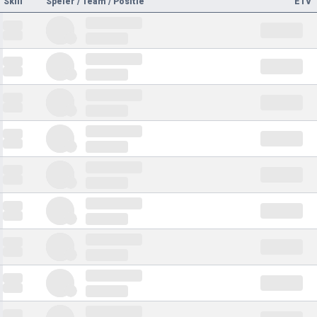
Skill
Speler / Team / Positie
ETV