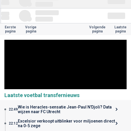
Eerste
Vorige
Volgende
Laatste
pagina
pagina
pagina
pagina
Laatste voetbal transfernieuws
Wie is Heracles-sensatie Jean-Paul N'Djoli? Data
22:49
wijzen naar FC Utrecht
Excelsior verkoopt uitblinker voor miljoenen direct
22:12
na 0-5 zege