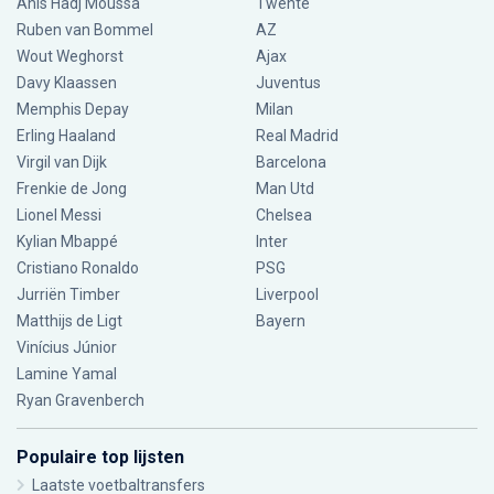
Anis Hadj Moussa
Twente
Ruben van Bommel
AZ
Wout Weghorst
Ajax
Davy Klaassen
Juventus
Memphis Depay
Milan
Erling Haaland
Real Madrid
Virgil van Dijk
Barcelona
Frenkie de Jong
Man Utd
Lionel Messi
Chelsea
Kylian Mbappé
Inter
Cristiano Ronaldo
PSG
Jurriën Timber
Liverpool
Matthijs de Ligt
Bayern
Vinícius Júnior
Lamine Yamal
Ryan Gravenberch
Populaire top lijsten
Laatste voetbaltransfers