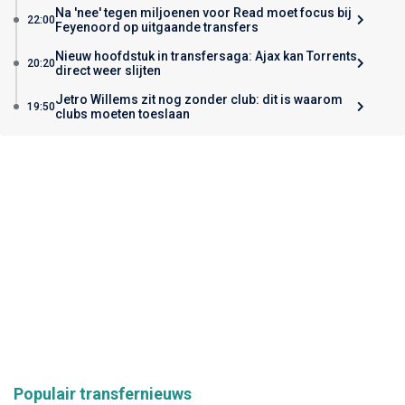
Na 'nee' tegen miljoenen voor Read moet focus bij
22:00
Feyenoord op uitgaande transfers
Nieuw hoofdstuk in transfersaga: Ajax kan Torrents
20:20
direct weer slijten
Jetro Willems zit nog zonder club: dit is waarom
19:50
clubs moeten toeslaan
Populair transfernieuws