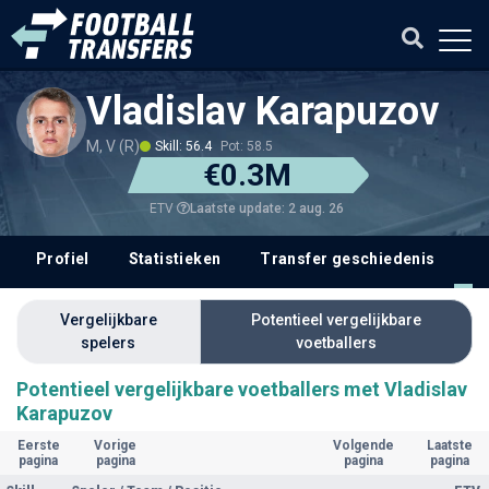
Vladislav Karapuzov
M, V (R)
Skill: 56.4
Pot: 58.5
€0.3M
Laatste update: 2 aug. 26
ETV
Profiel
Statistieken
Transfer geschiedenis
V
Vergelijkbare
Potentieel vergelijkbare
spelers
voetballers
Potentieel vergelijkbare voetballers met Vladislav
Karapuzov
Eerste
Vorige
Volgende
Laatste
pagina
pagina
pagina
pagina